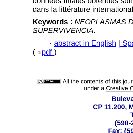
données finales obtenues son
dans la littérature internationa
Keywords :
NEOPLASMAS D
SUPERVIVENCIA
.
·
abstract in English
|
Spa
(
pdf
)
All the contents of this jo
under a
Creative 
Buleva
CP 11.200, 
(598-
Fax: (59