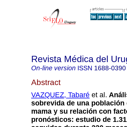
Revista Médica del Ur
On-line version
ISSN
1688-0390
Abstract
VAZQUEZ, Tabaré
et al.
Análi
sobrevida de una población
mama y su relación con fact
pronósticos
:
estudio de 1.3