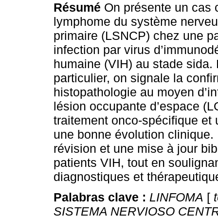
Résumé
On présente un cas c
lymphome du système nerveux
primaire (LSNCP) chez une pa
infection par virus d’immunod
humaine (VIH) au stade sida.
particulier, on signale la confi
histopathologie au moyen d’in
lésion occupante d’espace (LO
traitement onco-spécifique et 
une bonne évolution clinique. 
révision et une mise à jour b
patients VIH, tout en souligna
diagnostiques et thérapeutiqu
Palabras clave :
LINFOMA
[
t
SISTEMA NERVIOSO CENT