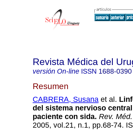
Revista Médica del Ur
versión On-line
ISSN
1688-0390
Resumen
CABRERA, Susana
et al.
Lin
del sistema nervioso central
paciente con sida
.
Rev. Méd.
2005, vol.21, n.1, pp.68-74. 