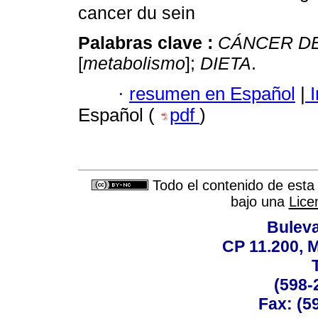
cancer du sein
Palabras clave :
CÁNCER D
[
metabolismo
];
DIETA
.
·
resumen en Español
|
I
Español (
pdf
)
Todo el contenido de esta 
bajo una
Lice
Buleva
CP 11.200, 
(598-
Fax: (59