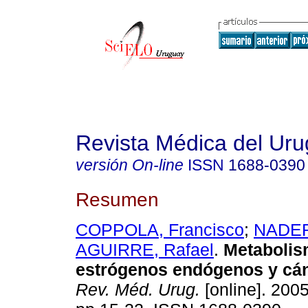
Revista Médica del Ur
versión On-line
ISSN
1688-0390
Resumen
COPPOLA, Francisco
;
NADER
AGUIRRE, Rafael
.
Metabolis
estrógenos endógenos
y cá
Rev. Méd. Urug.
[online]. 2005