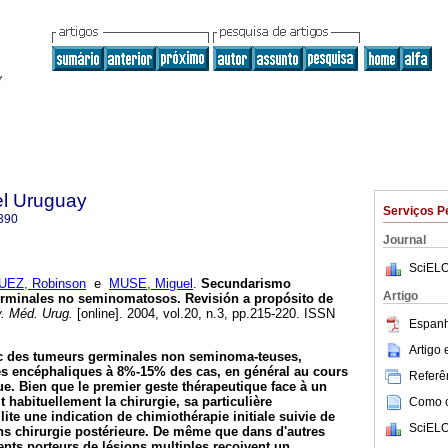
el Uruguay
Serviços P
390
Journal
SciELO
EZ, Robinson
e
MUSE, Miguel
.
Secundarismo
Artigo
erminales no seminomatosos. Revisión a propósito de
. Méd. Urug.
[online]. 2004, vol.20, n.3, pp.215-220. ISSN
Espanh
Artigo
ec des tumeurs germinales non seminoma-teuses,
es encéphaliques à 8%-15% des cas, en général au cours
Referên
ue. Bien que le premier geste thérapeutique face à un
habituellement la chirurgie, sa particulière
Como ci
lite une indication de chimiothérapie initiale suivie de
SciELO
ns chirurgie postérieure. De même que dans d'autres
ents porteurs de lésions multiples reçoivent un