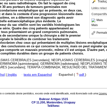
Traduç
ec ou sans radiothérapie.
On fait le rapport de cinq
 et 30 ans porteurs de tumeurs germinales non
Links rela
ondarisme encéphalique qui se présente, en deux cas,
et dans le contexte d'une progression lésionnelle dans
Compartilh
quième, on a déterminé son diagnostic après avoir
Mais
ielle extraencéphalique plus évidente. Le
eur du sac vitellin sont les variétés histologiques les
Mais
e série. Quatre des cinq patients appartenaient au
et tous présentaient un grand compromis pulmonaire.
Permali
rs de secondarisme unique la chirurgie a été le premier
signale le bénéfice de combiner les traitements
olocrànien chez ceux qui présentaient de multiples lésions encéphalique
r des conclusions en ce qui concerne la survie, mais on peut signaler 
e comporte un mauvais pronostic, même s'il est unique. D'autre part, on
 complètes durables dans un groupe de patients choisis.
SMAS CEREBRALES [secundario]; NEOPLASMAS CEREBRALES [cirugí
GERMINOMA [quimioterapia]; GERMINOMA [radioterapia]; NEOPLASMAS TE
S [secundario]; TERAPIA COMBINADA; RESULTADO DEL TRATAMIEN
hol
|
Inglês
·
texto em Espanhol
·
Espanhol (
pdf
)
o o conteúdo deste periódico, exceto onde está identificado, está licenciado sob uma
Licenç
Bulevar Artigas 1515
CP 11.200, Montevideo, Uruguay
Teléfono: