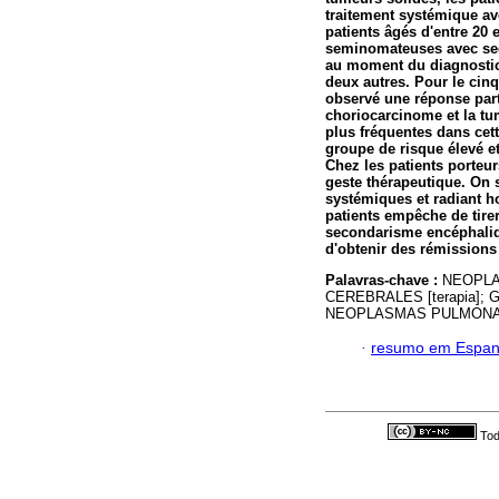
traitement systémique av
patients âgés d'entre 20
seminomateuses avec sec
au moment du diagnostic 
deux autres. Pour le cin
observé une réponse part
choriocarcinome et la tum
plus fréquentes dans cett
groupe de risque élevé 
Chez les patients porteu
geste thérapeutique. On 
systémiques et radiant h
patients empêche de tire
secondarisme encéphaliqu
d'obtenir des rémissions
Palavras-chave :
NEOPLA
CEREBRALES [terapia]; 
NEOPLASMAS PULMONARE
·
resumo em Espan
Tod