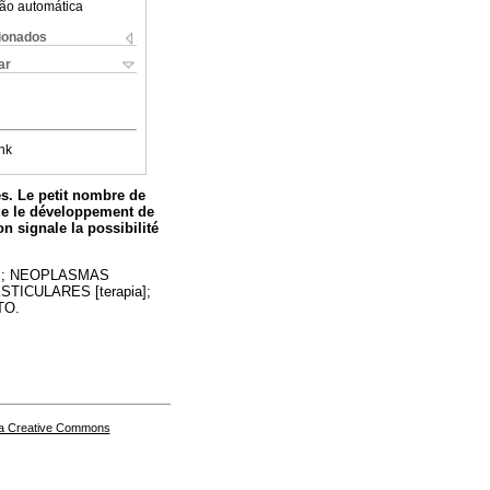
ão automática
cionados
ar
nk
s. Le petit nombre de
que le développement de
 signale la possibilité
a]; NEOPLASMAS
STICULARES [terapia];
TO.
a Creative Commons