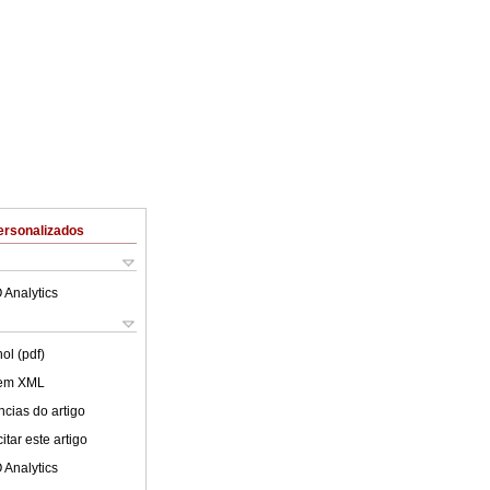
ersonalizados
 Analytics
ol (pdf)
 em XML
cias do artigo
tar este artigo
 Analytics