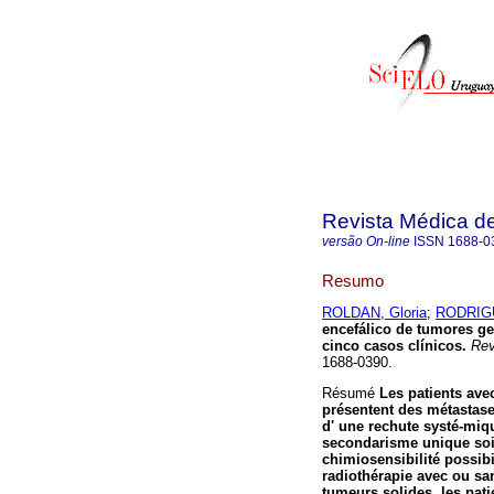
Revista Médica d
versão On-line
ISSN
1688-0
Resumo
ROLDAN, Gloria
;
RODRIGU
encefálico de tumores g
cinco casos clínicos.
Rev
1688-0390.
Résumé
Les patients av
présentent des métastas
d' une rechute systé-miq
secondarisme unique soit 
chimiosensibilité possibi
radiothérapie avec ou sa
tumeurs solides, les pati