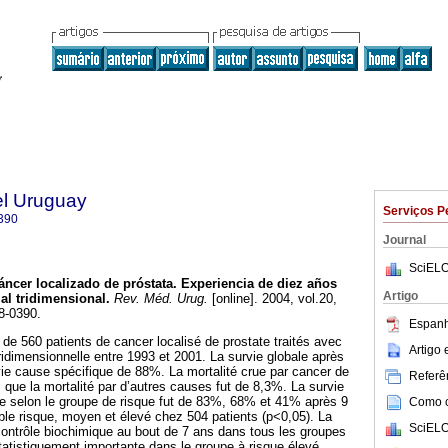
el Uruguay
Serviços P
390
Journal
SciELO
áncer localizado de próstata.
Experiencia de diez años
Artigo
al tridimensional
.
Rev. Méd. Urug.
[online]. 2004, vol.20,
8-0390.
Espanh
 de 560 patients de cancer localisé de prostate traités avec
Artigo
ridimensionnelle entre 1993 et 2001. La survie globale après
vie cause spécifique de 88%. La mortalité crue par cancer de
Referên
 que la mortalité par d’autres causes fut de 8,3%. La survie
ue selon le groupe de risque fut de 83%, 68% et 41% après 9
Como ci
ible risque, moyen et élevé chez 504 patients (p<0,05). La
SciELO
ontrôle biochimique au bout de 7 ans dans tous les groupes
statistiquement importante dans le groupe à risque élevé