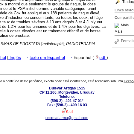
Traduç
ox a montré que seulement le groupe de risque, la dose
inue et le PSA initiel comme variable catégorique furent
Links rela
odèle de Cox fut appliqué aux 188 patients de risque élevé,
ie d’induction ou concomitante, ou toutes les deux, et l’âge
Compartilh
Le taux de troubles sévères à 10 ans degrés 3 et 4 (il n’y eut
Mais
t de 1,2% pour les urinaires et de 1,4% pour les digstives. La
elle à doses élevées est un traitement effectif et de basse
Mais
alisé de prostate.
Permali
SMAS DE PROSTATA
[
radioterapia
];
RADIOTERAPIA
hol
|
Inglês
·
texto em Espanhol
·
Espanhol (
pdf
)
o o conteúdo deste periódico, exceto onde está identificado, está licenciado sob uma
Licenç
Bulevar Artigas 1515
CP 11.200, Montevideo, Uruguay
Teléfono:
(598-2) - 401 47 01*
Fax: (598-2) - 409 16 03
secretariarmu@gmail.com