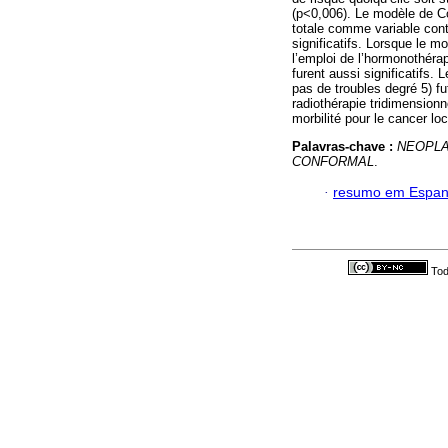
(p<0,006). Le modèle de C
totale comme variable cont
significatifs. Lorsque le m
l’emploi de l’hormonothérap
furent aussi significatifs. 
pas de troubles degré 5) fu
radiothérapie tridimensionn
morbilité pour le cancer loc
Palavras-chave :
NEOPLA
CONFORMAL
.
·
resumo em Espan
Tod