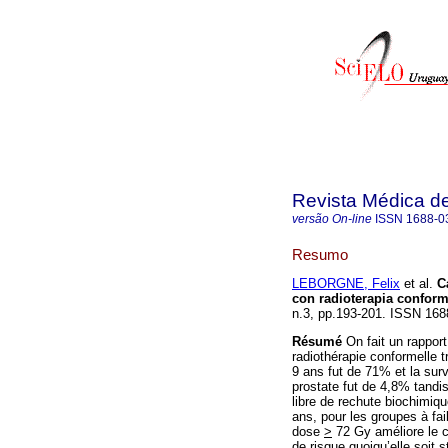
Revista Médica d
versão On-line
ISSN
1688-0
Resumo
LEBORGNE, Felix
et al.
C
con radioterapia conform
n.3, pp.193-201. ISSN 168
Résumé
On fait un rapport
radiothérapie conformelle t
9 ans fut de 71% et la sur
prostate fut de 4,8% tandis
libre de rechute biochimiq
ans, pour les groupes à fa
dose
>
72 Gy améliore le c
de risque quoiqu’elle soit 