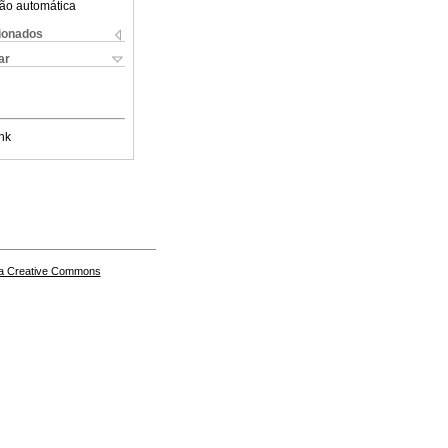
ão automática
cionados
ar
nk
a Creative Commons