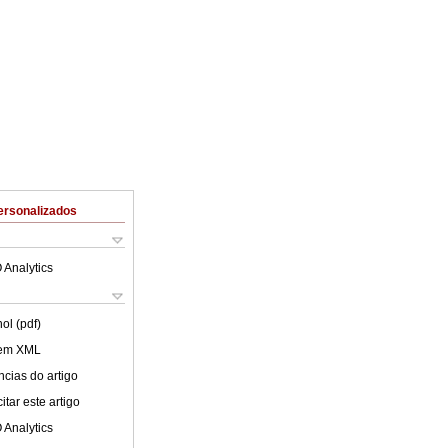
ersonalizados
 Analytics
ol (pdf)
 em XML
cias do artigo
tar este artigo
 Analytics