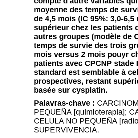
compte d'autre variables qui 
moyenne des temps de survie
de 4,5 mois (IC 95%: 3,0-6,5 
supérieur chez les patients
autres groupes (modèle de 
temps de survie des trois gr
mois versus 2 mois pouyr c
patients avec CPCNP stade IV
standard est semblable à cel
prospectives, restant supéri
basée sur cysplatin.
Palavras-chave :
CARCINOM
PEQUEÑA [quimioterapia];
CELULA NO PEQUEÑA [radiot
SUPERVIVENCIA.