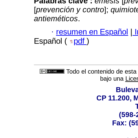
Palabras clave :
emesis
[
pre
[
prevención y contro
];
quimiot
antieméticos
.
·
resumen en Español
|
I
Español (
pdf
)
Todo el contenido de esta 
bajo una
Lice
Buleva
CP 11.200, 
(598-
Fax: (59