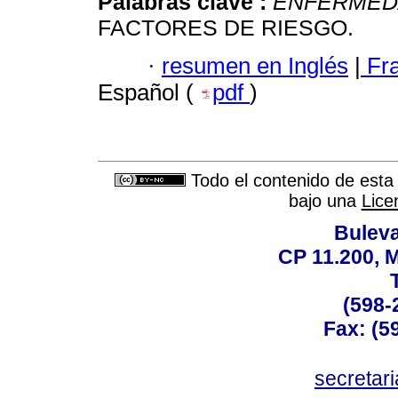
Palabras clave :
ENFERMED
FACTORES DE RIESGO.
·
resumen en Inglés
|
Fr
Español (
pdf
)
Todo el contenido de esta 
bajo una
Lice
Buleva
CP 11.200, 
(598-
Fax: (59
secreta