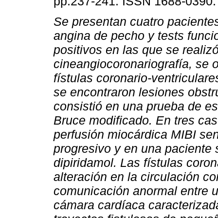
pp.237-241. ISSN 1688-0390.
Se presentan cuatro paciente
angina de pecho y tests funci
positivos en las que se realiz
cineangiocoronariografía, se 
fístulas coronario-ventriculare
se encontraron lesiones obstr
consistió en una prueba de es
Bruce modificado. En tres cas
perfusión miocárdica MIBI sen
progresivo y en una paciente 
dipiridamol. Las
fístulas coro
alteración en la circulación c
comunicación anormal entre un
cámara cardíaca caracterizada