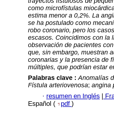
trayectos fistulosos de peque
como microfístulas miocárdica
estima menor a 0,2%. La angin
se ha postulado como mecanis
robo coronario, pero los cas
escasos. Coincidimos con la li
observación de pacientes con 
que, sin embargo, muestran a
coronarias y la presencia de f
múltiples, que podrían estar e
Palabras clave :
Anomalías d
Fístula arteriovenosa
;
angina 
·
resumen en Inglés
|
Fr
Español (
pdf
)