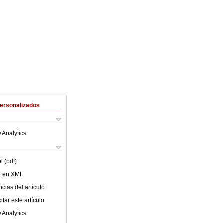
Personalizados
 Analytics
l (pdf)
lo en XML
cias del artículo
tar este artículo
 Analytics