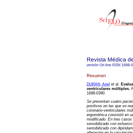
Revista Médica d
versión On-line
ISSN
1688-
Resumen
DURAN, Ariel
et al.
Evaluac
ventriculares múltiples.
R
1688-0390.
Se presentan cuatro pacien
positivos en las que se rea
coronario-ventriculares mú
ergométrica consistió en u
modificado. En tres casos 
sensibilizado con esfuerzo
sensibilizado con dipiridam
alteración en la circulaci