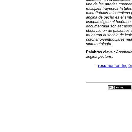
una de las arterias corona
múltiples trayectos fistul
microfístulas miocárdicas
angina de pecho es el sín
fisiopatológico el fenómen
documentada son escasos. C
observación de pacientes c
muestran ausencia de lesio
coronario-ventriculares múl
sintomatología.
Palabras clave :
Anomalía
angina pectoris
.
·
resumen en Inglé