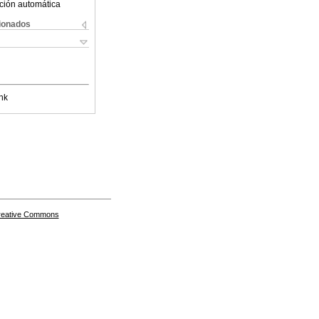
ción automática
cionados
nk
Creative Commons