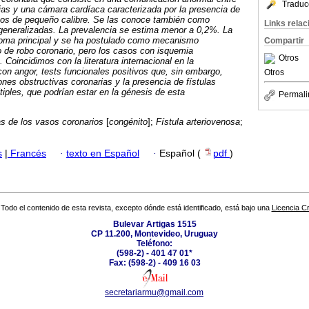
Traduc
rias y una cámara cardíaca caracterizada por la presencia de
osos de pequeño calibre. Se las conoce también como
Links rela
 generalizadas. La prevalencia se estima menor a 0,2%. La
toma principal y se ha postulado como mecanismo
Compartir
o de robo coronario, pero los casos con isquemia
Otros
oincidimos con la literatura internacional en la
on angor, tests funcionales positivos que, sin embargo,
Otros
nes obstructivas coronarias y la presencia de fístulas
tiples, que podrían estar en la génesis de esta
Permali
s de los vasos coronarios
[
congénito
];
Fístula arteriovenosa
;
s
|
Francés
·
texto en Español
·
Español (
pdf
)
Todo el contenido de esta revista, excepto dónde está identificado, está bajo una
Licencia 
Bulevar Artigas 1515
CP 11.200, Montevideo, Uruguay
Teléfono:
(598-2) - 401 47 01*
Fax: (598-2) - 409 16 03
secretariarmu@gmail.com