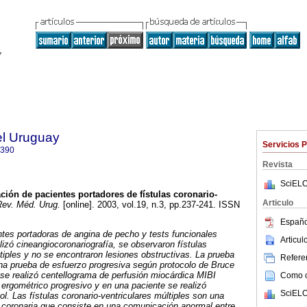
el Uruguay
Servicios 
0390
Revista
SciELO
ión de pacientes portadores de fístulas coronario-
Articulo
ev. Méd. Urug.
[online]. 2003, vol.19, n.3, pp.237-241. ISSN
Españo
tes portadoras de angina de pecho y tests funcionales
Articu
lizó cineangiocoronariografía, se observaron fístulas
ltiples y no se encontraron lesiones obstructivas. La prueba
Referen
na prueba de esfuerzo progresiva según protocolo de Bruce
se realizó centellograma de perfusión miocárdica MIBI
Como ci
 ergométrico progresivo y en una paciente se realizó
SciELO
ol. Las
fístulas coronario-ventriculares múltiples son una
ón coronaria que consiste en una comunicación anormal entre