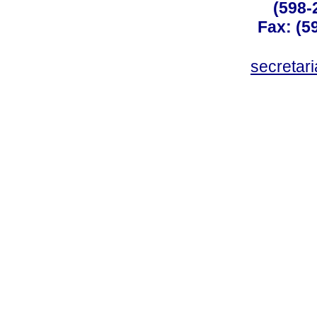
(598-
Fax: (59
secreta