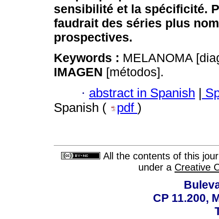
sensibilité et la spécificité. 
faudrait des séries plus no
prospectives.
Keywords :
MELANOMA [diag
IMAGEN
[métodos].
·
abstract in Spanish
|
Sp
Spanish (
pdf
)
All the contents of this jo
under a
Creative 
Buleva
CP 11.200, 