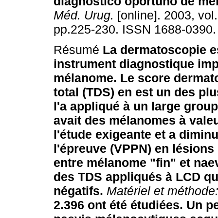
diagnóstico oportuno de me
Méd. Urug.
[online]. 2003, vol.
pp.225-230. ISSN 1688-0390.
Résumé
La dermatoscopie e
instrument diagnostique imp
mélanome. Le score dermat
total (TDS) en est un des pl
l'a appliqué à un large grou
avait des mélanomes à valeu
l'étude exigeante et a diminu
l'épreuve (VPPN) en lésions
entre mélanome "fin" et naevi
des TDS appliqués à LCD qui
négatifs.
Matériel et méthode
2.396 ont été étudiées. Un pe