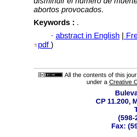
disminuir el número de muert
abortos provocados.
Keywords :
.
·
abstract in English
|
Fr
pdf
)
All the contents of this jo
under a
Creative 
Buleva
CP 11.200, 
(598-
Fax: (59