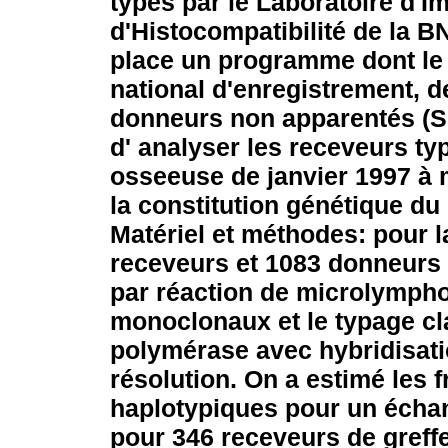
typés par le Laboratoire d'
d'Histocompatibilité de la B
place un programme dont le 
national d'enregistrement, d
donneurs non apparentés 
d' analyser les receveurs ty
osseeuse de janvier 1997 à m
la constitution génétique d
Matériel et méthodes: pour l
receveurs et 1083 donneurs ;
par réaction de microlympho
monoclonaux et le typage cla
polymérase avec hybridisat
résolution.
On a estimé les f
haplotypiques pour un échan
pour 346 receveurs de greff