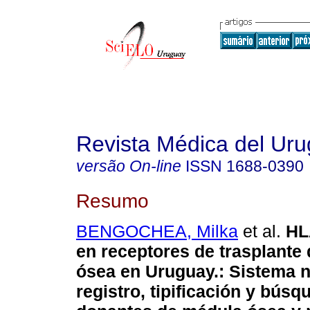
Revista Médica del Ur
versão On-line
ISSN
1688-0390
Resumo
BENGOCHEA, Milka
et al.
HL
en receptores de trasplante
ósea en Uruguay.
:
Sistema n
registro, tipificación y búsq