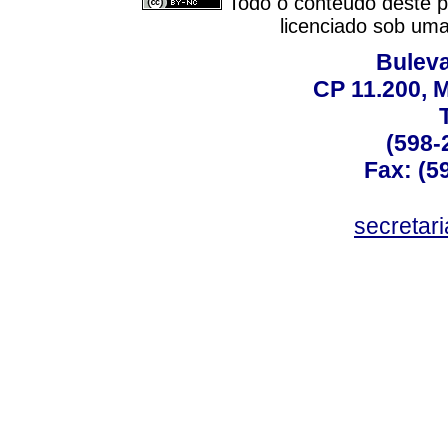
Todo o conteúdo deste pe
licenciado sob um
Buleva
CP 11.200, 
(598-
Fax: (59
secreta