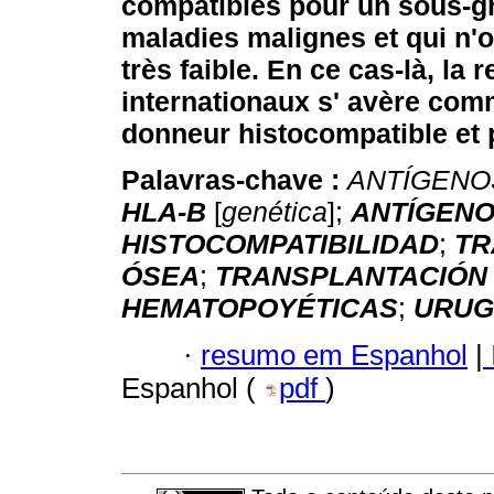
compatibles pour un sous-g
maladies malignes et qui n'
très faible.
En ce cas-là, la 
internationaux s' avère comm
donneur histocompatible et pa
Palavras-chave :
ANTÍGENO
HLA-B
[
genética
];
ANTÍGENO
HISTOCOMPATIBILIDAD
;
TR
ÓSEA
;
TRANSPLANTACIÓN
HEMATOPOYÉTICAS
;
URUG
·
resumo em Espanhol
|
Espanhol (
pdf
)