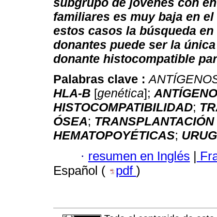
subgrupo de jóvenes con en
familiares es muy baja en el
estos casos la búsqueda en 
donantes puede ser la única 
donante histocompatible par
Palabras clave :
ANTÍGENOS
HLA-B
[
genética
];
ANTÍGENO
HISTOCOMPATIBILIDAD
;
TR
ÓSEA
;
TRANSPLANTACIÓN
HEMATOPOYÉTICAS
;
URUG
·
resumen en Inglés
|
Fr
Español (
pdf
)