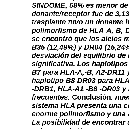
SINDOME, 58% es menor de 3
donante/receptor fue de 3,1
trasplante tuvo un donante 
polimorfismo de HLA-A,-B,-D
se encontró que los alelos 
B35 (12,49%) y DR04 (15,24%
desviación del equilibrio d
significativa. Los haplotip
B7 para HLA-A,-B, A2
-
DR11 
haplotipo B8-DR03 para HLA
-DRB1, HLA-A1 -B8 -DR03 y 
frecuentes.
Conclusión
: nue
sistema HLA presenta una c
enorme polimorfismo y una a
La posibilidad de encontrar