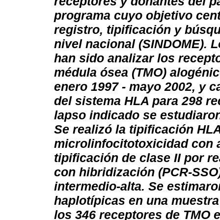
receptores y donantes del pa
programa cuyo objetivo cent
registro, tipificación y bús
nivel nacional (SINDOME).
L
han sido analizar los recepto
médula ósea (TMO) alogénico
enero 1997 - mayo 2002, y ca
del sistema HLA para 298 re
lapso indicado se
estudiaro
Se realizó la tipificación HL
microlinfocitotoxicidad con
tipificación de clase II por
con hibridización (PCR-SSO)
intermedio-alta. Se estimaro
haplotípicas en una muestra
los 346 receptores de TMO e