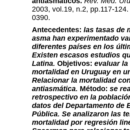
antiasmáticos
.
Rev. Méd. Uru
2003, vol.19, n.2, pp.117-124
0390.
Antecedentes:
las tasas de 
asma han experimentado var
diferentes países en los últ
Existen escasos estudios qu
Latina.
Objetivos:
evaluar la
mortalidad en Uruguay en un
Relacionar la mortalidad co
antiasmática.
Método:
se re
retrospectivo en la población
datos del Departamento de E
Pública. Se analizaron las t
mortalidad por regresión line