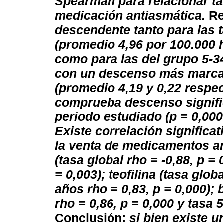
Spearman para relacionar ta
medicación antiasmática.
Re
descendente tanto para las 
(promedio 4,96 por 100.000 h
como para las del grupo 5-3
con un descenso más marcad
(promedio 4,19 y 0,22 respe
comprueba descenso signific
período estudiado (p = 0,000
Existe correlación significat
la venta de medicamentos an
(tasa global rho = -0,88, p = 
= 0,003); teofilina (tasa glob
años rho = 0,83,
p = 0,000); 
rho = 0,86, p = 0,000 y tasa
Conclusión:
si bien existe u