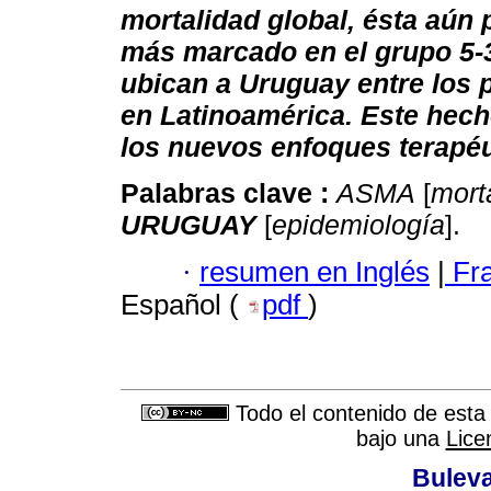
mortalidad global, ésta aún
más marcado en el grupo 5-34
ubican a Uruguay entre los 
en Latinoamérica. Este hech
los nuevos enfoques terapéu
Palabras clave :
ASMA
[
mort
URUGUAY
[
epidemiología
].
·
resumen en Inglés
|
Fr
Español (
pdf
)
Todo el contenido de esta 
bajo una
Lice
Buleva