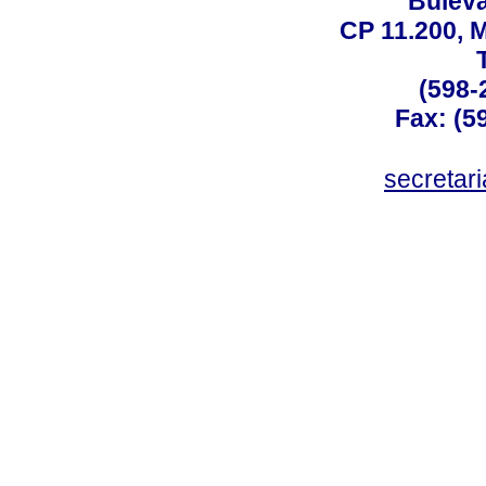
Buleva
CP 11.200, 
(598-
Fax: (59
secreta