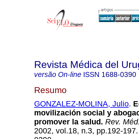
Revista Médica del Ur
versão On-line
ISSN
1688-0390
Resumo
GONZALEZ-MOLINA, Julio
.
E
movilización social y aboga
promover la salud
.
Rev. Méd.
2002, vol.18, n.3, pp.192-197