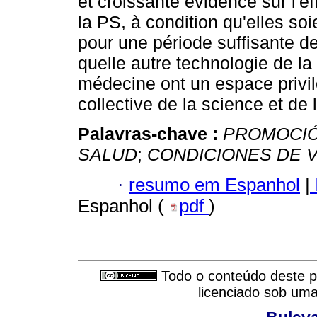
et croissante évidence sur l'ef
la PS, à condition qu'elles soi
pour une période suffisante de
quelle autre technologie de la
médecine ont un espace privilé
collective de la science et de 
Palavras-chave :
PROMOCIÓ
SALUD
;
CONDICIONES DE V
·
resumo em Espanhol
|
Espanhol (
pdf
)
Todo o conteúdo deste pe
licenciado sob um