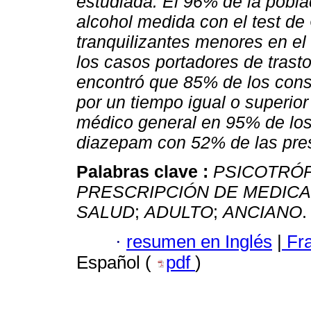
estudiada. El 96% de la pobl
alcohol medida con el test d
tranquilizantes menores en el
los casos portadores de trast
encontró que 85% de los cons
por un tiempo igual o superior
médico general en 95% de los 
diazepam con 52% de las pre
Palabras clave :
PSICOTRÓ
PRESCRIPCIÓN DE MEDIC
SALUD
;
ADULTO
;
ANCIANO
.
·
resumen en Inglés
|
Fr
Español (
pdf
)