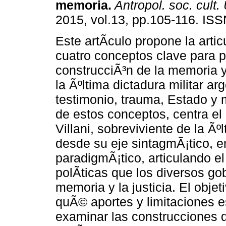
memoria.
Antropol. soc. cult.
2015, vol.13, pp.105-116. IS
Este artÃ­culo propone la arti
cuatro conceptos clave para p
construcciÃ³n de la memoria y 
la Ãºltima dictadura militar ar
testimonio, trauma, Estado y 
de estos conceptos, centra el 
Villani, sobreviviente de la Ãº
desde su eje sintagmÃ¡tico, e
paradigmÃ¡tico, articulando e
polÃ­ticas que los diversos g
memoria y la justicia. El objet
quÃ© aportes y limitaciones es
examinar las construcciones 