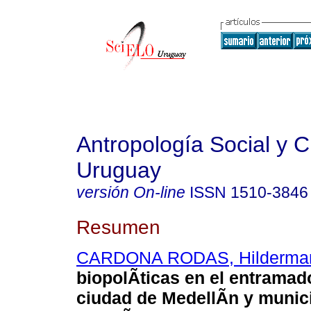
Antropología Social y Cu
Uruguay
versión On-line
ISSN
1510-3846
Resumen
CARDONA RODAS, Hilderma
biopolÃ­ticas en el entramad
ciudad de
MedellÃ­n y munic