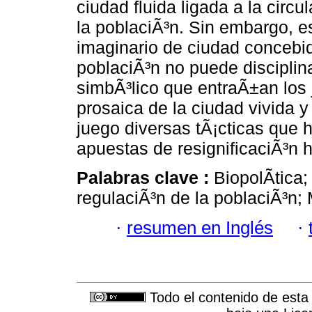
ciudad fluida ligada a la circu
la poblaciÃ³n. Sin embargo, est
imaginario de ciudad concebida
poblaciÃ³n no puede disciplin
simbÃ³lico que entraÃ±an los 
prosaica de la ciudad vivida y
juego diversas tÃ¡cticas que 
apuestas de resignificaciÃ³n 
Palabras clave :
BiopolÃ­tica;
regulaciÃ³n de la poblaciÃ³n; 
·
resumen en Inglés
·
Todo el contenido de esta 