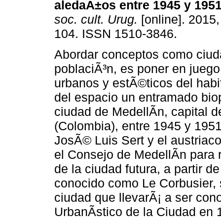
aledaÃ±os entre 1945 y 195
soc. cult. Urug.
[online]. 2015,
104. ISSN 1510-3846.
Abordar conceptos como ciudad
poblaciÃ³n, es poner en juego
urbanos y estÃ©ticos del hab
del espacio un entramado biopo
ciudad de MedellÃ­n, capital 
(Colombia), entre 1945 y 195
JosÃ© Luis Sert y el austriac
el Consejo de MedellÃ­n para r
de la ciudad futura, a partir 
conocido como Le Corbusier, 
ciudad que llevarÃ¡ a ser con
UrbanÃ­stico de la Ciudad en