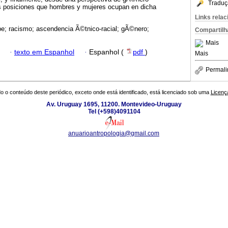
Traduç
s posiciones que hombres y mujeres ocupan en dicha
Links rela
; racismo; ascendencia Ã©tnico-racial; gÃ©nero;
Compartilh
Mais
·
texto em Espanhol
·
Espanhol (
pdf
)
Mais
Permali
o o conteúdo deste periódico, exceto onde está identificado, está licenciado sob uma
Licenç
Av. Uruguay 1695, 11200. Montevideo-Uruguay
Tel (+598)4091104
anuarioantropologia@gmail.com