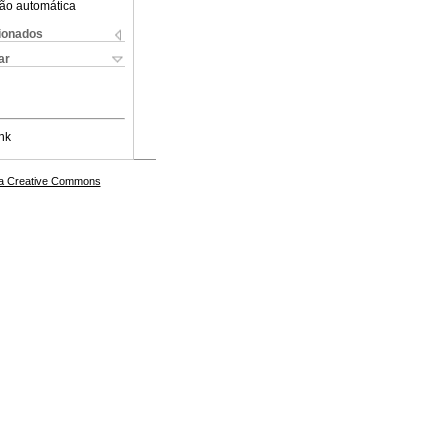
ão automática
cionados
ar
nk
a Creative Commons