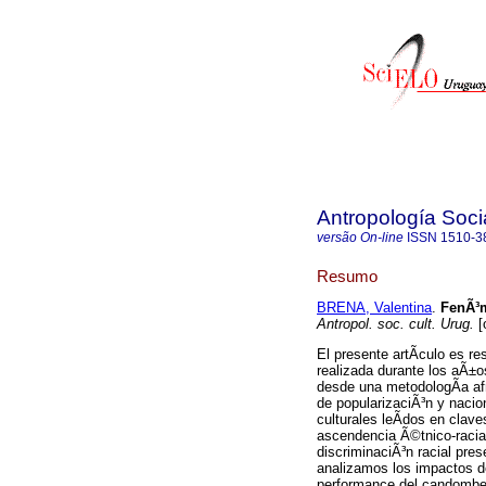
Antropología Socia
versão On-line
ISSN
1510-3
Resumo
BRENA, Valentina
.
FenÃ³
Antropol. soc. cult. Urug.
[
El presente artÃ­culo es r
realizada durante los aÃ±o
desde una metodologÃ­a af
de popularizaciÃ³n y nacio
culturales leÃ­dos en clav
ascendencia Ã©tnico-racia
discriminaciÃ³n racial pre
analizamos los impactos de
performance del candombe,