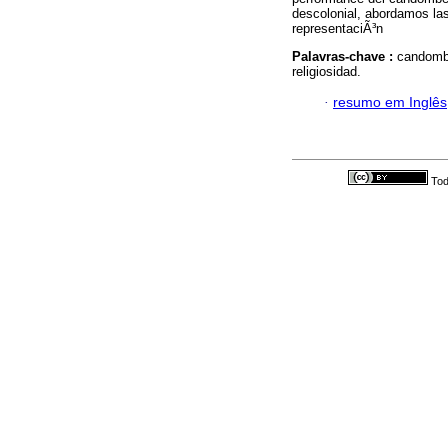
descolonial, abordamos la
representaciÃ³n
Palavras-chave :
candombe
religiosidad.
·
resumo em Inglês
Tod