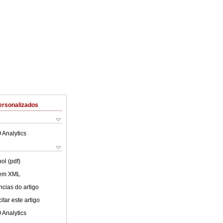
ersonalizados
 Analytics
ol (pdf)
 em XML
cias do artigo
tar este artigo
 Analytics