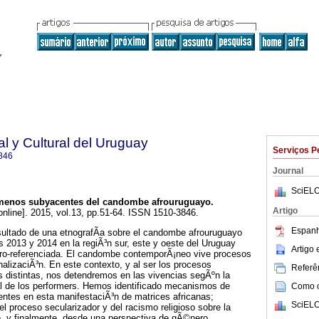
l y Cultural del Uruguay
Serviços P
846
Journal
SciELO
menos subyacentes del candombe afrouruguayo
.
Artigo
online]. 2015, vol.13, pp.51-64. ISSN 1510-3846.
Espanh
esultado de una etnografÃ­a sobre el candombe afrouruguayo
s 2013 y 2014 en la regiÃ³n sur, este y oeste del Uruguay
Artigo
ro-referenciada. El candombe contemporÃ¡neo vive procesos
nalizaciÃ³n. En este contexto, y al ser los procesos
Referên
es distintas, nos detendremos en las vivencias segÃºn la
l de los performers. Hemos identificado mecanismos de
Como ci
sentes en esta manifestaciÃ³n de matrices africanas;
SciELO
l proceso secularizador y del racismo religioso sobre la
 y finalmente, desde una perspectiva de gÃ©nero