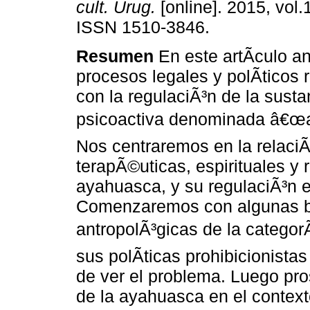
cult. Urug.
[online]. 2015, vol.
ISSN 1510-3846.
Resumen
En este artÃ­culo a
procesos legales y polÃ­ticos 
con la regulaciÃ³n de la susta
psicoactiva denominada â€œ
Nos centraremos en la relaciÃ
terapÃ©uticas, espirituales y 
ayahuasca, y su regulaciÃ³n en
Comenzaremos con algunas b
antropolÃ³gicas de la categor
sus polÃ­ticas prohibicionist
de ver el problema. Luego pr
de la ayahuasca en el context