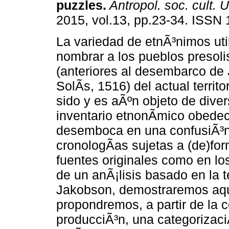
puzzles
.
Antropol. soc. cult. U
2015, vol.13, pp.23-34. ISSN
La variedad de etnÃ³nimos uti
nombrar a los pueblos presoli
(anteriores al desembarco de 
SolÃ­s, 1516) del actual territ
sido y es aÃºn objeto de dive
inventario etnonÃ­mico obedec
desemboca en una confusiÃ³n
cronologÃ­as sujetas a (de)for
fuentes originales como en los
de un anÃ¡lisis basado en la 
Jakobson, demostraremos aquÃ
propondremos, a partir de la 
producciÃ³n, una categorizaci