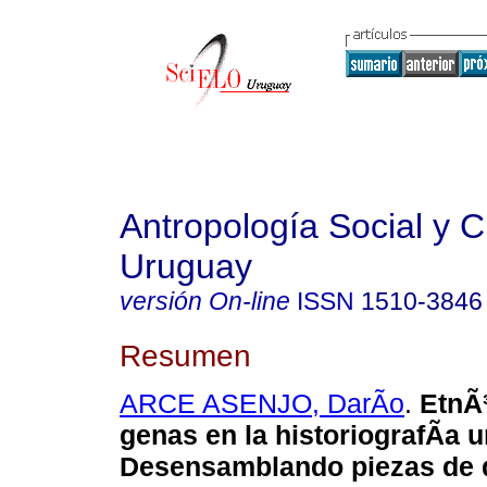
Antropología Social y Cu
Uruguay
versión On-line
ISSN
1510-3846
Resumen
ARCE ASENJO, DarÃ­o
.
EtnÃ
genas en la historiografÃ­a 
Desensamblando
piezas de 