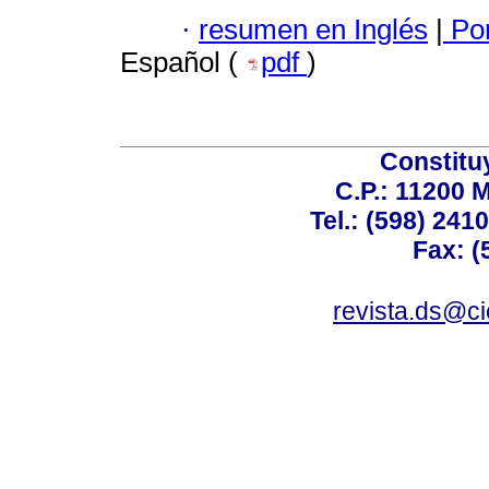
·
resumen en Inglés
|
Por
Español (
pdf
)
Constitu
C.P.: 11200 
Tel.: (598) 241
Fax: (
revista.ds@ci