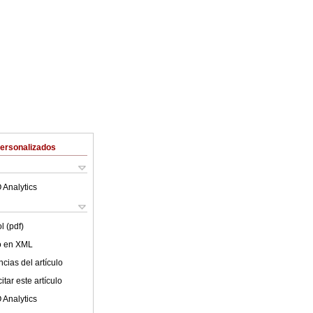
Personalizados
 Analytics
l (pdf)
lo en XML
cias del artículo
tar este artículo
 Analytics