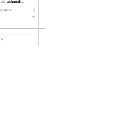
ción automática
cionados
nk