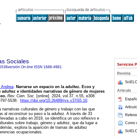
as Sociales
Servicios 
5538
versión On-line
ISSN
1688-4981
Revista
SciELO
 Andrea
.
Narrarse un espacio en la adultez. Ecos y
Articulo
e adultez e identidades narrativas de género de mujeres
deo.
Rev. Cien. Soc.
[online]. 2024, vol.37, n.55, e308.
Españo
0797-5538.
https://doi.org/10.26489/rvs.v37i55.10
.
Articu
a narrativas culturales de género y trabajo con las que
 al reconstruir su paso a la adultez. A través de 33
Referen
llevadas a cabo en 2019, se identifica un uso reflexivo e
ulturales sobre trabajo, género y adultez, que da lugar a
Como ci
demás, explora la aparición de tramas de adultez
SciELO
erencias ocupacionales.