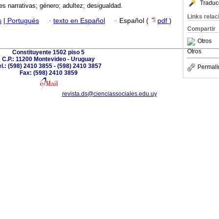
Traduc
es narrativas; género; adultez; desigualdad.
Links rela
s
|
Portugués
·
texto en Español
·
Español (
pdf
)
Compartir
Otros
Otros
Constituyente 1502 piso 5
C.P.: 11200 Montevideo - Uruguay
el.: (598) 2410 3855 - (598) 2410 3857
Permali
Fax: (598) 2410 3859
revista.ds@cienciassociales.edu.uy