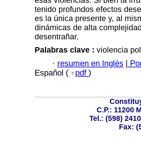
esas violencias. Si bien la irr
tenido profundos efectos deses
es la única presente y, al mi
dinámicas de alta complejidad
desentrañar.
Palabras clave :
violencia poli
·
resumen en Inglés
|
Por
Español (
pdf
)
Constitu
C.P.: 11200 
Tel.: (598) 241
Fax: (