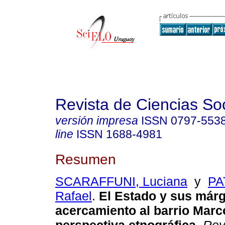
Revista de Ciencias So
versión impresa
ISSN
0797-553
line
ISSN
1688-4981
Resumen
SCARAFFUNI, Luciana
y
PA
Rafael
.
El Estado y sus már
acercamiento al barrio Marc