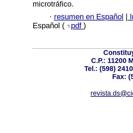
microtráfico.
·
resumen en Español
|
I
Español (
pdf
)
Constitu
C.P.: 11200 
Tel.: (598) 241
Fax: (
revista.ds@ci