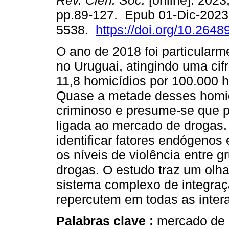
Rev. Cien. Soc.
[online]. 2023,
pp.89-127. Epub 01-Dic-2023
5538.
https://doi.org/10.2648
O ano de 2018 foi particularm
no Uruguai, atingindo uma cifr
11,8 homicídios por 100.000 h
Quase a metade desses homicí
criminoso e presume-se que p
ligada ao mercado de drogas.
identificar fatores endógeno
os níveis de violência entre g
drogas. O estudo traz um olh
sistema complexo de integraç
repercutem em todas as inter
Palabras clave :
mercado de d