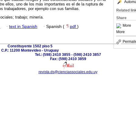
Automat
tre ellos, uno de los más importantes es el de la ruptura de
os trabajadores, por ejemplo con sus familias.
Related lin
ociales; trabajo; minería.
Share
More
h
·
text in Spanish
·
Spanish (
pdf
)
More
Permali
Constituyente 1502 piso 5
C.P.: 11200 Montevideo - Uruguay
Tel.: (598) 2410 3855 - (598) 2410 3857
Fax: (598) 2410 3859
revista.ds@cienciassociales.edu.uy