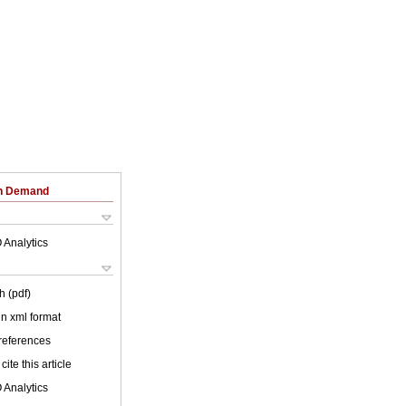
on Demand
 Analytics
h (pdf)
 in xml format
 references
cite this article
 Analytics