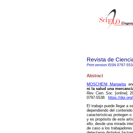
Revista de Cienci
Print version
ISSN
0797-553
Abstract
MOSCHENI, Margarita
a
ni la salud una mercancí
Rev. Cien. Soc.
[online]. 
0797-5538.
https://doi.or
El trabajo puede llegar a s
dependiendo del contenido
características protegen o
y es propósito de este artí
ello, desde una mirada inte
de caso a los trabajadores
detectaron distintos facto