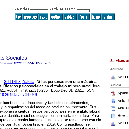
as Sociales
Services 
8
On-line version
ISSN
1688-4981
Journal
SciELO
nd
GILI DIEZ, Valeria
.
Ni las personas son una máquina,
Article
a. Riesgos psicosociales en el trabajo minero metalífero.
2021, vol.34, n.49, pp.213-235. Epub Dec 01, 2021. ISSN
Spanis
g/10.26489/rvs.v34i49.9
.
Article
er fuente de satisfacciones y también de sufrimientos,
 y la organización del modo de producción imperante. Sus
Article
 exponen a ciertos riesgos psicosociales en el ámbito laboral
culo identificar dichos riesgos en la minería metalífera. Para
How to 
rpretativa, particularmente cualitativa, se toma como estudio
SciELO
 de San Juan, Argentina, en 2019. Como resultado, se
res que causan riesgos y sus consecuencias sociales y en la