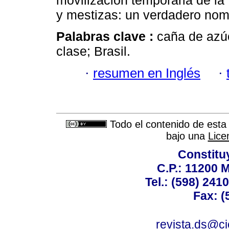
movilización temporaria de la
y mestizas: un verdadero no
Palabras clave :
caña de azúc
clase; Brasil.
·
resumen en Inglés
·
Todo el contenido de esta 
bajo una
Lice
Constitu
C.P.: 11200 
Tel.: (598) 241
Fax: (
revista.ds@ci