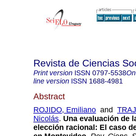
Revista de Ciencias So
Print version
ISSN
0797-5538
On
line version
ISSN
1688-4981
Abstract
ROJIDO, Emiliano
and
TRA
Nicolás
.
Una evaluación de la
elección racional: El caso de