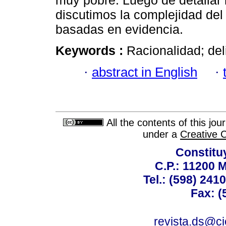
muy pobre. Luego de detallar l
discutimos la complejidad del 
basadas en evidencia.
Keywords :
Racionalidad; deli
·
abstract in English
·
All the contents of this jo
under a
Creative 
Constitu
C.P.: 11200 
Tel.: (598) 241
Fax: (
revista.ds@ci