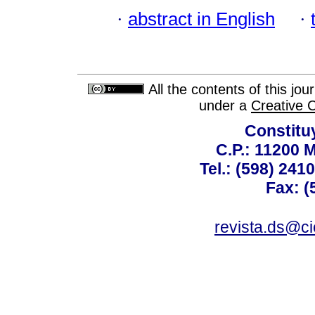
·
abstract in English
·
All the contents of this jo
under a
Creative 
Constitu
C.P.: 11200 
Tel.: (598) 241
Fax: (
revista.ds@ci