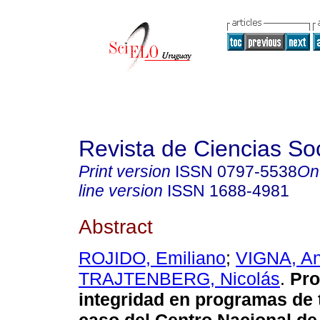
Revista de Ciencias So
Print version
ISSN
0797-5538
On
line version
ISSN
1688-4981
Abstract
ROJIDO, Emiliano
;
VIGNA, A
TRAJTENBERG, Nicolás
.
Pro
integridad en programas de 