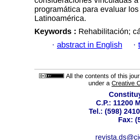
consideraciones vinculadas a 
programática para evaluar los
Latinoamérica.
Keywords :
Rehabilitación; c
·
abstract in English
·
All the contents of this jo
under a
Creative 
Constitu
C.P.: 11200 
Tel.: (598) 241
Fax: (
revista.ds@ci