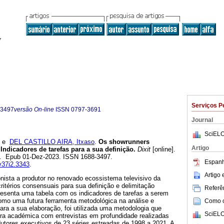
Serviços P
-3497
versão On-line
ISSN
0797-3691
Journal
SciELO
e
DEL CASTILLO AIRA, Itxaso
.
Os showrunners
Artigo
 Indicadores de tarefas para a sua definição.
Dixit
[online].
68. Epub 01-Dez-2023. ISSN 1688-3497.
Espanh
.v37i2.3343
.
Artigo
nista a produtor no renovado ecossistema televisivo da
itérios consensuais para sua definição e delimitação
Referên
resenta uma tabela com os indicadores de tarefas a serem
como uma futura ferramenta metodológica na análise e
Como ci
ara a sua elaboração, foi utilizada uma metodologia que
SciELO
tura académica com entrevistas em profundidade realizadas
utores executivos de 23 séries estreadas de 1998 a 2021. A