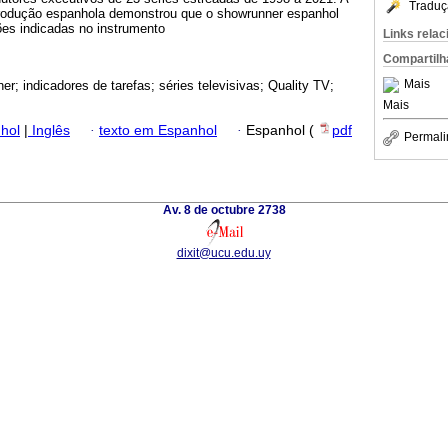
Traduç
produção espanhola demonstrou que o showrunner espanhol
es indicadas no instrumento
Links rela
Compartilh
Mais
er; indicadores de tarefas; séries televisivas; Quality TV;
Mais
hol
|
Inglês
·
texto em Espanhol
·
Espanhol (
pdf
Permali
Av. 8 de octubre 2738
dixit@ucu.edu.uy