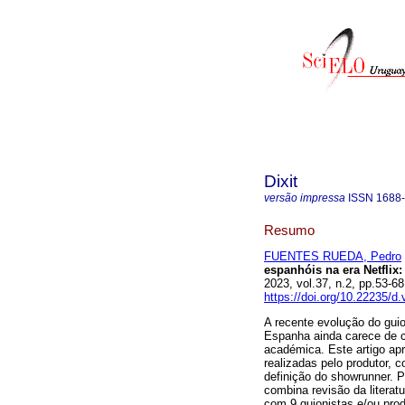
Dixit
versão impressa
ISSN
1688
Resumo
FUENTES RUEDA, Pedro
espanhóis na era Netflix:
2023, vol.37, n.2, pp.53-
https://doi.org/10.22235/d
A recente evolução do guio
Espanha ainda carece de cr
académica. Este artigo ap
realizadas pelo produtor, 
definição do showrunner. P
combina revisão da litera
com 9 guionistas e/ou prod