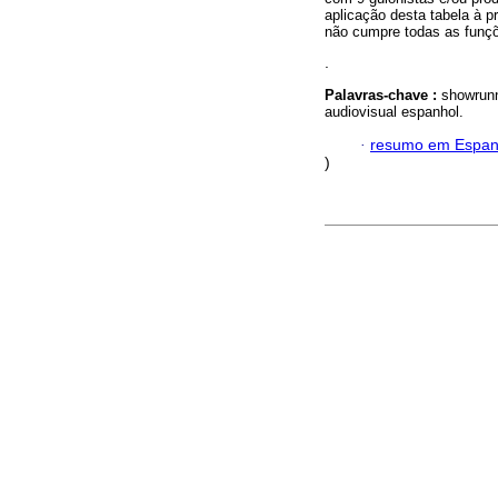
aplicação desta tabela à 
não cumpre todas as funçõ
.
Palavras-chave :
showrunn
audiovisual espanhol.
·
resumo em Espan
)