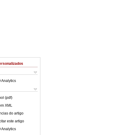
ersonalizados
 Analytics
ol (pdf)
 em XML
cias do artigo
tar este artigo
 Analytics