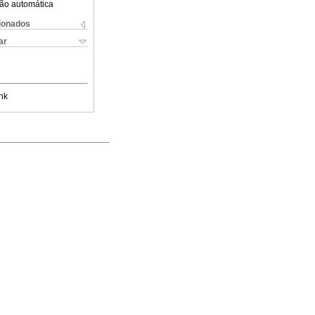
ão automática
cionados
ar
nk