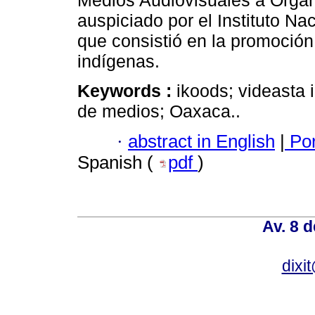
Medios Audiovisuales a Orga
auspiciado por el Instituto Na
que consistió en la promoción
indígenas.
Keywords :
ikoods; videasta 
de medios; Oaxaca..
·
abstract in English
|
Por
Spanish (
pdf
)
Av. 8 
dixi