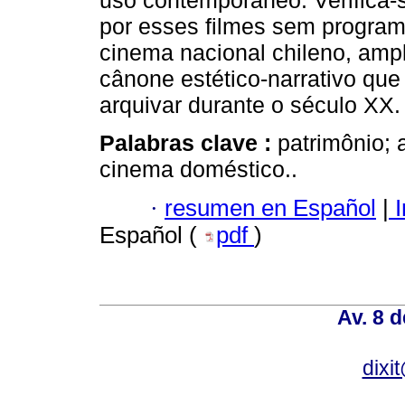
uso contemporâneo. Verifica-
por esses filmes sem progra
cinema nacional chileno, amp
cânone estético-narrativo que
arquivar durante o século XX.
Palabras clave :
patrimônio; 
cinema doméstico..
·
resumen en Español
|
I
Español (
pdf
)
Av. 8 
dixi