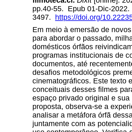
filmoteca.cl.
Dixit
[online]. 20
pp.40-55. Epub 01-Dic-2022.
3497.
https://doi.org/10.2223
Em meio à emersão de novos
para abordar o passado, milha
domésticos órfãos reivindica
programas institucionais de 
documentos, até recentement
desafios metodológicos preme
cinematográficos. Este texto e
conceituais desses filmes par
espaço privado original e sua
proposta, observa-se a experi
analisar a metáfora órfã dess
juntamente com as potencialid