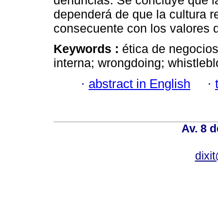
denuncias. Se concluye que la
dependerá de que la cultura r
consecuente con los valores 
Keywords :
ética de negocio
interna; wrongdoing; whistleb
·
abstract in English
·
Av. 8 
dixi