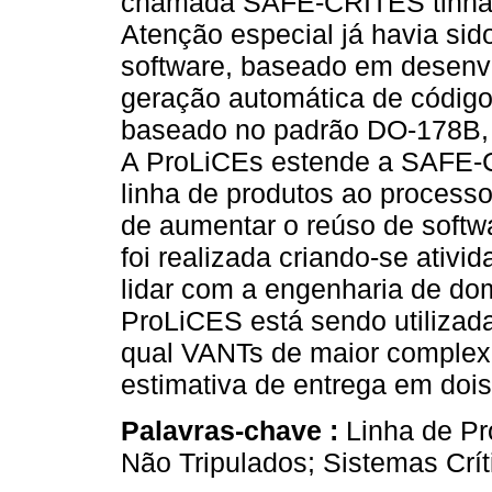
chamada SAFE-CRITES tinha s
Atenção especial já havia si
software, baseado em desenvo
geração automática de código.
baseado no padrão DO-178B,
A ProLiCEs estende a SAFE-C
linha de produtos ao process
de aumentar o reúso de softwa
foi realizada criando-se ativi
lidar com a engenharia de dom
ProLiCES está sendo utilizad
qual VANTs de maior complex
estimativa de entrega em dois
Palavras-chave :
Linha de Pr
Não Tripulados; Sistemas Críti