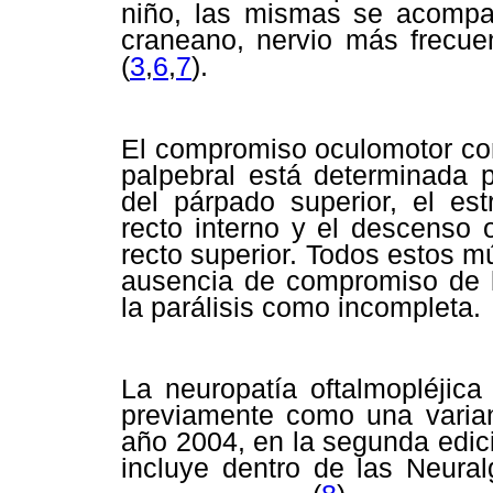
niño, las mismas se acompa
craneano, nervio más frecue
(
3
,
6
,
7
).
El compromiso oculomotor conf
palpebral está determinada p
del párpado superior, el est
recto interno y el descenso 
recto superior. Todos estos mú
ausencia de compromiso de la
la parálisis como incompleta.
La neuropatía oftalmopléjica
previamente como una varian
año 2004, en la segunda edició
incluye dentro de las Neural