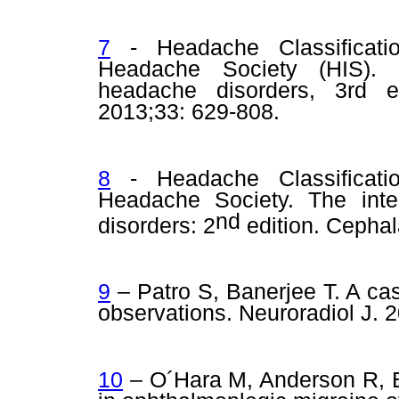
7
- Headache Classificatio
Headache Society (HIS). Th
headache disorders, 3rd ed
2013;33: 629-808.
8
- Headache Classificatio
Headache Society. The inter
nd
disorders: 2
edition. Cephal
9
– Patro S, Banerjee T. A ca
observations. Neuroradiol J. 
10
– O´Hara M, Anderson R, 