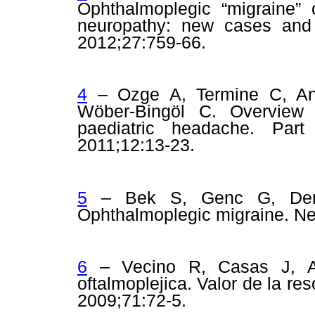
Ophthalmoplegic “migraine” o
neuropathy: new cases and 
2012;27:759-66.
4
– Ozge A, Termine C, Anton
Wöber-Bingöl C. Overview
paediatric headache. Par
2011;12:13-23.
5
– Bek S, Genc G, Demi
Ophthalmoplegic migraine.
Ne
6
– Vecino R, Casas J, Al
oftalmoplejica.
Valor de la re
2009;71:72-5.