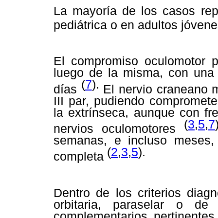
La mayoría de los casos rep
pediátrica o en adultos jóven
El compromiso oculomotor p
luego de la misma, con una 
(
7
).
días
El nervio craneano m
III par, pudiendo compromete
la extrínseca, aunque con fr
(
3
,
5
,
7
nervios oculomotores
semanas, e incluso meses, 
(
2
,
3
,
5
).
completa
Dentro de los criterios diag
orbitaria, paraselar o de
complementarios pertinentes