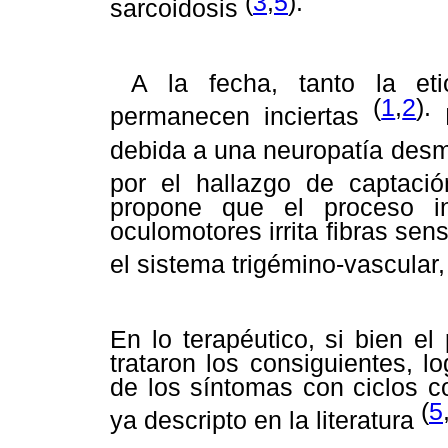
(
3
,
5
).
sarcoidosis
A la fecha, tanto la eti
(
1
,
2
).
permanecen inciertas
L
debida a una neuropatía desm
por el hallazgo de captac
propone que el proceso in
oculomotores irrita fibras sens
el sistema trigémino-vascular
En lo terapéutico, si bien el
trataron los consiguientes, 
de los síntomas con ciclos c
(
5
ya descripto en la literatura