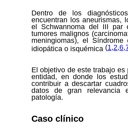
Dentro de los diagnóstico
encuentran los aneurismas, l
el Schwannoma del III par cr
tumores malignos (carcinomat
meningiomas), el Síndrome d
(
1
,
2
,
6
,
idiopática o isquémica
El objetivo de este trabajo es
entidad, en donde los estu
contribuir a descartar cuadro
datos de gran relevancia e
patología.
Caso clínico