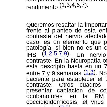
(1,3,4,6,7).
rendimiento
Queremos resaltar la importa
frente al planteo de esta e
contraste del nervio afecta
caso, es un elemento que pe
patología, si bien no es un c
(
1
,
2
,
5
,
7
,
9
).
IHS
Un nervio 
contraste. En la Neuropatía o
esta descripto hasta en un 7
(
1
,
3
)
entre 7 y 9 semanas
. N
paciente para establecer el 
contraste. Otros cuadros
presentar captación de co
oculomotores en la RM so
coccidioidomicosis, el viru