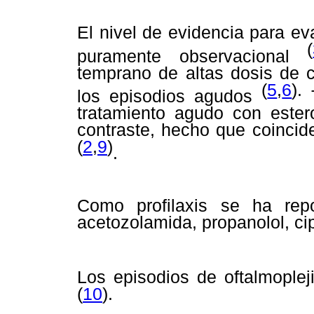
El nivel de evidencia para eva
(
puramente observacional
temprano de altas dosis de c
(
5
,
6
).
los episodios agudos
T
tratamiento agudo con ester
contraste, hecho que coincide
(
2
,
9
)
.
Como profilaxis se ha repor
acetozolamida, propanolol, c
Los episodios de oftalmoplej
(
10
).