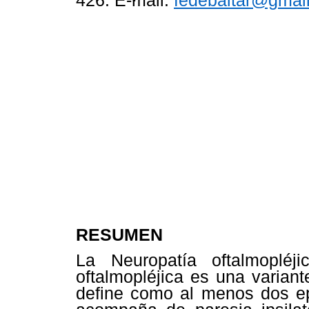
426. E-mail:
fedebaltar@gmai
RESUMEN
La Neuropatía oftalmopléj
oftalmopléjica es una variant
define como al menos dos epi