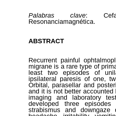
Palabras clave
:
Cef
Resonanciamagnética.
ABSTRACT
Recurrent painful ophtalmop
migrane is a rare type of prim
least two episodes of uni
ipsilateral paresis of one, 
Orbital, parasellar and poste
and it is not better accounted 
imaging and laboratory te
developed three episodes 
strabismus and downgaze d