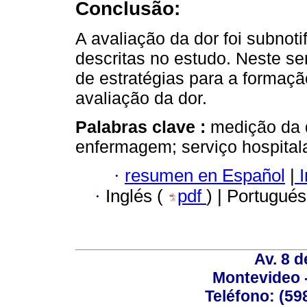
Conclusão:
A avaliação da dor foi subnot
descritas no estudo. Neste sen
de estratégias para a formaçã
avaliação da dor.
Palabras clave :
medição da d
enfermagem; serviço hospital
·
resumen en Español
|
I
·
Inglés (
pdf
) | Portugués
Av. 8 
Montevideo 
Teléfono: (598