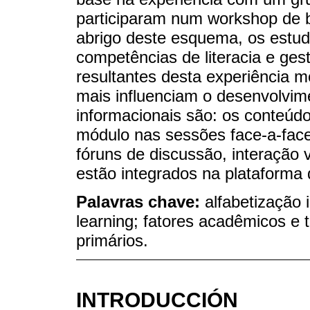
participaram num workshop de b
abrigo deste esquema, os estu
competências de literacia e ges
resultantes desta experiência 
mais influenciam o desenvolvim
informacionais são: os conteúd
módulo nas sessões face-a-face 
fóruns de discussão, interação 
estão integrados na plataforma d
Palavras chave:
alfabetização i
learning; fatores acadêmicos e 
primários.
INTRODUCCIÓN