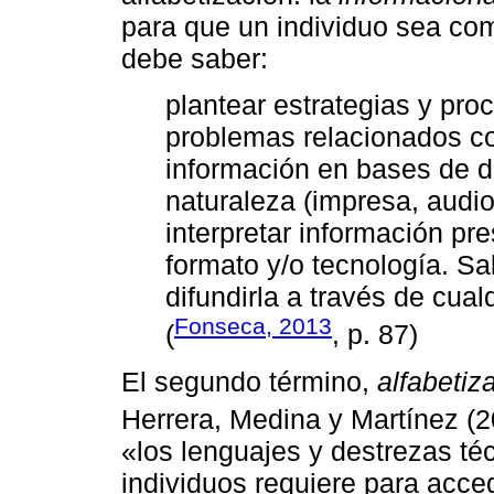
para que un individuo sea com
debe saber:
plantear estrategias y pro
problemas relacionados co
información en bases de d
naturaleza (impresa, audiov
interpretar información pr
formato y/o tecnología. Sa
difundirla a través de cual
Fonseca, 2013
(
, p. 87)
El segundo término,
alfabetiza
Herrera, Medina y Martínez (2
«los lenguajes y destrezas té
individuos requiere para acce