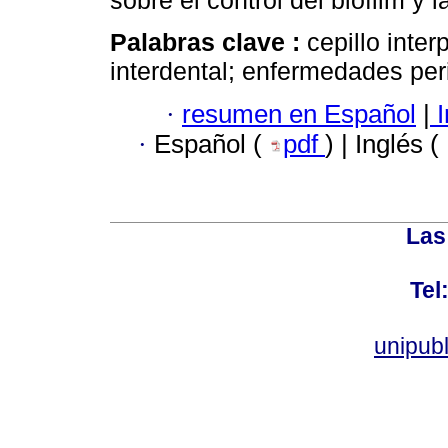
sobre el control del biofilm y l
Palabras clave :
cepillo inter
interdental; enfermedades peri
·
resumen en Español
|
I
·
Español (
pdf
) | Inglés (
Las
Tel
unipub