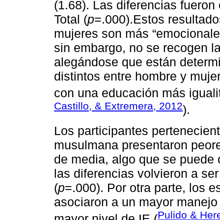
(1.68). Las diferencias fueron
Total (
p
=.000).Estos resultado
mujeres son más “emocionales”
sin embargo, no se recogen l
alegándose que están determi
distintos entre hombre y muje
con una educación más igualit
Castillo, & Extremera, 2012
).
Los participantes pertenecient
musulmana presentaron peores
de media, algo que se puede 
las diferencias volvieron a se
(
p
=.000). Por otra parte, los
asociaron a un mayor manejo 
Pulido & Her
mayor nivel de IE (