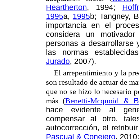
Heartherton
, 1994;
Hof
1995
a,
1995
b;
Tangney,
B
importancia en el proce
considera un motivador
personas a desarrollarse 
las normas establecida
Jurado
, 2007).
El arrepentimiento y la pr
son resultado de actuar de ma
que no se hizo lo necesario p
más (
Benetti-Mcquoid
&
B
hace evidente al gene
compensar al otro, tal
autocorrección, el retribui
Pascual & Conejero
, 2010