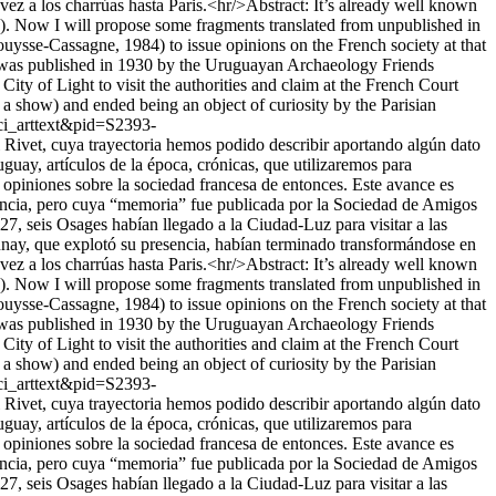
 vez a los charrúas hasta Paris.<hr/>Abstract: It’s already well known
7). Now I will propose some fragments translated from unpublished in
ouysse-Cassagne, 1984) to issue opinions on the French society at that
y” was published in 1930 by the Uruguayan Archaeology Friends
ity of Light to visit the authorities and claim at the French Court
 a show) and ended being an object of curiosity by the Parisian
sci_arttext&pid=S2393-
 Rivet, cuya trayectoria hemos podido describir aportando algún dato
uay, artículos de la época, crónicas, que utilizaremos para
 opiniones sobre la sociedad francesa de entonces. Este avance es
Francia, pero cuya “memoria” fue publicada por la Sociedad de Amigos
7, seis Osages habían llegado a la Ciudad-Luz para visitar a las
launay, que explotó su presencia, habían terminado transformándose en
 vez a los charrúas hasta Paris.<hr/>Abstract: It’s already well known
7). Now I will propose some fragments translated from unpublished in
ouysse-Cassagne, 1984) to issue opinions on the French society at that
y” was published in 1930 by the Uruguayan Archaeology Friends
ity of Light to visit the authorities and claim at the French Court
 a show) and ended being an object of curiosity by the Parisian
sci_arttext&pid=S2393-
 Rivet, cuya trayectoria hemos podido describir aportando algún dato
uay, artículos de la época, crónicas, que utilizaremos para
 opiniones sobre la sociedad francesa de entonces. Este avance es
Francia, pero cuya “memoria” fue publicada por la Sociedad de Amigos
7, seis Osages habían llegado a la Ciudad-Luz para visitar a las