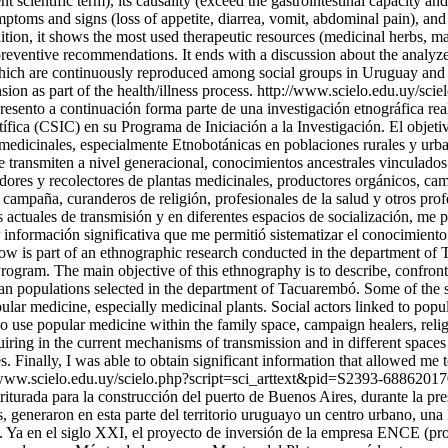
nt scientific term), its causality (exceed the gastrointestinal capacity and
oms and signs (loss of appetite, diarrea, vomit, abdominal pain), and th
addition, it shows the most used therapeutic resources (medicinal herbs, 
preventive recommendations. It ends with a discussion about the analyz
ich are continuously reproduced among social groups in Uruguay and the 
ion as part of the health/illness process.
http://www.scielo.edu.uy/scie
sento a continuación forma parte de una investigación etnográfica re
ica (CSIC) en su Programa de Iniciación a la Investigación. El objetivo 
nomedicinales, especialmente Etnobotánicas en poblaciones rurales y u
se transmiten a nivel generacional, conocimientos ancestrales vinculados
edores y recolectores de plantas medicinales, productores orgánicos, ca
 campaña, curanderos de religión, profesionales de la salud y otros profe
tuales de transmisión y en diferentes espacios de socialización, me per
r información significativa que me permitió sistematizar el conocimiento
w is part of an ethnographic research conducted in the department of 
rogram. The main objective of this ethnography is to describe, confront
an populations selected in the department of Tacuarembó. Some of the spe
ular medicine, especially medicinal plants. Social actors linked to popu
who use popular medicine within the family space, campaign healers, relig
uiring in the current mechanisms of transmission and in different spaces 
es. Finally, I was able to obtain significant information that allowed m
/www.scielo.edu.uy/scielo.php?script=sci_arttext&pid=S2393-6886
 triturada para la construcción del puerto de Buenos Aires, durante la 
neraron en esta parte del territorio uruguayo un centro urbano, una F
l. Ya en el siglo XXI, el proyecto de inversión de la empresa ENCE (pro