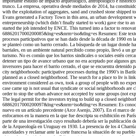
importante estudio de impacto arqueológico, antropológico e históric
trunco. La empresa, operativa desde mediados de 2014, ha constituido
with the exploitation of aggregates, sand and crushed stone shipped
Evans generated a Factory Town in this area, an urban development wi
entrepreneurship (which didn’t finally started to work) gave rise to 
started the job intended by ENCE. This turned into a factor to renovate
68862017000200085&lng=es&nrm=iso&tlng=es
Resumen: Este texto
procesos participativos que se han dado desde la década de 1990 en la 
se planteó como un barrio cerrado. La búsqueda de un lugar donde habit
barriales, en un ambiente natural percibido como propio, llevó a un gr
turismo. No es común que los barrios sindicales o sociales estén cerca
detener un tipo de avance urbano que no era aceptado por algunos gru
inversores para hacer el barrio cerrado, el que se encuentra detenido
city neighborhoods: participative processes during the 1990’s in Baril
planned as a closed neighborhood. The search for a place to liv is linke
environment considered as own, took a group of people with no expertise
case came up is not usual that syndicate or social neighborhoods are c
order to stop the urban advance not accepted by some groups (not exper
The legal permit for the investors trying to build up a closed neighbo
68862017000200097&lng=es&nrm=iso&tlng=es
Resumen: Es conocid
nuevo en un artículo precedente (Arce Asenjo, 2007). En el marco de e
enfocarnos en la manera en la que fue descripta su exhibición en Parí
parte de una investigación cuyo resultado debería ser la publicación 
de la Arqueología en Uruguay en 1930. La presencia de los 4 Charrúas 
autoridades y reclamar ante la corte francesa la situación de su pueb