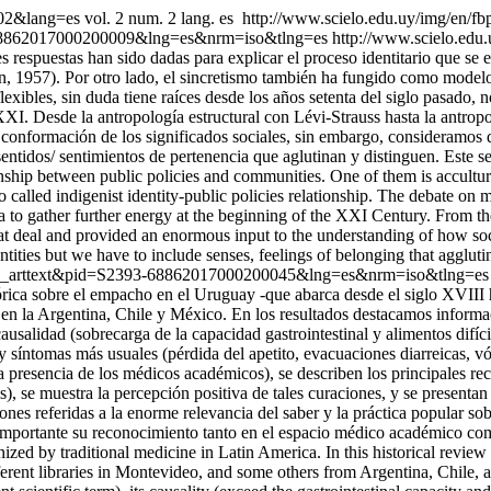
002&lang=es
vol. 2 num. 2 lang. es
http://www.scielo.edu.uy/img/en/fb
93-68862017000200009&lng=es&nrm=iso&tlng=es
http://www.scielo.edu.
 respuestas han sido dadas para explicar el proceso identitario que se e
rán, 1957). Por otro lado, el sincretismo también ha fungido como model
exibles, sin duda tiene raíces desde los años setenta del siglo pasado, 
XXI. Desde la antropología estructural con Lévi-Strauss hasta la antropo
nformación de los significados sociales, sin embargo, consideramos qu
 sentidos/ sentimientos de pertenencia que aglutinan y distinguen. Este s
onship between public policies and communities. One of them is accultur
called indigenist identity-public policies relationship. The debate on mo
 area to gather further energy at the beginning of the XXI Century. From 
eat deal and provided an enormous input to the understanding of how soc
ntities but we have to include senses, feelings of belonging that agglutin
t=sci_arttext&pid=S2393-68862017000200045&lng=es&nrm=iso&tlng=e
órica sobre el empacho en el Uruguay -que abarca desde el siglo XVIII h
en la Argentina, Chile y México. En los resultados destacamos informac
causalidad (sobrecarga de la capacidad gastrointestinal y alimentos difíci
y síntomas más usuales (pérdida del apetito, evacuaciones diarreicas, vóm
 presencia de los médicos académicos), se describen los principales rec
, se muestra la percepción positiva de tales curaciones, y se presentan 
ones referidas a la enorme relevancia del saber y la práctica popular s
 importante su reconocimiento tanto en el espacio médico académico co
 by traditional medicine in Latin America. In this historical revie
erent libraries in Montevideo, and some others from Argentina, Chile, a