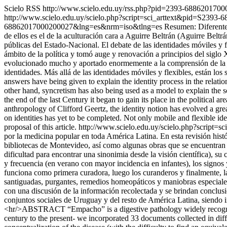
Scielo RSS
http://www.scielo.edu.uy/rss.php?pid=2393-688620170
http://www.scielo.edu.uy/scielo.php?script=sci_arttext&pid=S23
68862017000200027&lng=es&nrm=iso&tlng=es
Resumen: Diferentes
de ellos es el de la aculturación cara a Aguirre Beltrán (Aguirre Belt
públicas del Estado-Nacional. El debate de las identidades móviles y fl
ámbito de la política y tomó auge y renovación a principios del siglo 
evolucionado mucho y aportado enormemente a la comprensión de la co
identidades. Más allá de las identidades móviles y flexibles, están los
answers have being given to explain the identity process in the relati
other hand, syncretism has also being used as a model to explain the so 
the end of the last Century it began to gain its place in the political
anthropology of Clifford Geertz, the identity notion has evolved a gr
on identities has yet to be completed. Not only mobile and flexible ide
proposal of this article.
http://www.scielo.edu.uy/scielo.php?scrip
por la medicina popular en toda América Latina. En esta revisión hist
bibliotecas de Montevideo, así como algunas obras que se encuentran 
dificultad para encontrar una sinonimia desde la visión científica), su 
y frecuencia (en verano con mayor incidencia en infantes), los signos 
funciona como primera curadora, luego los curanderos y finalmente, la
santiguadas, purgantes, remedios homeopáticos y maniobras especiales)
con una discusión de la información recolectada y se brindan conclusi
conjuntos sociales de Uruguay y del resto de América Latina, siendo
<hr/>ABSTRACT “Empacho” is a digestive pathology widely recognized
century to the present- we incorporated 33 documents collected in diff