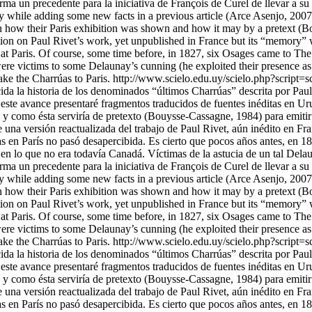
rma un precedente para la iniciativa de François de Curel de llevar a su
ory while adding some new facts in a previous article (Arce Asenjo, 200
 on how their Paris exhibition was shown and how it may by a pretext (B
edition on Paul Rivet’s work, yet unpublished in France but its “memor
t Paris. Of course, some time before, in 1827, six Osages came to The C
ere victims to some Delaunay’s cunning (he exploited their presence as
ake the Charrúas to Paris.
http://www.scielo.edu.uy/scielo.php?script=
a la historia de los denominados “últimos Charrúas” descrita por Paul
ste avance presentaré fragmentos traducidos de fuentes inéditas en Urug
s y como ésta serviría de pretexto (Bouysse-Cassagne, 1984) para emitir
de una versión reactualizada del trabajo de Paul Rivet, aún inédito en 
en París no pasó desapercibida. Es cierto que pocos años antes, en 182
lo en lo que no era todavía Canadá. Víctimas de la astucia de un tal De
rma un precedente para la iniciativa de François de Curel de llevar a su
ory while adding some new facts in a previous article (Arce Asenjo, 200
 on how their Paris exhibition was shown and how it may by a pretext (B
edition on Paul Rivet’s work, yet unpublished in France but its “memor
t Paris. Of course, some time before, in 1827, six Osages came to The C
ere victims to some Delaunay’s cunning (he exploited their presence as
ake the Charrúas to Paris.
http://www.scielo.edu.uy/scielo.php?script=
a la historia de los denominados “últimos Charrúas” descrita por Paul
ste avance presentaré fragmentos traducidos de fuentes inéditas en Urug
s y como ésta serviría de pretexto (Bouysse-Cassagne, 1984) para emitir
de una versión reactualizada del trabajo de Paul Rivet, aún inédito en 
en París no pasó desapercibida. Es cierto que pocos años antes, en 182