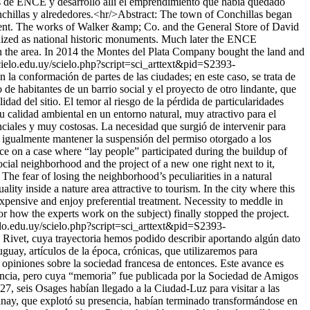
nos de ENCE y desarrolló allí el emprendimiento que había quedado
nchillas y alrededores.<hr/>Abstract: The town of Conchillas began
ident. The works of Walker &amp; Co. and the General Store of David
ognized as national historic monuments. Much later the ENCE
 on the area. In 2014 the Montes del Plata Company bought the land and
ielo.edu.uy/scielo.php?script=sci_arttext&pid=S2393-
 la conformación de partes de las ciudades; en este caso, se trata de
de habitantes de un barrio social y el proyecto de otro lindante, que
ad del sitio. El temor al riesgo de la pérdida de particularidades
u calidad ambiental en un entorno natural, muy atractivo para el
nciales y muy costosas. La necesidad que surgió de intervenir para
ó igualmente mantener la suspensión del permiso otorgado a los
ce on a case where “lay people” participated during the buildup of
cial neighborhood and the project of a new one right next to it,
. The fear of losing the neighborhood’s peculiarities in a natural
ity inside a nature area attractive to tourism. In the city where this
expensive and enjoy preferential treatment. Necessity to meddle in
r how the experts work on the subject) finally stopped the project.
lo.edu.uy/scielo.php?script=sci_arttext&pid=S2393-
 Rivet, cuya trayectoria hemos podido describir aportando algún dato
uay, artículos de la época, crónicas, que utilizaremos para
 opiniones sobre la sociedad francesa de entonces. Este avance es
Francia, pero cuya “memoria” fue publicada por la Sociedad de Amigos
7, seis Osages habían llegado a la Ciudad-Luz para visitar a las
launay, que explotó su presencia, habían terminado transformándose en