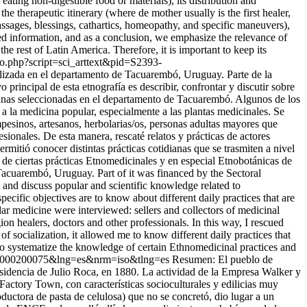
 eating non-digestible food or materials), its distribution and
e therapeutic itinerary (where de mother usually is the first healer,
massages, blessings, cathartics, homeopathy, and specific maneuvers),
ed information, and as a conclusion, we emphasize the relevance of
rest of Latin America. Therefore, it is important to keep its
lo.php?script=sci_arttext&pid=S2393-
alizada en el departamento de Tacuarembó, Uruguay. Parte de la
principal de esta etnografía es describir, confrontar y discutir sobre
rbanas seleccionadas en el departamento de Tacuarembó. Algunos de los
 a la medicina popular, especialmente a las plantas medicinales. Se
mpesinos, artesanos, herbolarias/os, personas adultas mayores que
sionales. De esta manera, rescaté relatos y prácticas de actores
mitió conocer distintas prácticas cotidianas que se trasmiten a nivel
 de ciertas prácticas Etnomedicinales y en especial Etnobotánicas de
Tacuarembó, Uruguay. Part of it was financed by the Sectoral
 and discuss popular and scientific knowledge related to
cific objectives are to know about different daily practices that are
lar medicine were interviewed: sellers and collectors of medicinal
ion healers, doctors and other professionals. In this way, I rescued
of socialization, it allowed me to know different daily practices that
e to systematize the knowledge of certain Ethnomedicinal practices and
2017000200075&lng=es&nrm=iso&tlng=es
Resumen: El pueblo de
presidencia de Julio Roca, en 1880. La actividad de la Empresa Walker y
actory Town, con características socioculturales y edilicias muy
ductora de pasta de celulosa) que no se concretó, dio lugar a un