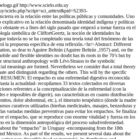
pelogp.gif
http://www.scielo.edu.uy
uy/scielo.php?script=sci_arttext&pid=S2393-
ncierra en la relación entre las políticas públicas y comunidades. Uno
o explicativo en la relación denominada identidad indígena y políticas
no obstante es a fines del siglo pasado que empezó a tomar fuerza en el
logía simbólica de CliffortGeertz, la noción de identidades ha
e todavía no se ha completado una teoría total del fenómeno de las
erá la propuesta específica de esta reflexión.<hr/>Abstract: Different
ation, so dear to Aguirre Beltrán (Aguirre Beltrán ,1957) and, on the
bile and flexible identities no doubt has its roots in the 70’s but by
the structural anthropology with Lévi-Strauss to the symbolic
ial meanings are formed. Nevertheless we consider that a total theory
ate and distinguish regarding the others. This will by the specific
s
RESUMEN: El empacho es una enfermedad digestiva reconocida
asta la actualidad- recopilamos 33 textos colectados en diversas
iones referentes a la conceptualización de la enfermedad (con la
les e imposibles de digerir), sus características en cuanto distribución
itos, dolor abdominal, etc.), el itinerario terapéutico (donde la madre
ursos curativos utilizados (hierbas medicinales, masajes, benzeduras y
las variadas medidas preventivas para evitar los empachos. Se finaliza
obre el empacho, que se reproduce con enorme vitalidad y fuerza en los
mo en la dimensión antropológica del proceso salud/enfermedad.
w about the “empacho” in Uruguay -encompassing from the 18th
nd Mexico. As part of the results, we present several data about the