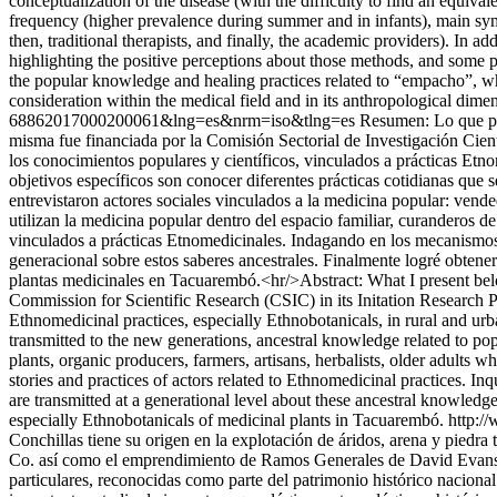
conceptualization of the disease (with the difficulty to find an equivale
frequency (higher prevalence during summer and in infants), main sympt
then, traditional therapists, and finally, the academic providers). In 
highlighting the positive perceptions about those methods, and some 
the popular knowledge and healing practices related to “empacho”, wh
consideration within the medical field and in its anthropological dimens
68862017000200061&lng=es&nrm=iso&tlng=es
Resumen: Lo que pre
misma fue financiada por la Comisión Sectorial de Investigación Científ
los conocimientos populares y científicos, vinculados a prácticas Et
objetivos específicos son conocer diferentes prácticas cotidianas que 
entrevistaron actores sociales vinculados a la medicina popular: vend
utilizan la medicina popular dentro del espacio familiar, curanderos de
vinculados a prácticas Etnomedicinales. Indagando en los mecanismos ac
generacional sobre estos saberes ancestrales. Finalmente logré obtene
plantas medicinales en Tacuarembó.<hr/>Abstract: What I present belo
Commission for Scientific Research (CSIC) in its Initation Research P
Ethnomedicinal practices, especially Ethnobotanicals, in rural and urb
transmitted to the new generations, ancestral knowledge related to pop
plants, organic producers, farmers, artisans, herbalists, older adults 
stories and practices of actors related to Ethnomedicinal practices. Inq
are transmitted at a generational level about these ancestral knowledg
especially Ethnobotanicals of medicinal plants in Tacuarembó.
http:/
Conchillas tiene su origen en la explotación de áridos, arena y piedra
Co. así como el emprendimiento de Ramos Generales de David Evans, ge
particulares, reconocidas como parte del patrimonio histórico naciona