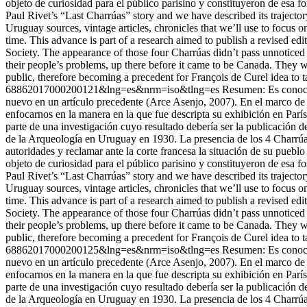
objeto de curiosidad para el público parisino y constituyeron de esa fo
Paul Rivet’s “Last Charrúas” story and we have described its traject
Uruguay sources, vintage articles, chronicles that we’ll use to focus
time. This advance is part of a research aimed to publish a revised 
Society. The appearance of those four Charrúas didn’t pass unnoticed a
their people’s problems, up there before it came to be Canada. They w
public, therefore becoming a precedent for François de Curel idea to t
68862017000200121&lng=es&nrm=iso&tlng=es
Resumen: Es conocid
nuevo en un artículo precedente (Arce Asenjo, 2007). En el marco de e
enfocarnos en la manera en la que fue descripta su exhibición en Parí
parte de una investigación cuyo resultado debería ser la publicación 
de la Arqueología en Uruguay en 1930. La presencia de los 4 Charrúas 
autoridades y reclamar ante la corte francesa la situación de su pueb
objeto de curiosidad para el público parisino y constituyeron de esa fo
Paul Rivet’s “Last Charrúas” story and we have described its traject
Uruguay sources, vintage articles, chronicles that we’ll use to focus
time. This advance is part of a research aimed to publish a revised 
Society. The appearance of those four Charrúas didn’t pass unnoticed a
their people’s problems, up there before it came to be Canada. They w
public, therefore becoming a precedent for François de Curel idea to t
68862017000200125&lng=es&nrm=iso&tlng=es
Resumen: Es conocid
nuevo en un artículo precedente (Arce Asenjo, 2007). En el marco de e
enfocarnos en la manera en la que fue descripta su exhibición en Parí
parte de una investigación cuyo resultado debería ser la publicación 
de la Arqueología en Uruguay en 1930. La presencia de los 4 Charrúas 