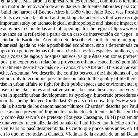
o en la zona. Más tarde la empresa Montes del Plata, compró los terre
 un motor de renovación de actividades y de fuentes laborales para Co
 to build the harbor of Buenos Aires in 1880 when Julio Roca was Pres
th its own social, cultural and building characteristics that were rec
an important study on archaeological, anthropologic and historic impact
 activities in Conchillas and job openings for the region.
http://www.sc
 avanza en la reflexión a partir de un caso de intervención de “legos” en
ciudad de Bariloche, Argentina. Se describe el conflicto entre un grupo 
ar está ligada no solo a posibilidad económica, sino a determinada calid
upo no experto en temas urbanos a luchar por los espacios públicos, y s
nos a costas de lagos y bosques nativos, ya que éstas son zonas prefere
pos, (no expertos en relación a proyectos urbanos específicos) permiti
 parcialmente desde hace más de 35 años.<hr/>Abstract: This is an advan
oche, Argentina. We describe the conflict between the inhabitants of a so
d not only to economic possibilities but also to the quality of life there
 in urban affairs to fight for their public spaces and environmental qual
lose to the lake shores and native woods, because these areas are very 
ts in specific urban development, its typology, burocratic procedures o
rhood has being delayed for the last 35 years up to now.
http://www.scie
a la historia de los denominados “últimos Charrúas” descrita por Paul
ste avance presentaré fragmentos traducidos de fuentes inéditas en Urug
s y como ésta serviría de pretexto (Bouysse-Cassagne, 1984) para emitir
de una versión reactualizada del trabajo de Paul Rivet, aún inédito en 
en París no pasó desapercibida. Es cierto que pocos años antes, en 182
lo en lo que no era todavía Canadá. Víctimas de la astucia de un tal De