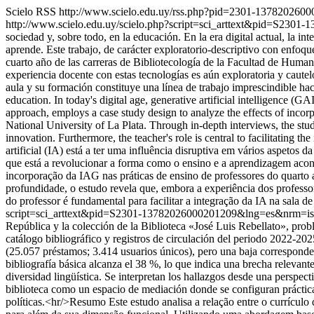
Scielo RSS
http://www.scielo.edu.uy/rss.php?pid=2301-137820260
http://www.scielo.edu.uy/scielo.php?script=sci_arttext&pid=S23
sociedad y, sobre todo, en la educación. En la era digital actual, la 
aprende. Este trabajo, de carácter exploratorio-descriptivo con enfoqu
cuarto año de las carreras de Bibliotecología de la Facultad de Humani
experiencia docente con estas tecnologías es aún exploratoria y cautel
aula y su formación constituye una línea de trabajo imprescindible hacia
education. In today's digital age, generative artificial intelligence (
approach, employs a case study design to analyze the effects of incor
National University of La Plata. Through in-depth interviews, the study
innovation. Furthermore, the teacher's role is central to facilitating the
artificial (IA) está a ter uma influência disruptiva em vários aspetos
que está a revolucionar a forma como o ensino e a aprendizagem acont
incorporação da IAG nas práticas de ensino de professores do quart
profundidade, o estudo revela que, embora a experiência dos professor
do professor é fundamental para facilitar a integração da IA ​​na sala d
script=sci_arttext&pid=S2301-13782026000201209&lng=es&nrm=i
República y la colección de la Biblioteca «José Luis Rebellato», pro
catálogo bibliográfico y registros de circulación del periodo 2022-2025
(25.057 préstamos; 3.414 usuarios únicos), pero una baja correspondenc
bibliografía básica alcanza el 38 %, lo que indica una brecha relevant
diversidad lingüística. Se interpretan los hallazgos desde una perspec
biblioteca como un espacio de mediación donde se configuran prácticas
políticas.<hr/>Resumo Este estudo analisa a relação entre o currícul