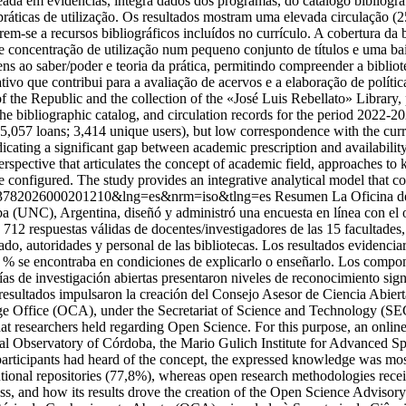
da em evidências, integra dados dos programas, do catálogo bibliográf
s práticas de utilização. Os resultados mostram uma elevada circulação 
-se a recursos bibliográficos incluídos no currículo. A cobertura da b
 concentração de utilização num pequeno conjunto de títulos e uma baixa
ns ao saber/poder e teoria da prática, permitindo compreender a bibli
tivo que contribui para a avaliação de acervos e a elaboração de políti
f the Republic and the collection of the «José Luis Rebellato» Library,
he bibliographic catalog, and circulation records for the period 2022-
25,057 loans; 3,414 unique users), but low correspondence with the curr
cating a significant gap between academic prescription and availability.
 perspective that articulates the concept of academic field, approaches t
e configured. The study provides an integrative analytical model that con
01-13782026000201210&lng=es&nrm=iso&tlng=es
Resumen La Oficina de
(UNC), Argentina, diseñó y administró una encuesta en línea con el ob
 712 respuestas válidas de docentes/investigadores de las 15 facultades
o, autoridades y personal de las bibliotecas. Los resultados evidenciar
6 % se encontraba en condiciones de explicarlo o enseñarlo. Los compon
ías de investigación abiertas presentaron niveles de reconocimiento sign
 resultados impulsaron la creación del Consejo Asesor de Ciencia Abier
dge Office (OCA), under the Secretariat of Science and Technology (S
hat researchers held regarding Open Science. For this purpose, an onli
cal Observatory of Córdoba, the Mario Gulich Institute for Advanced Spac
 participants had heard of the concept, the expressed knowledge was most
onal repositories (77,8%), whereas open research methodologies received
ess, and how its results drove the creation of the Open Science Advisor