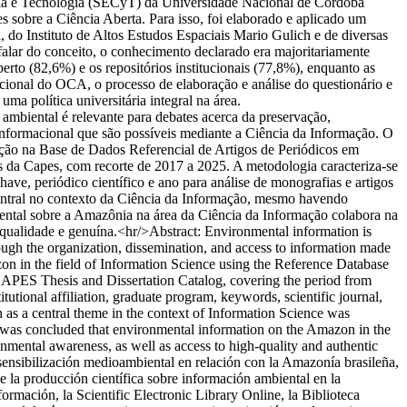
cia e Tecnologia (SECyT) da Universidade Nacional de Córdoba
 sobre a Ciência Aberta. Para isso, foi elaborado e aplicado um
 do Instituto de Altos Estudos Espaciais Mario Gulich e de diversas
falar do conceito, o conhecimento declarado era majoritariamente
rto (82,6%) e os repositórios institucionais (77,8%), enquanto as
ucional do OCA, o processo de elaboração e análise do questionário e
 política universitária integral na área.
mbiental é relevante para debates acerca da preservação,
informacional que são possíveis mediante a Ciência da Informação. O
ação na Base de Dados Referencial de Artigos de Periódicos em
es da Capes, com recorte de 2017 a 2025. A metodologia caracteriza-se
have, periódico científico e ano para análise de monografias e artigos
 central no contexto da Ciência da Informação, mesmo havendo
iental sobre a Amazônia na área da Ciência da Informação colabora na
qualidade e genuína.<hr/>Abstract: Environmental information is
ugh the organization, dissemination, and access to information made
zon in the field of Information Science using the Reference Database
e CAPES Thesis and Dissertation Catalog, covering the period from
tutional affiliation, graduate program, keywords, scientific journal,
n as a central theme in the context of Information Science was
 It was concluded that environmental information on the Amazon in the
onmental awareness, as well as access to high-quality and authentic
sensibilización medioambiental en relación con la Amazonía brasileña,
 de la producción científica sobre información ambiental en la
ormación, la Scientific Electronic Library Online, la Biblioteca