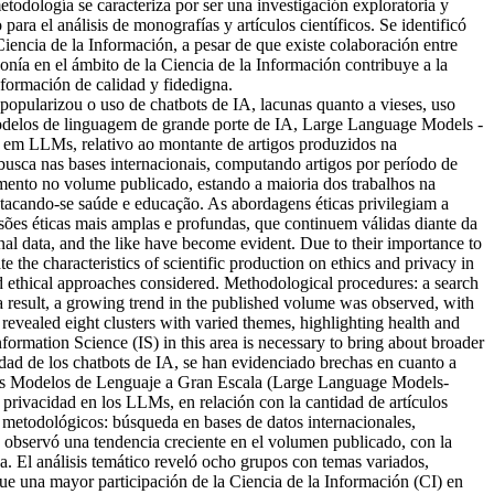
todología se caracteriza por ser una investigación exploratoria y
para el análisis de monografías y artículos científicos. Se identificó
iencia de la Información, a pesar de que existe colaboración entre
onía en el ámbito de la Ciencia de la Información contribuye a la
nformación de calidad y fidedigna.
pularizou o uso de chatbots de IA, lacunas quanto a vieses, uso
 modelos de linguagem de grande porte de IA, Large Language Models -
ade em LLMs, relativo ao montante de artigos produzidos na
busca nas bases internacionais, computando artigos por período de
imento no volume publicado, estando a maioria dos trabalhos na
stacando-se saúde e educação. As abordagens éticas privilegiam a
sões éticas mais amplas e profundas, que continuem válidas diante da
al data, and the like have become evident. Due to their importance to
 the characteristics of scientific production on ethics and privacy in
d ethical approaches considered. Methodological procedures: a search
s a result, a growing trend in the published volume was observed, with
evealed eight clusters with varied themes, highlighting health and
formation Science (IS) in this area is necessary to bring about broader
idad de los chatbots de IA, se han evidenciado brechas en cuanto a
, los Modelos de Lenguaje a Gran Escala (Large Language Models-
 y privacidad en los LLMs, en relación con la cantidad de artículos
 metodológicos: búsqueda en bases de datos internacionales,
e observó una tendencia creciente en el volumen publicado, con la
a. El análisis temático reveló ocho grupos con temas variados,
ue una mayor participación de la Ciencia de la Información (CI) en