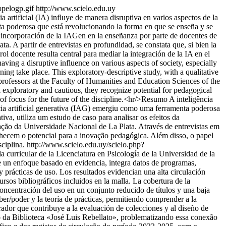
bpelogp.gif
http://www.scielo.edu.uy
 artificial (IA) influye de manera disruptiva en varios aspectos de la
enta poderosa que está revolucionando la forma en que se enseña y se
 la incorporación de la IAGen en la enseñanza por parte de docentes de
. A partir de entrevistas en profundidad, se constata que, si bien la
l docente resulta central para mediar la integración de la IA en el
having a disruptive influence on various aspects of society, especially
ning take place. This exploratory-descriptive study, with a qualitative
 professors at the Faculty of Humanities and Education Sciences of the
ll exploratory and cautious, they recognize potential for pedagogical
a of ​​focus for the future of the discipline.<hr/>Resumo A inteligência
gência artificial generativa (IAG) emergiu como uma ferramenta poderosa
a, utiliza um estudo de caso para analisar os efeitos da
ção da Universidade Nacional de La Plata. Através de entrevistas em
onhecem o potencial para a inovação pedagógica. Além disso, o papel
sciplina.
http://www.scielo.edu.uy/scielo.php?
a curricular de la Licenciatura en Psicología de la Universidad de la
e un enfoque basado en evidencia, integra datos de programas,
y prácticas de uso. Los resultados evidencian una alta circulación
rsos bibliográficos incluidos en la malla. La cobertura de la
concentración del uso en un conjunto reducido de títulos y una baja
ber/poder y la teoría de prácticas, permitiendo comprender a la
rador que contribuye a la evaluación de colecciones y al diseño de
o da Biblioteca «José Luis Rebellato», problematizando essa conexão