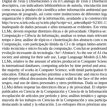
Digital de Tesis y Disertaciones y en el Catálogo de Tesis y Disertac
descriptiva, con indicadores bibliométricos de autoría, vinculación inst
como escasa la producción científica sobre información ambiental que 
programas de posgrado, así como entre instituciones de diferentes lug
organización y difusión de la información, ayudando a la construcción
http://www.scielo.edu.uy/scielo.php?script=sci_arttext&pid=S23
inadequado de dados pessoais e afins tornaram-se evidentes. Em virt
LLMs, devem respeitar diretrizes éticas e de privacidade. Objetiva-se:
Computação e Ciência da Informação, analisar os temas mais relevant
tempo e área; análise de tópicos e clusterização dos abstracts com o
Computação, com participação tímida da CI e de artigos latino-americ
visão tecnicista e micro-focada da computação. Conclui-se ponderando
evolução incessante da tecnologia.<hr/>Abstract: As the use of AI cha
society and aiming for their safe use, Large Language Models (LLMs) mu
LLMs, relative to the amount of articles produced in Computer Scienc
in international databases, computing articles by time period and area
the majority of works in Computer Science, with timid participation f
education. Ethical approaches prioritize a technocratic and micro-focu
and deeper ethical discussions that remain valid in the face of the r
sesgos, mal uso de datos personales y otros problemas. Dada su impo
LLMs) deben respetar las directrices éticas y de privacidad. El objetivo
publicados en Ciencia de la Computación y Ciencia de la Información,
recopilación de artículos por período y área; análisis temático y ag
mayoría de los trabajos en Ciencias de la Computación y una participa
destacando la salud y la educación. Los enfoques éticos priorizan un