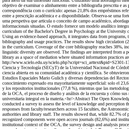
para além da sua dimensão funcional. Utilizando uma abordagem basea
objetivo de examinar o alinhamento entre a bibliografia prescrita e a
correspondência com o currículo: apenas 21,8% dos empréstimos referem
entre a prescrição académica e a disponibilidade. Observa-se uma forte
uma perspetiva que articula o conceito de campo académico, abordage
informacionais situadas. O estudo fornece um modelo analítico integra
curriculum of the Bachelor's Degree in Psychology at the University o
Using an evidence-based approach, it integrates data from programs, t
bibliography and usage practices. The results show high circulation (
in the curriculum. Coverage of the core bibliography reaches 38%, indi
linguistic diversity are observed. The findings are interpreted from a
library as a space of mediation where situated information practices ar
http://www.scielo.edu.uy/scielo.php?script=sci_arttext&pid=S23
Ciencia y Tecnología (SECyT) de la Universidad Nacional de Córdoba 
ciencia abierta en su comunidad académica y científica. Se obtuvieron
Estudios Espaciales Mario Gulich y diversas dependencias del Rectorad
conocimiento expresado era mayoritariamente superficial: solo el 23,
y los repositorios institucionales (77,8 %), mientras que las metodolog
de la OCA, el proceso de diseño y análisis de la encuesta y cómo sus
universitaria integral en la materia.<hr/>Abstract The Open Knowle
conducted a survey to assess the level of knowledge and perception t
responses from faculty/researchers across 15 faculties, the Astronomi
authorities and library staff. The results showed that, while 82.7% of
recognized components were open access journals (82,6%) and instituti
institutional context of the OCA, the survey design and analysis proc