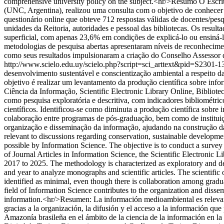
comprehensive university policy on the subject.<hr/>Resumo O Escr
(UNC, Argentina), realizou uma consulta com o objetivo de conhecer 
questionário online que obteve 712 respostas válidas de docentes/pes
unidades da Reitoria, autoridades e pessoal das bibliotecas. Os resu
superficial, com apenas 23,6% em condições de explicá-lo ou ensiná-l
metodologias de pesquisa abertas apresentaram níveis de reconhecimen
como seus resultados impulsionaram a criação do Conselho Assessor d
http://www.scielo.edu.uy/scielo.php?script=sci_arttext&pid=S23
desenvolvimento sustentável e conscientização ambiental a respeito 
objetivo é realizar um levantamento da produção científica sobre in
Ciência da Informação, Scientific Electronic Library Online, Bibliote
como pesquisa exploratória e descritiva, com indicadores bibliométrico
científicos. Identificou-se como diminuta a produção científica sobr
colaboração entre programas de pós-graduação, bem como de instituiçõ
organização e disseminação da informação, ajudando na construção da
relevant to discussions regarding conservation, sustainable developm
possible by Information Science. The objective is to conduct a survey
of Journal Articles in Information Science, the Scientific Electronic
2017 to 2025. The methodology is characterized as exploratory and descr
and year to analyze monographs and scientific articles. The scientifi
identified as minimal, even though there is collaboration among gradua
field of Information Science contributes to the organization and disse
information.<hr/>Resumen: La información medioambiental es relevante
gracias a la organización, la difusión y el acceso a la información que
Amazonía brasileña en el ámbito de la ciencia de la información en la 