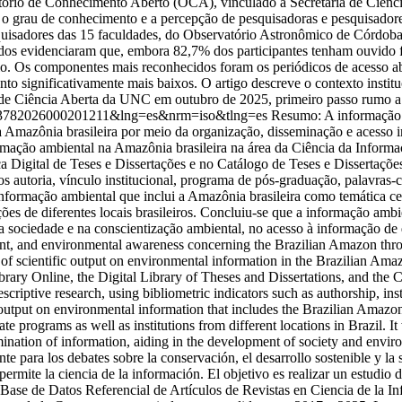
itório de Conhecimento Aberto (OCA), vinculado à Secretaria de Ciên
o grau de conhecimento e a percepção de pesquisadoras e pesquisadores
quisadores das 15 faculdades, do Observatório Astronômico de Córdoba,
ltados evidenciaram que, embora 82,7% dos participantes tenham ouvido 
o. Os componentes mais reconhecidos foram os periódicos de acesso abe
to significativamente mais baixos. O artigo descreve o contexto instit
e Ciência Aberta da UNC em outubro de 2025, primeiro passo rumo a uma
01-13782026000201211&lng=es&nrm=iso&tlng=es
Resumo: A informação a
da Amazônia brasileira por meio da organização, disseminação e acesso 
formação ambiental na Amazônia brasileira na área da Ciência da Inform
ca Digital de Teses e Dissertações e no Catálogo de Teses e Dissertaçõ
s autoria, vínculo institucional, programa de pós-graduação, palavras-c
e informação ambiental que inclui a Amazônia brasileira como temática
es de diferentes locais brasileiros. Concluiu-se que a informação amb
 sociedade e na conscientização ambiental, no acesso à informação de 
ent, and environmental awareness concerning the Brazilian Amazon thro
 of scientific output on environmental information in the Brazilian Ama
 Library Online, the Digital Library of Theses and Dissertations, and th
iptive research, using bibliometric indicators such as authorship, insti
c output on environmental information that includes the Brazilian Amazo
te programs as well as institutions from different locations in Brazil.
mination of information, aiding in the development of society and envir
 para los debates sobre la conservación, el desarrollo sostenible y la 
 permite la ciencia de la información. El objetivo es realizar un estudio
Base de Datos Referencial de Artículos de Revistas en Ciencia de la Inf