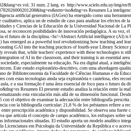
002&lang=es
vol. 31 num. 2 lang. es
http://www.scielo.edu.uy/img/en/f
01-13782026000201208&lng=es&nrm=iso&tlng=es
Resumen La inteligencia
inteligencia artificial generativa (IAGen) ha emergido como una herrami
e cualitativo, aplica un de estudio de caso para analizar los efectos de
dades y Ciencias de la Educación de la Universidad Nacional de La Plata
osa, se reconocen posibilidades de innovación pedagógica. A su vez, el ro
 el futuro de la disciplina.<hr/>Abstract Artificial intelligence (AI) is 
GAI) has emerged as a powerful tool revolutionizing how teaching and lear
porating GAI into the teaching practices of fourth-year Library Science
 reveals that, while teachers' experience with these technologies is sti
 integration of AI in the classroom, and their training is an essential are
 da sociedade, especialmente na educação. Na era digital atual, a inteli
ecem. Este estudo exploratório-descritivo, com uma abordagem qualitativ
o ano de Biblioteconomia da Faculdade de Ciências Humanas e da Educa
es com estas tecnologias ainda seja exploratória e cautelosa, eles rec
e aula, e a sua formação é uma área essencial de foco para o futuro da di
so&tlng=es
Resumen El presente estudio analiza la relación entre la mall
blematizando esta vinculación más allá de su dimensión funcional. Desd
 con el objetivo de examinar la adecuación entre bibliografía prescrita 
ia con la bibliografía curricular: 21,8 % de los préstamos refiere a recu
e entre prescripción académica y disponibilidad. Se observa una fuerte 
tiva que articula el concepto de campo académico, los enfoques sobre sa
 informacionales situadas. El estudio aporta un modelo analítico integ
o da Licenciatura em Psicologia da Universidade da República e o acerv