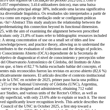
ico e dos registos de circulação do período 2022-2025, com o
(25.057 empréstimos; 3.414 utilizadores únicos), mas uma baixa
ibliografia principal atinge 38%, indicando uma lacuna significativa
 diversidade linguística. Os resultados são interpretados a partir de
oteca como um espaço de mediação onde se configuram práticas
cas.<hr/>Abstract This study analyzes the relationship between the
 problematizing this connection beyond its functional dimension.
2025, with the aim of examining the alignment between prescribed
iculum: only 21,8% of loans refer to bibliographic resources included
 A strong concentration of use on a small set of titles and low
o knowledge/power, and practice theory, allowing us to understand the
tributes to the evaluation of collections and the design of policies.
 Conocimiento Abierto (OCA) dependiente de la Secretaría de
jetivo de diagnosticar el nivel de conocimiento y percepción sobre
, del Observatorio Astronómico de Córdoba, del Instituto de Altos
on que, si bien el 82,7 % había escuchado hablar del concepto, el
entes más reconocidos fueron las revistas en acceso abierto (82,6 %)
ificativamente menores. El artículo describe el contexto institucional
ta de la UNC en octubre de 2025, primer paso hacia una política
ECyT) of the National University of Córdoba (UNC), Argentina,
ne survey was designed and administered, obtaining 712 valid
e Studies, and various units of the Rector's Office, as well as
ly superficial, with only 23.6% able to explain or teach it. The most
 significantly lower recognition levels. This article describes the
y Council of the UNC in October 2025, a first step toward a