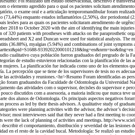
hr/>Resumo: Foi realizado um estudo observacional, descritivo e transve
 com o elemento agredido para o qual os pacientes solicitam atendiment
ogatório, o exame oral e a articulação temporomandibular foram realiz
tado (73,44%) enquanto estados inflamatórios (2,50%), dor periodontal (
ais lesões para as quais os pacientes solicitaram atendimento de urgênc
mber 2018 to October 2020 with the aim of identifying the main injuries 
on of 320 patients with prostheses with attacks on the paraprosthetic or
spreadsheet and X2 and Duncan were used for statistical analysis. The
matitis (36.88%), myalgias (5.94%) and combinations of joint symptoms 
=sci_arttext&pid=S1688-93392022000101218&lng=en&nrm=iso&tlng=en
Estudio cualitativo cuya población fueron graduados del pregrado de la
tegorías de estudio estuvieron relacionadas con la planificación de las a
on mujeres. La planificación fue indicada como uno de los elementos que
a. La percepción que se tiene de los supervisores de tesis no es adecua
n de las actividades y reuniones.<hr/>Resumo Foram identificadas as per
ulação foram graduandos da Faculdade de Odontologia da Universidad Na
ejamento das atividades com o supervisor, decisões do supervisor e perc
ouco discutidos com a assessoria, a maioria indicou que nunca teve u
arte dos alunos de Odontologia. Os principais aspectos negativos foram 
on process as led by their thesis advisors. A qualitative study of grad
egories were planning activities with the advisor, the advisor’s decisi
sor; most interviewees said that they never had a first meeting to coor
s were the lack of planning of activities and meetings.
http://www.scie
escribir el comportamiento, distribución y severidad de las lesiones de
idad en el resto de la cavidad bucal. Metodología: Se realizó un estudi