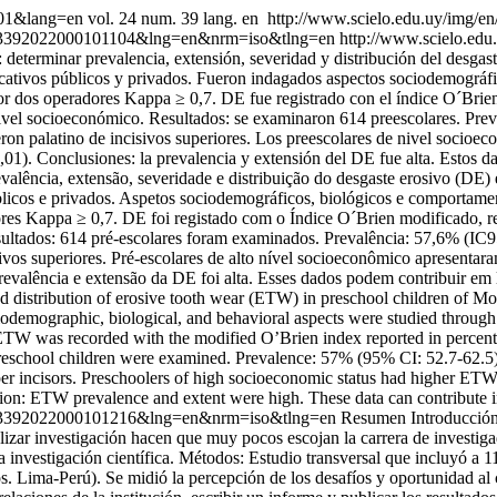
0001&lang=en
vol. 24 num. 39 lang. en
http://www.scielo.edu.uy/img/en
688-93392022000101104&lng=en&nrm=iso&tlng=en
http://www.scielo.edu
determinar prevalencia, extensión, severidad y distribución del desga
ducativos públicos y privados. Fueron indagados aspectos sociodemográf
or dos operadores Kappa ≥ 0,7. DE fue registrado con el índice O´Brien
nivel socioeconómico. Resultados: se examinaron 614 preescolares. Pre
on palatino de incisivos superiores. Los preescolares de nivel socioe
). Conclusiones: la prevalencia y extensión del DE fue alta. Estos da
alência, extensão, severidade e distribuição do desgaste erosivo (DE)
blicos e privados. Aspetos sociodemográficos, biológicos e comportamen
ores Kappa ≥ 0,7. DE foi registado com o Índice O´Brien modificado, r
sultados: 614 pré-escolares foram examinados. Prevalência: 57,6% (IC
isivos superiores. Pré-escolares de alto nível socioeconômico apresent
evalência e extensão da DE foi alta. Esses dados podem contribuir em 
 and distribution of erosive tooth wear (ETW) in preschool children of 
ciodemographic, biological, and behavioral aspects were studied through 
TW was recorded with the modified O’Brien index reported in percent
 preschool children were examined. Prevalence: 57% (95% CI: 52.7-62.
upper incisors. Preschoolers of high socioeconomic status had higher E
ion: ETW prevalence and extent were high. These data can contribute i
688-93392022000101216&lng=en&nrm=iso&tlng=en
Resumen Introducción:
ealizar investigación hacen que muy pocos escojan la carrera de investig
investigación científica. Métodos: Estudio transversal que incluyó a 11
ima-Perú). Se midió la percepción de los desafíos y oportunidad al cu