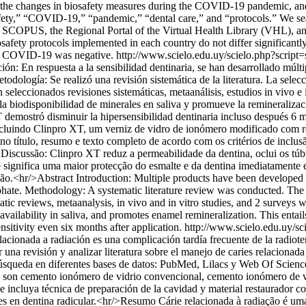
 the changes in biosafety measures during the COVID-19 pandemic, and t
fety,” “COVID-19,” “pandemic,” “dental care,” and “protocols.” We se
OPUS, the Regional Portal of the Virtual Health Library (VHL), and o
osafety protocols implemented in each country do not differ significantl
of COVID-19 was negative.
http://www.scielo.edu.uy/scielo.php?script
n: En respuesta a la sensibilidad dentinaria, se han desarrollado múlti
todología: Se realizó una revisión sistemática de la literatura. La selec
n seleccionados revisiones sistemáticas, metaanálisis, estudios in vivo 
a la biodisponibilidad de minerales en saliva y promueve la remineraliza
 demostró disminuir la hipersensibilidad dentinaria incluso después 6
incluindo Clinpro XT, um verniz de vidro de ionómero modificado com res
 no título, resumo e texto completo de acordo com os critérios de inclus
s. Discussão: Clinpro XT reduz a permeabilidade da dentina, oclui os túb
e significa uma maior protecção do esmalte e da dentina imediatament
o.<hr/>Abstract Introduction: Multiple products have been developed to 
ate. Methodology: A systematic literature review was conducted. The art
ematic reviews, metaanalysis, in vivo and in vitro studies, and 2 survey
oavailability in saliva, and promotes enamel remineralization. This enta
itivity even six months after application.
http://www.scielo.edu.uy/sc
cionada a radiación es una complicación tardía frecuente de la radioter
ar una revisión y analizar literatura sobre el manejo de caries relacionada
búsqueda en diferentes bases de datos: PubMed, Lilacs y Web Of Science,
dos son cemento ionómero de vidrio convencional, cemento ionómero de v
que incluya técnica de preparación de la cavidad y material restaurador
nes en dentina radicular.<hr/>Resumo Cárie relacionada à radiação é um