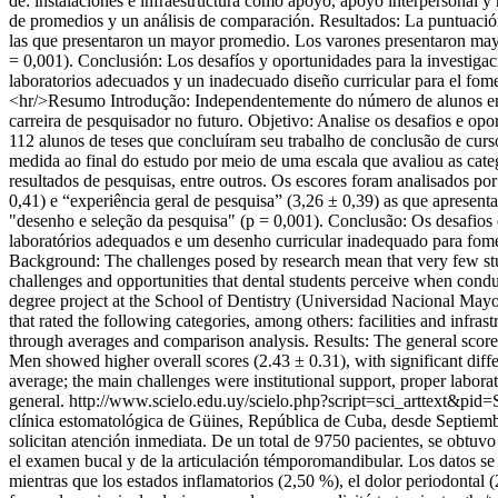
de: instalaciones e infraestructura como apoyo, apoyo interpersonal y re
de promedios y un análisis de comparación. Resultados: La puntuación 
las que presentaron un mayor promedio. Los varones presentaron mayore
= 0,001). Conclusión: Los desafíos y oportunidades para la investigaci
laboratorios adecuados y un inadecuado diseño curricular para el foment
<hr/>Resumo Introdução: Independentemente do número de alunos envo
carreira de pesquisador no futuro. Objetivo: Analise os desafios e op
112 alunos de teses que concluíram seu trabalho de conclusão de cu
medida ao final do estudo por meio de uma escala que avaliou as categor
resultados de pesquisas, entre outros. Os escores foram analisados ​​
0,41) e “experiência geral de pesquisa” (3,26 ± 0,39) as que apresen
"desenho e seleção da pesquisa" (p = 0,001). Conclusão: Os desafios e
laboratórios adequados e um desenho curricular inadequado para fomen
Background: The challenges posed by research mean that very few stude
challenges and opportunities that dental students perceive when conduc
degree project at the School of Dentistry (Universidad Nacional Mayo
that rated the following categories, among others: facilities and infras
through averages and comparison analysis. Results: The general score
Men showed higher overall scores (2.43 ± 0.31), with significant diff
average; the main challenges were institutional support, proper laborat
general.
http://www.scielo.edu.uy/scielo.php?script=sci_arttext
clínica estomatológica de Güines, República de Cuba, desde Septiembre
solicitan atención inmediata. De un total de 9750 pacientes, se obtuvo
el examen bucal y de la articulación témporomandibular. Los datos se 
mientras que los estados inflamatorios (2,50 %), el dolor periodontal 