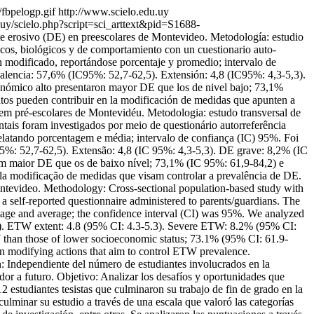
/fbpelogp.gif
http://www.scielo.edu.uy
.uy/scielo.php?script=sci_arttext&pid=S1688-
ste erosivo (DE) en preescolares de Montevideo. Metodología: estudio
icos, biológicos y de comportamiento con un cuestionario auto-
 modificado, reportándose porcentaje y promedio; intervalo de
valencia: 57,6% (IC95%: 52,7-62,5). Extensión: 4,8 (IC95%: 4,3-5,3).
conómico alto presentaron mayor DE que los de nivel bajo; 73,1%
tos pueden contribuir en la modificación de medidas que apunten a
 em pré-escolares de Montevidéu. Metodologia: estudo transversal de
tais foram investigados por meio de questionário autorreferência
elatando porcentagem e média; intervalo de confiança (IC) 95%. Foi
95%: 52,7-62,5). Extensão: 4,8 (IC 95%: 4,3-5,3). DE grave: 8,2% (IC
aram maior DE que os de baixo nível; 73,1% (IC 95%: 61,9-84,2) e
la modificação de medidas que visam controlar a prevalência de DE.
Montevideo. Methodology: Cross-sectional population-based study with
a self-reported questionnaire administered to parents/guardians. The
age and average; the confidence interval (CI) was 95%. We analyzed
5). ETW extent: 4.8 (95% CI: 4.3-5.3). Severe ETW: 8.2% (95% CI:
TW than those of lower socioeconomic status; 73.1% (95% CI: 61.9-
n modifying actions that aim to control ETW prevalence.
 Independiente del número de estudiantes involucrados en la
ador a futuro. Objetivo: Analizar los desafíos y oportunidades que
2 estudiantes tesistas que culminaron su trabajo de fin de grado en la
lminar su estudio a través de una escala que valoró las categorías