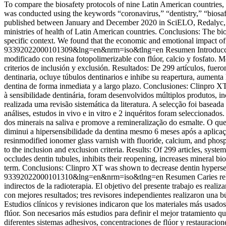
To compare the biosafety protocols of nine Latin American countries,
was conducted using the keywords “coronavirus,” “dentistry,” “biosa
published between January and December 2020 in SciELO, Redalyc, SC
ministries of health of Latin American countries. Conclusions: The bi
specific context. We found that the economic and emotional impact 
93392022000101309&lng=en&nrm=iso&tlng=en
Resumen Introducció
modificado con resina fotopolimerizable con flúor, calcio y fosfato. Me
criterios de inclusión y exclusión. Resultados: De 299 artículos, fuero
dentinaria, ocluye túbulos dentinarios e inhibe su reapertura, aument
dentina de forma inmediata y a largo plazo. Conclusiones: Clinpro XT
à sensibilidade dentinária, foram desenvolvidos múltiplos produtos, 
realizada uma revisão sistemática da literatura. A selecção foi baseada
análises, estudos in vivo e in vitro e 2 inquéritos foram seleccionado
dos minerais na saliva e promove a remineralização do esmalte. O qu
diminui a hipersensibilidade da dentina mesmo 6 meses após a aplicaçã
resinmodified ionomer glass varnish with fluoride, calcium, and phosph
to the inclusion and exclusion criteria. Results: Of 299 articles, syst
occludes dentin tubules, inhibits their reopening, increases mineral bi
term. Conclusions: Clinpro XT was shown to decrease dentin hypersens
93392022000101310&lng=en&nrm=iso&tlng=en
Resumen Caries rela
indirectos de la radioterapia. El objetivo del presente trabajo es realiz
con mejores resultados; tres revisores independientes realizaron una 
Estudios clínicos y revisiones indicaron que los materiales más usa
flúor. Son necesarios más estudios para definir el mejor tratamiento 
diferentes sistemas adhesivos, concentraciones de flúor y restauracio