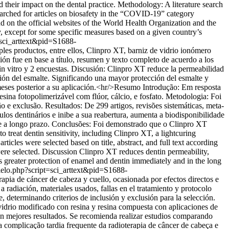
heir impact on the dental practice. Methodology: A literature search
arched for articles on biosafety in the “COVID-19” category
n the official websites of the World Health Organization and the
y, except for some specific measures based on a given country’s
=sci_arttext&pid=S1688-
ples productos, entre ellos, Clinpro XT, barniz de vidrio ionómero
ción fue en base a título, resumen y texto completo de acuerdo a los
e in vitro y 2 encuestas. Discusión: Clinpro XT reduce la permeabilidad
ción del esmalte. Significando una mayor protección del esmalte y
 meses posterior a su aplicación.<hr/>Resumo Introdução: Em resposta
ina fotopolimerizável com flúor, cálcio, e fosfato. Metodologia: Foi
ão e exclusão. Resultados: De 299 artigos, revisões sistemáticas, meta-
ulos dentinários e inibe a sua reabertura, aumenta a biodisponibilidade
e e a longo prazo. Conclusões: Foi demonstrado que o Clinpro XT
treat dentin sensitivity, including Clinpro XT, a lightcuring
icles were selected based on title, abstract, and full text according
s were selected. Discussion Clinpro XT reduces dentin permeability,
ils greater protection of enamel and dentin immediately and in the long
ielo.php?script=sci_arttext&pid=S1688-
apia de cáncer de cabeza y cuello, ocasionada por efectos directos e
 a radiación, materiales usados, fallas en el tratamiento y protocolo
 determinando criterios de inclusión y exclusión para la selección.
idrio modificado con resina y resina compuesta con aplicaciones de
 con mejores resultados. Se recomienda realizar estudios comparando
a complicação tardia frequente da radioterapia de câncer de cabeça e