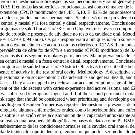
on un cuestionario sobre aspectos socioeconómicos y salud general y 
ICDAS II en todas las superficies erupcionadas, así como el mapeo de la
 extensión (CPOD modificado) de 8,45± 5,10. El 82% de los adolescente
s de los segundos molares permanentes. Se observó mayor prevalencia de 
entral y mesial y la fosa central y distal, respectivamente. Conclusione
programas de salud bucal.<hr/>Resumo Objetivo: descrever o comportamen
io de erupção e presença de atividade no resto da cavidade oral. Meto
e = 13,39 ± 0,94 anos). Os pais responderam a um questionário sobre a
zaram o exame clínico de acordo com os critérios do ICDAS II em todas 
prevalência de cárie foi de 97% e a extensão (CPOD modificado) de 8,
ies oclusais dos segundos molares permanentes. Maior prevalência de lesõ
 central e mesial e a fossa central e distal, respectivamente. Conclusõ
rogramas de saúde bucal.<hr/>Abstract Objective: to describe the behavi
esence of activity in the rest of oral cavity. Methodology: A descriptiv
uestionnaire on socioeconomic characteristics and general health, and 
faces . They also mapped the occlusal surface and eruption stage of th
 of the adolescents with caries experience had active lesions, and 62%
 was observed in eruption stages I and II of the second permanent molar
 risk stage that should be considered when prioritizing and developing or
so&tlng=en
Resumen Numerosos reportes demuestran la presencia de bi
etiología de algunas enfermedades orales, como la periodontitis, una en
iva sobre la relación entre la disminución de la capacidad antioxidante s
os: se realizó una búsqueda bibliográfica en bases de datos como PU
establecimiento de las condiciones normales en la cavidad oral ante el des
a de tejidos de soporte dentario, fenómeno que podría ser modulado po