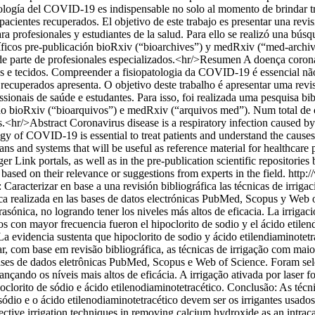
atología del COVID-19 es indispensable no solo al momento de brindar t
ientes recuperados. El objetivo de este trabajo es presentar una revisi
ara profesionales y estudiantes de la salud. Para ello se realizó una bú
íficos pre-publicación bioRxiv (“bioarchives”) y medRxiv (“med-archives
as de parte de profesionales especializados.<hr/>Resumen A doença cor
ãos e tecidos. Compreender a fisiopatologia da COVID-19 é essencial 
ecuperados apresenta. O objetivo deste trabalho é apresentar uma revis
fissionais de saúde e estudantes. Para isso, foi realizada uma pesquisa
ão bioRxiv (“bioarquivos”) e medRxiv (“arquivos med”). Num total de ce
os.<hr/>Abstract Coronavirus disease is a respiratory infection caused
y of COVID-19 is essential to treat patients and understand the causes 
gans and systems that will be useful as reference material for healthcare 
Link portals, as well as in the pre-publication scientific repositorie
based on their relevance or suggestions from experts in the field.
http:
Caracterizar en base a una revisión bibliográfica las técnicas de irrig
ca realizada en las bases de datos electrónicas PubMed, Scopus y Web of
asónica, no logrando tener los niveles más altos de eficacia. La irrigaci
ados con mayor frecuencia fueron el hipoclorito de sodio y el ácido etil
. La evidencia sustenta que hipoclorito de sodio y ácido etilendiaminotet
r, com base em revisão bibliográfica, as técnicas de irrigação com ma
 bases de dados eletrônicas PubMed, Scopus e Web of Science. Foram sel
cançando os níveis mais altos de eficácia. A irrigação ativada por lase
oclorito de sódio e ácido etilenodiaminotetracético. Conclusão: As técni
e sódio e o ácido etilenodiaminotetracético devem ser os irrigantes usa
fective irrigation techniques in removing calcium hydroxide as an intr