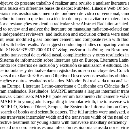
bjetivo do presente trabalho é realizar uma revisão e analisar literatura
 uma busca em diferentes bases de dados: PubMed, Lilacs e Web Of Scien
ateriais mais usados são cimento de ionômero de vidro convencional, c
melhor tratamento que inclua a técnica de preparo cavitário e material 
r e restaurações em dentina radicular.<hr/>Abstract Radiation-related c
 to review and analyze the literature on managing radiation-related carie
ndependent reviewers, and inclusion and exclusion criteria were used fo
t, resin-modified glass-ionomer cement, and composite resin with fluor
rial with better results. We suggest conducting studies comparing variou
text&pid=S1688-93392022000101311&lng=en&nrm=iso&tlng=en
Resumen O
 ancho transversal de cavidad nasal, complicaciones y otros resultados i
istema de información sobre literatura gris en Europa, Literatura Lat
cando los criterios de inclusión y exclusión se analizaron 9 estudios.
 periodontales y dentoalveolares registradas no son concluyentes. Con
ransversal maxilar.<hr/>Resumo Objetivo: Descrever os resultados obti
plicações e outros resultados relatados. Método: Foi realizada uma aná
a na Europa, Literatura Latino-americana e Caribenha em Ciências da 
 foram analisados. Resultados: MARPE aumenta a largura intermolar trans
lusivas. Conclusão: MARPE pode ser um tratamento clinicamente viável 
 MARPE in young adults regarding intermolar width, the transverse widt
 SCIELO, Science Direct, Scopus, the System for Information on Grey L
ch of books and scientific papers. The full articles were analyzed, an
ases transverse intermolar width and the transverse width of the nasal c
ctive treatment for young adults with transverse maxillary deficiency.
dad por coronavirus es una infección respiratoria causada por el vir