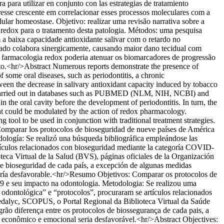
para utilizar en conjunto con las estrategias de tratamiento
esse crescente em correlacionar esses processos moleculares com a
ular homeostase. Objetivo: realizar uma revisão narrativa sobre a
a redox para o tratamento desta patologia. Métodos: uma pesquisa
baixa capacidade antioxidante salivar com o retardo no
ciado colabora sinergicamente, causando maior dano tecidual com
a farmacologia redox poderia atenuar os biomarcadores de progressão
nto.<hr/>Abstract Numerous reports demonstrate the presence of
f some oral diseases, such as periodontitis, a chronic
ween the decrease in salivary antioxidant capacity induced by tobacco
was carried out in databases such as PUBMED (NLM, NIH, NCBI) and
n the oral cavity before the development of periodontitis. In turn, the
that could be modulated by the action of redox pharmacology.
tool to be used in conjunction with traditional treatment strategies.
mparar los protocolos de bioseguridad de nueve países de América
ología: Se realizó una búsqueda bibliográfica empleándose las
rtículos relacionados con bioseguridad mediante la categoría COVID-
eca Virtual de la Salud (BVS), páginas oficiales de la Organización
de bioseguridad de cada país, a excepción de algunas medidas
ería desfavorable.<hr/>Resumo Objetivos: Comparar os protocolos de
 e seu impacto na odontologia. Metodologia: Se realizou uma
dontológica” e “protocolos”, procuraram se artículos relacionados
dalyc, SCOPUS, o Portal Regional da Biblioteca Virtual da Saúde
ão diferença entre os protocolos de biossegurança de cada pais, a
econômico e emocional seria desfavorável.<hr/>Abstract Objectives: