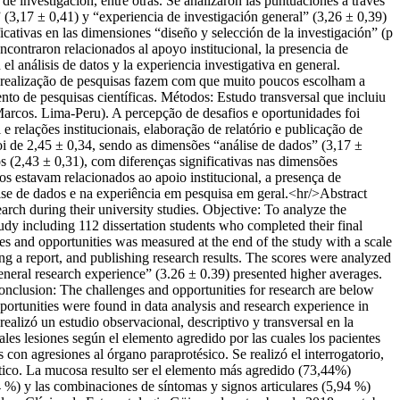
 de investigación, entre otras. Se analizaron las puntuaciones a través
 (3,17 ± 0,41) y “experiencia de investigación general” (3,26 ± 0,39)
cativas en las dimensiones “diseño y selección de la investigación” (p
ncontraron relacionados al apoyo institucional, la presencia de
l análisis de datos y la experiencia investigativa en general.
a realização de pesquisas fazem com que muito poucos escolham a
to de pesquisas científicas. Métodos: Estudo transversal que incluiu
arcos. Lima-Peru). A percepção de desafios e oportunidades foi
e relações institucionais, elaboração de relatório e publicação de
foi de 2,45 ± 0,34, sendo as dimensões “análise de dados” (3,17 ±
 (2,43 ± 0,31), com diferenças significativas nas dimensões
os estavam relacionados ao apoio institucional, a presença de
ise de dados e na experiência em pesquisa em geral.<hr/>Abstract
rch during their university studies. Objective: To analyze the
udy including 112 dissertation students who completed their final
s and opportunities was measured at the end of the study with a scale
iting a report, and publishing research results. The scores were analyzed
neral research experience” (3.26 ± 0.39) presented higher averages.
Conclusion: The challenges and opportunities for research are below
pportunities were found in data analysis and research experience in
ealizó un estudio observacional, descriptivo y transversal en la
les lesiones según el elemento agredido por las cuales los pacientes
 con agresiones al órgano paraprotésico. Se realizó el interrogatorio,
stico. La mucosa resulto ser el elemento más agredido (73,44%)
94 %) y las combinaciones de síntomas y signos articulares (5,94 %)