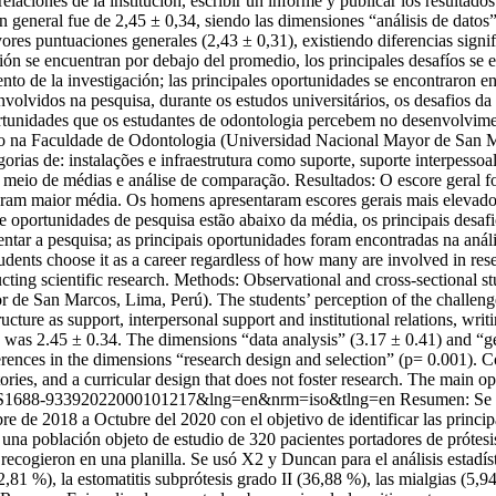
laciones de la institución, escribir un informe y publicar los resultados
general fue de 2,45 ± 0,34, siendo las dimensiones “análisis de datos”
s puntuaciones generales (2,43 ± 0,31), existiendo diferencias signifi
ón se encuentran por debajo del promedio, los principales desafíos se e
o de la investigación; las principales oportunidades se encontraron en e
lvidos na pesquisa, durante os estudos universitários, os desafios d
ortunidades que os estudantes de odontologia percebem no desenvolvimen
rso na Faculdade de Odontologia (Universidad Nacional Mayor de San M
ias de: instalações e infraestrutura como suporte, suporte interpessoal 
por meio de médias e análise de comparação. Resultados: O escore geral 
taram maior média. Os homens apresentaram escores gerais mais elevados
 oportunidades de pesquisa estão abaixo da média, os principais desafi
tar a pesquisa; as principais oportunidades foram encontradas na anál
nts choose it as a career regardless of how many are involved in resea
ting scientific research. Methods: Observational and cross-sectional st
r de San Marcos, Lima, Perú). The students’ perception of the challenge
tructure as support, interpersonal support and institutional relations, wr
 was 2.45 ± 0.34. The dimensions “data analysis” (3.17 ± 0.41) and “ge
erences in the dimensions “research design and selection” (p= 0.001). 
ories, and a curricular design that does not foster research. The main o
&pid=S1688-93392022000101217&lng=en&nrm=iso&tlng=en
Resumen: Se r
 de 2018 a Octubre del 2020 con el objetivo de identificar las principa
 una población objeto de estudio de 320 pacientes portadores de prótesis
recogieron en una planilla. Se usó X2 y Duncan para el análisis estadí
(2,81 %), la estomatitis subprótesis grado II (36,88 %), las mialgias (5,