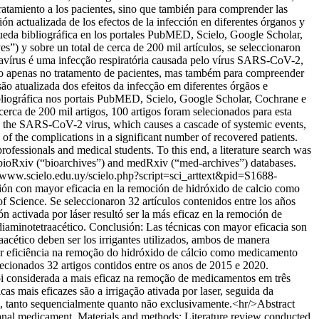
ratamiento a los pacientes, sino que también para comprender las
ón actualizada de los efectos de la infección en diferentes órganos y
squeda bibliográfica en los portales PubMED, Scielo, Google Scholar,
”) y sobre un total de cerca de 200 mil artículos, se seleccionaron
onavírus é uma infecção respiratória causada pelo vírus SARS-CoV-2,
não apenas no tratamento de pacientes, mas também para compreender
ão atualizada dos efeitos da infecção em diferentes órgãos e
 bibliográfica nos portais PubMED, Scielo, Google Scholar, Cochrane e
rca de 200 mil artigos, 100 artigos foram selecionados para esta
 by the SARS-CoV-2 virus, which causes a cascade of systemic events,
of the complications in a significant number of recovered patients.
professionals and medical students. To this end, a literature search was
s bioRxiv (“bioarchives”) and medRxiv (“med-archives”) databases.
//www.scielo.edu.uy/scielo.php?script=sci_arttext&pid=S1688-
ación con mayor eficacia en la remoción de hidróxido de calcio como
 Science. Se seleccionaron 32 artículos contenidos entre los años
ón activada por láser resultó ser la más eficaz en la remoción de
endiaminotetraacético. Conclusión: Las técnicas con mayor eficacia son
raacético deben ser los irrigantes utilizados, ambos de manera
ior eficiência na remoção do hidróxido de cálcio como medicamento
ecionados 32 artigos contidos entre os anos de 2015 e 2020.
r foi considerada a mais eficaz na remoção de medicamentos em três
cas mais eficazes são a irrigação ativada por laser, seguida da
dos, tanto sequencialmente quanto não exclusivamente.<hr/>Abstract
acanal medicament. Materials and methods: Literature review conducted