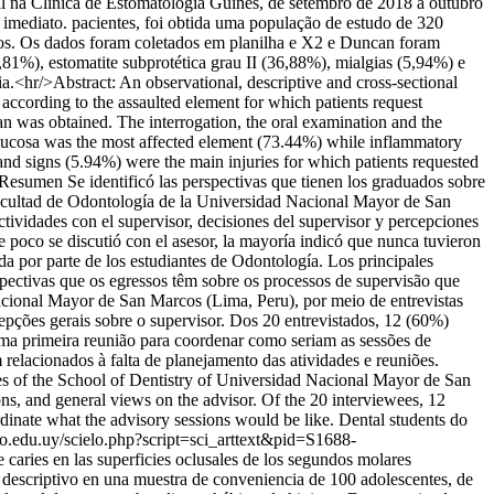
rsal na Clínica de Estomatologia Güines, de setembro de 2018 a outubro
o imediato. pacientes, foi obtida uma população de estudo de 320
ados. Os dados foram coletados em planilha e X2 e Duncan foram
2,81%), estomatite subprotética grau II (36,88%), mialgias (5,94%) e
ia.<hr/>Abstract: An observational, descriptive and cross-sectional
according to the assaulted element for which patients request
gan was obtained. The interrogation, the oral examination and the
 mucosa was the most affected element (73.44%) while inflammatory
and signs (5.94%) were the main injuries for which patients requested
Resumen Se identificó las perspectivas que tienen los graduados sobre
 Facultad de Odontología de la Universidad Nacional Mayor de San
ctividades con el supervisor, decisiones del supervisor y percepciones
 poco se discutió con el asesor, la mayoría indicó que nunca tuvieron
da por parte de los estudiantes de Odontología. Los principales
spectivas que os egressos têm sobre os processos de supervisão que
cional Mayor de San Marcos (Lima, Peru), por meio de entrevistas
epções gerais sobre o supervisor. Dos 20 entrevistados, 12 (60%)
ma primeira reunião para coordenar como seriam as sessões de
relacionados à falta de planejamento das atividades e reuniões.
uates of the School of Dentistry of Universidad Nacional Mayor de San
ons, and general views on the advisor. Of the 20 interviewees, 12
dinate what the advisory sessions would be like. Dental students do
lo.edu.uy/scielo.php?script=sci_arttext&pid=S1688-
 caries en las superficies oclusales de los segundos molares
o descriptivo en una muestra de conveniencia de 100 adolescentes, de