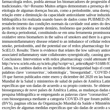
farmacología redox, podría atenuar los biomarcadores de progresión de
tradicionales.<hr/>Resumo Muitos artigos demonstram a presença de b
etiologia de algumas doenças bucais, como a periodontite, uma doença
relação entre a diminuição da capacidade antioxidante salivar induzid
bibliográfica foi realizada usando bases de dados como PUBMED (NL
restabelecimento das condições normais da cavidade oral antes do des
perda de tecidos de suporte dentário, fenômeno que poderia ser modu
da doença periodontal, constituindo-se em uma ferramenta promissora 
oxidative stress biomarkers in the saliva of smokers and there is a gro
immunoinflammatory disease related to an imbalance of cellular redox
smoke, periodontitis, and the potential use of redox pharmacology f
SciELO. Results: There is evidence that relates the low salivary antiox
associated inflammatory state collaborates synergistically, causing g
Conclusions: Intervention with redox pharmacology could attenuate the 
http://www.scielo.edu.uy/scielo.php?script=sci_arttext&pid=S1
Latina, los cambios dados en las medidas de bioseguridad bajo el co
palabras clave ¨coronavirus¨,¨odontología¨, ¨bioseguridad¨, ¨COVID-1
19 que fueron publicados entre enero y diciembre del 2020 en las bas
Mundial de la Salud y ministerios de salud de países de América Lati
específicas que son dadas de acuerdo a su propio contexto. Se obti
biossegurança de nove países de América Latina, as mudanças dadas
pesquisa bibliográfica se empregando as palavras clave “coronavírus
com biossegurança mediante a categoria COVID-19 que foram publica
(BVS), paginas oficias da Organização Mundial da Saúde e Ministérios
exceções de algumas medidas especificas que são dadas de acordo a 