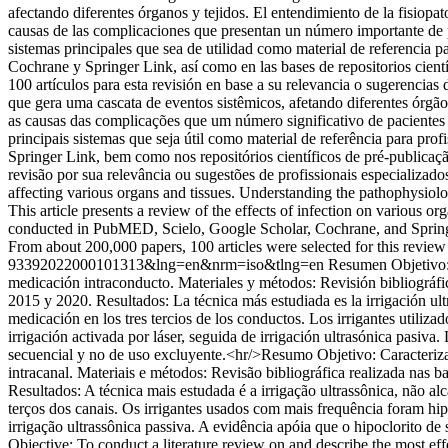
afectando diferentes órganos y tejidos. El entendimiento de la fisiop
causas de las complicaciones que presentan un número importante de pac
sistemas principales que sea de utilidad como material de referencia p
Cochrane y Springer Link, así como en las bases de repositorios cient
100 artículos para esta revisión en base a su relevancia o sugerenci
que gera uma cascata de eventos sistêmicos, afetando diferentes órg
as causas das complicações que um número significativo de pacientes r
principais sistemas que seja útil como material de referência para pro
Springer Link, bem como nos repositórios científicos de pré-publicaç
revisão por sua relevância ou sugestões de profissionais especializad
affecting various organs and tissues. Understanding the pathophysiolog
This article presents a review of the effects of infection on various or
conducted in PubMED, Scielo, Google Scholar, Cochrane, and Springer 
From about 200,000 papers, 100 articles were selected for this review 
93392022000101313&lng=en&nrm=iso&tlng=en
Resumen Objetivo: 
medicación intraconducto. Materiales y métodos: Revisión bibliográfi
2015 y 2020. Resultados: La técnica más estudiada es la irrigación ultr
medicación en los tres tercios de los conductos. Los irrigantes utiliz
irrigación activada por láser, seguida de irrigación ultrasónica pasiva
secuencial y no de uso excluyente.<hr/>Resumo Objetivo: Caracteriza
intracanal. Materiais e métodos: Revisão bibliográfica realizada nas
Resultados: A técnica mais estudada é a irrigação ultrassônica, não al
terços dos canais. Os irrigantes usados ​​com mais frequência foram hip
irrigação ultrassônica passiva. A evidência apóia que o hipoclorito d
Objective: To conduct a literature review on and describe the most ef