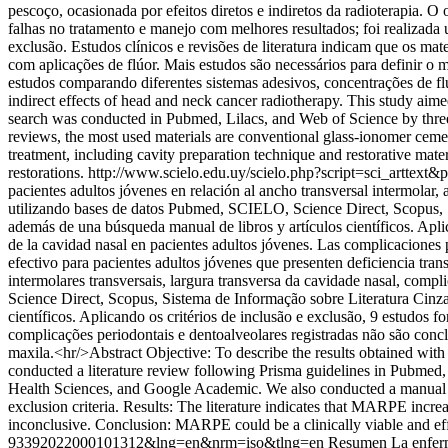
pescoço, ocasionada por efeitos diretos e indiretos da radioterapia. O o
falhas no tratamento e manejo com melhores resultados; foi realizada
exclusão. Estudos clínicos e revisões de literatura indicam que os m
com aplicações de flúor. Mais estudos são necessários para definir o 
estudos comparando diferentes sistemas adesivos, concentrações de flúo
indirect effects of head and neck cancer radiotherapy. This study aimed
search was conducted in Pubmed, Lilacs, and Web of Science by three i
reviews, the most used materials are conventional glass-ionomer cemen
treatment, including cavity preparation technique and restorative mate
restorations.
http://www.scielo.edu.uy/scielo.php?script=sci_art
pacientes adultos jóvenes en relación al ancho transversal intermolar,
utilizando bases de datos Pubmed, SCIELO, Science Direct, Scopus, S
además de una búsqueda manual de libros y artículos científicos. Apli
de la cavidad nasal en pacientes adultos jóvenes. Las complicaciones
efectivo para pacientes adultos jóvenes que presenten deficiencia t
intermolares transversais, largura transversa da cavidade nasal, com
Science Direct, Scopus, Sistema de Informação sobre Literatura Cinz
científicos. Aplicando os critérios de inclusão e exclusão, 9 estudos
complicações periodontais e dentoalveolares registradas não são conc
maxila.<hr/>Abstract Objective: To describe the results obtained with
conducted a literature review following Prisma guidelines in Pubmed,
Health Sciences, and Google Academic. We also conducted a manual sear
exclusion criteria. Results: The literature indicates that MARPE incre
inconclusive. Conclusion: MARPE could be a clinically viable and effe
93392022000101312&lng=en&nrm=iso&tlng=en
Resumen La enferme