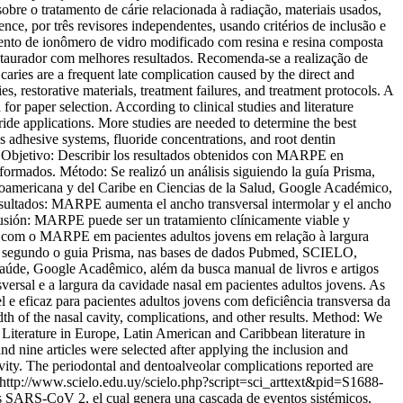
 sobre o tratamento de cárie relacionada à radiação, materiais usados,
ce, por três revisores independentes, usando critérios de inclusão e
imento de ionômero de vidro modificado com resina e resina composta
restaurador com melhores resultados. Recomenda-se a realização de
aries are a frequent late complication caused by the direct and
s, restorative materials, treatment failures, and treatment protocols. A
r paper selection. According to clinical studies and literature
ide applications. More studies are needed to determine the best
s adhesive systems, fluoride concentrations, and root dentin
bjetivo: Describir los resultados obtenidos con MARPE en
nformados. Método: Se realizó un análisis siguiendo la guía Prisma,
inoamericana y del Caribe en Ciencias de la Salud, Google Académico,
 Resultados: MARPE aumenta el ancho transversal intermolar y el ancho
clusión: MARPE puede ser un tratamiento clínicamente viable y
dos com o MARPE em pacientes adultos jovens em relação à largura
lise segundo o guia Prisma, nas bases de dados Pubmed, SCIELO,
Saúde, Google Acadêmico, além da busca manual de livros e artigos
versal e a largura da cavidade nasal em pacientes adultos jovens. As
e eficaz para pacientes adultos jovens com deficiência transversa da
h of the nasal cavity, complications, and other results. Method: We
iterature in Europe, Latin American and Caribbean literature in
d nine articles were selected after applying the inclusion and
avity. The periodontal and dentoalveolar complications reported are
http://www.scielo.edu.uy/scielo.php?script=sci_arttext&pid=S1688-
us SARS-CoV 2, el cual genera una cascada de eventos sistémicos,