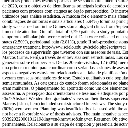
fueron las principales lesiones por las que se solicitó tratamiento.<
de 2020, com o objetivo de identificar as principais lesões de acordo
pacientes com próteses com ataques ao órgão paraprotético. O interr
utilizados para análise estatística. A mucosa foi o elemento mais afe
combinações de sintomas e sinais articulares ( 5,94%) foram as princip
study was carried out in the Güines stomatological clinic, from Septe
immediate attention. Out of a total of 9,750 patients, a study populati
temporomandibular joint were carried out. Data were collected on a 
states (2.50%), periodontal pain (2.81%), grade II sub-prosthetic sto
emergency treatment.
http://www.scielo.edu.uy/scielo.php?script
los procesos de supervisión que tuvieron con sus asesores de tesis. 
Marcos (Lima. Perú), a través de entrevistas semiestructuradas. Las ca
generales sobre el supervisor. De los 20 entrevistados, 12 (60%) fuer
una primera reunión para coordinar cómo serían las sesiones de asesorí
aspectos negativos estuvieron relacionados a la falta de planificació
tiveram com seus orientadores de tese. Estudo qualitativo cuja pop
semiestruturadas. As categorias do estudo foram relacionadas ao plan
eram mulheres. O planejamento foi apontado como um dos elementos p
assessoria. A percepção dos orientadores de tese não é adequada por p
<hr/>Abstract We identified graduates’ views on their thesis supervisi
Marcos (Lima, Peru) included semi-structured interviews. The study cat
(60%) were women. Planning was insufficiently discussed with the advi
not have a favorable view of thesis advisors. The main negative aspect
93392022000101219&lng=en&nrm=iso&tlng=en
Resumen Objetivo: d
permanentes. Relacionarlo a su etapa de erupción y presencia de activ