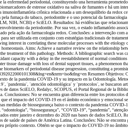
 la enfermedad periodontal, constituyendo una herramienta prometedora 
iomarcadores de estresse oxidativo na saliva de fumantes e há um inter
 imunoinflamatória crônica relacionada a um desequilíbrio da redox cel
a pela fumaça do tabaco, periodontite e o uso potencial da farmacologi
M, NIH, NCBI) e SciELO. Resultados: há evidências que relacionam a 
envolvimento da periodontite. Por sua vez, o estado inflamatório asso
lado pela ação da farmacologia redox. Conclusões: a intervenção com 
para ser utilizada em conjunto com estratégias tradicionais de tratame
wing interest in correlating these molecular processes with the etiology o
 homeostasis. Aims: Achieve a narrative review on the relationship bet
or the treatment of this pathology. Methods: A bibliographic search 
idant capacity with a delay in the reestablishment of normal conditions i
reater tissue damage with loss of dental support tissues, a phenomenon 
biomarkers of periodontal disease progression, constituting a promising 
688-93392022000101308&lng=en&nrm=iso&tlng=en
Resumen Objetivos: Co
ntexto de la pandemia COVID-19 y su impacto en la Odontología. Metod
9¨, ¨pandemia¨, ¨atención odontológica¨ y ¨protocolos¨, se buscaron a
es de datos SciELO, Redalyc, SCOPUS, el Portal Regional de la Bibliot
na. Conclusiones: No se encuentra gran diferencia entre los protocolos 
ene que el impacto del COVID-19 en el ámbito económico y emocional s
 nas medidas de biossegurança baixo o contexto da pandemia COVID-19
”, “odontologia”, “biossegurança”, “COVID-19”, “pandemia”, “atenção o
dos entre janeiro e dezembro do 2020 nas bases de dados SciELO, Re
 de saúde de países de América Latina. Conclusões: Não se encontra gr
seu próprio contexto. Obtém se que o impacto do COVID-19 no âmbito 