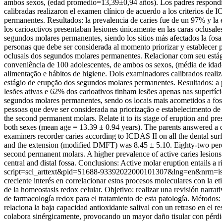
ambos sexos, (edad promedio=13,39±0,94 años). Los padres respondier
calibradas realizaron el examen clínico de acuerdo a los criterios de 
permanentes. Resultados: la prevalencia de caries fue de un 97% y la
los carioactivos presentaban lesiones únicamente en las caras oclusale
segundos molares permanentes, siendo los sitios más afectados la fosa c
personas que debe ser considerada al momento priorizar y establecer 
oclusais dos segundos molares permanentes. Relacionar com seu estág
conveniência de 100 adolescentes, de ambos os sexos, (média de idad
alimentação e hábitos de higiene. Dois examinadores calibrados reali
estágio de erupção dos segundos molares permanentes. Resultados: a 
lesões ativas e 62% dos carioativos tinham lesões apenas nas superfíc
segundos molares permanentes, sendo os locais mais acometidos a fossa
pessoas que deve ser considerada na priorização e estabelecimento de p
the second permanent molars. Relate it to its stage of eruption and pr
both sexes (mean age = 13.39 ± 0.94 years). The parents answered a q
examiners recorder caries according to ICDAS II on all the dental sur
and the extension (modified DMFT) was 8.45 ± 5.10. Eighty-two percent
second permanent molars. A higher prevalence of active caries lesions
central and distal fossa. Conclusions: Active molar eruption entails a
script=sci_arttext&pid=S1688-93392022000101307&lng=en&nrm=i
creciente interés en correlacionar estos procesos moleculares con la 
de la homeostasis redox celular. Objetivo: realizar una revisión narrat
de farmacología redox para el tratamiento de esta patología. Métod
relaciona la baja capacidad antioxidante salival con un retraso en el r
colabora sinérgicamente, provocando un mayor daño tisular con pérdid