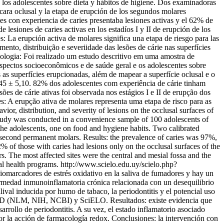
los adolescentes sobre dieta y hábitos de higiene. Dos examinadoras
 cara oclusal y la etapa de erupción de los segundos molares
s con experiencia de caries presentaba lesiones activas y el 62% de
lesiones de caries activas en los estadíos I y II de erupción de los
s: La erupción activa de molares significa una etapa de riesgo para las
to, distribuição e severiidade das lesões de cárie nas superfícies
dologia: Foi realizado um estudo descritivo em uma amostra de
spectos socioeconômicos e de saúde geral e os adolescentes sobre
as superfícies erupcionadas, além de mapear a superfície oclusal e o
45 ± 5,10. 82% dos adolescentes com experiência de cárie tinham
es de cárie ativas foi observada nos estágios I e II de erupção dos
es: A erupção ativa de molares representa uma etapa de risco para as
or, distribution, and severity of lesions on the occlusal surfaces of
e study was conducted in a convenience sample of 100 adolescents of
the adolescents, one on food and hygiene habits. Two calibrated
e second permanent molars. Results: the prevalence of caries was 97%,
 of those with caries had lesions only on the occlusal surfaces of the
s. The most affected sites were the central and mesial fossa and the
al health programs.
http://www.scielo.edu.uy/scielo.php?
omarcadores de estrés oxidativo en la saliva de fumadores y hay un
fermedad inmunoinflamatoria crónica relacionada con un desequilibrio
alival inducida por humo de tabaco, la periodontitis y el potencial uso
BMED (NLM, NIH, NCBI) y SciELO. Resultados: existe evidencia que
arrollo de periodontitis. A su vez, el estado inflamatorio asociado
r la acción de farmacología redox. Conclusiones: la intervención con