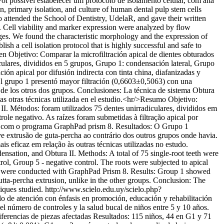
possível estabelecer um protocolo de isolamento celular, com alta
, primary isolation, and culture of human dental pulp stem cells
 attended the School of Dentistry, UdelaR, and gave their written
. Cell viability and marker expression were analyzed by flow
ages. We found the characteristic morphology and the expression of
a cell isolation protocol that is highly successful and safe to
 Objetivo: Comparar la microfiltración apical de dientes obturados
diculares, divididos en 5 grupos, Grupo 1: condensación lateral, Grupo
ción apical por difusión indirecta con tinta china, diafanizadas y
El grupo 1 presentó mayor filtración (0,6603±0,5063) con una
a de los otros dos grupos. Conclusiones: La técnica de sistema Obtura
las otras técnicas utilizada en el estudio.<hr/>Resumo Objetivo:
 II. Métodos: foram utilizados 75 dentes unirradiculares, divididos em
ole negativo. As raízes foram submetidas à filtração apical por
zados com o programa GraphPad prism 8. Resultados: O Grupo 1
ve extrusão de guta-percha ao contrário dos outros grupos onde havia.
s eficaz em relação às outras técnicas utilizadas no estudo.
densation, and Obtura II. Methods: A total of 75 single-root teeth were
rol, Group 5 - negative control. The roots were subjected to apical
ests were conducted with GraphPad Prism 8. Results: Group 1 showed
utta-percha extrusion, unlike in the other groups. Conclusion: The
iques studied.
http://www.scielo.edu.uy/scielo.php?
 de atención con énfasis en promoción, educación y rehabilitación
l número de controles y la salud bucal de niños entre 5 y 10 años.
ferencias de piezas afectadas Resultados: 115 niños, 44 en G1 y 71