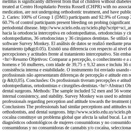
mellitus is significantly different from that of children without diabe
treated at Centro Hospitalario Pereira Rossell (CHPR) with no associa
medication, are not undergoing orthodontic treatment, and have public 
2. Caries: 100% of Group 1 (DM1) participants and 92.9% of Group 2 (
60.7% of control participants present bleeding on probing (significant
periodontal disease.
http://www.scielo.edu.uy/scielo.php?script=s
hacia la ortodoncia interceptiva en odontopediatras, ortodoncistas y
odontopediatras, 36 ortodoncistas y 36 cirujanos dentistas. Se utilizó 
software Survey Monkey. El análisis de datos se realizó mediante prue
tratamiento (p&gt;0.05). Existió una diferencia con respecto al nivel 
percepciones y actitudes frente al tratamiento interceptativo. Sin emba
<hr/>Resumo Objetivos: Comparar a percepção, o conhecimento e a atit
homens e 56 mulheres, com idade de 39,75 ± 9,32 anos e incluiu 36 odo
consistência interna e estabilidade. O instrumento foi enviado usand
profissionais não apresentaram diferenças de percepção e atitude em r
(p &lt;0,05). Conclusões: Os profissionais tiveram percepções e atitu
odontopediatras, ortodontistas e cirurgiões-dentistas.<hr/>Abstract Ob
dental surgeons. Methods: The sample included 52 men and 56 women, a
internal consistency, and stability. Survey Monkey was used to admini
professionals regarding perception and attitude towards the treatment (
Conclusions The professionals had similar perceptions and attitudes to
orthodontists, and dental surgeons.
http://www.scielo.edu.uy/sciel
cocaína constituye un problema global que afecta la salud bucal. La m
diagnósticos odontológicos de mujeres consumidoras y no consumidora
consumidoras y no consumidoras de cannabis y/o cocaína, seleccionada