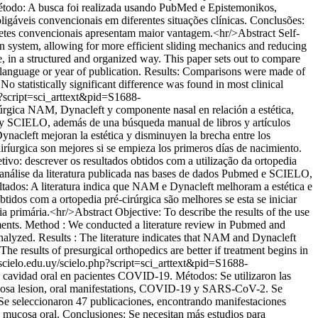
. Método: A busca foi realizada usando PubMed e Epistemonikos,
igáveis convencionais em diferentes situações clínicas. Conclusões:
aquetes convencionais apresentam maior vantagem.<hr/>Abstract Self-
ion system, allowing for more efficient sliding mechanics and reducing
ve, in a structured and organized way. This paper sets out to compare
 language or year of publication. Results: Comparisons were made of
 No statistically significant difference was found in most clinical
p?script=sci_arttext&pid=S1688-
rúrgica NAM, Dynacleft y componente nasal en relación a estética,
ed y SCIELO, además de una búsqueda manual de libros y artículos
Dynacleft mejoran la estética y disminuyen la brecha entre los
iríurgica son mejores si se empieza los primeros días de nacimiento.
etivo: descrever os resultados obtidos com a utilização da ortopedia
 análise da literatura publicada nas bases de dados Pubmed e SCIELO,
ultados: A literatura indica que NAM e Dynacleft melhoram a estética e
tidos com a ortopedia pré-cirúrgica são melhores se esta se iniciar
ia primária.<hr/>Abstract Objective: To describe the results of the use
ments. Method : We conducted a literature review in Pubmed and
analyzed. Results : The literature indicates that NAM and Dynacleft
 results of presurgical orthopedics are better if treatment begins in
scielo.edu.uy/scielo.php?script=sci_arttext&pid=S1688-
la cavidad oral en pacientes COVID-19. Métodos: Se utilizaron las
cosa lesion, oral manifestations, COVID-19 y SARS-CoV-2. Se
s: Se seleccionaron 47 publicaciones, encontrando manifestaciones
la mucosa oral. Conclusiones: Se necesitan más estudios para