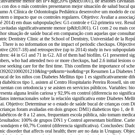
icativamente menor del IPV&gt;20% (p&lt;0.001), de lesiones cavitadas 
s con dos o más controles presentaron mejor situación de salud bucal q
sumo A Clínica de Odontologia Pediátrica desenvolve um modelo de cu
em o impacto que os controles regulares. Objetivo: Avaliar a associaçã
 (até 2014) em duas subpopulações: G1-controle e G2-primeira vez. Res
vitadas significativamente menor (p&lt;0,001). G1 com 2 ou mais contro
lhor situação de saúde bucal em comparação com aquelas que consultam 
c Dentistry Clinic at the School of Dentistry, Universidad de la Repúb
e. There is no information on the impact of periodic checkups. Objecti
iptive (2017-18) and retrospective (up to 2014) study in two subpopulati
ldren: 44 in G1 and 71 in G2. All of them had biofilm. G1 presented sig
mbers, who had attended two or more checkups, had 2.6 initial lesions
se seeking care for the first time. This confirms the importance of sch
88-93392021000201210&lng=pt&nrm=iso&tlng=pt
Resumen La Diabetes Me
ucal de los niños con Diabetes Mellitus tipo 1 es significativamente dif
iabéticos tipo 1, asisten al Centro Hospitalario Pereira Rossell, sin o
entan con ortodoncia y se asisten en servicios públicos. Variables: biof
nta alguna lesión cariosa y 92,9% en control (diferencia no significa
datos internacionales sobre la relación significativa entre Diabetes Me
 Objetivo: Determinar se o estado de saúde bucal de crianças com Diab
 crianças foram avaliadas em dois grupos: DM1) diabeticos tipo 1, de 8
diabéticos de 8 a 12 anos, frequentam escola pública, não tomam medica
ade. Resultados: 100% de grupos DN1 y Control apresentam biofilme. C
ondajem e 60,7% Control (diferencia significativa). Conclusões: Dados 
c disorder that affects oral health; there are no data in Uruguay. Object