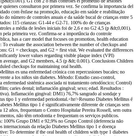
(p&lt;0.001). G1 con 2 o más controles el promedio de lesiones
ue quienes consultaron por primera vez. Se confirma la importancia del
idado com ênfase na promoção, educação em saúde e reabilitação
o do número de controles anuais e da saúde bucal de crianças entre 5
ultados: 115 crianzas: G1-44 e G2-71. 100% do de crianças
les a média de lesões iniciais foi de 2,6 e no G2 4,5 (p &lt;0,001).
pela primeira vez. Confirma-se a importância do controle
lica, has a care model that focuses on promotion, health education
ve: To evaluate the association between the number of checkups and
ons: G1 = checkups, and G2 = first visit. We evaluated the differences
nificantly lower values regarding visible plaque index (VPI)
 on average, and G2 members, 4.5 (p &lt; 0.001). Conclusions Children
eduled checkups for maintaining oral health.
llitus es una enfermedad crónica con repercusiones bucales; no
erente a los niños sin diabetes. Método: Estudio caso-control,
tra enfermedad sistémica asociada ni tratamiento ortodóncico; Control)
ilm; caries dental; inflamación gingival; sexo; edad. Resultados :
tiva). Inflamación gingival: DM1) 76,7% sangrado al sondaje y
llitus tipo 1 y enfermedad periodontal.<hr/>Resumo Diabetes Mellitus é
etes Mellitus tipo 1 é significativamente diferente de crianças sem
 a 12 años, frequentam o Centro Hospitalar Pereira Rossell, sem outra
mentos, não têm ortodontia e frequentam os serviços publicos.
aries: 100% Grupo DM1 e 92,9% no Grupo Control (deferencia não
internacionais da relação Diabetes Mellitus tipo 1 e doença
ive: To determine if the oral health of children with type 1 diabetes