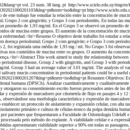
002&lang=pt
vol. 23 num. 38 lang. pt
http://www.scielo.edu.uy/img/en/
88-93392021000201103&lng=pt&nrm=iso&tlng=pt
http://www.scielo.edu.
de este trabajo fue estudiar la relación entre la concentración de mucin
; Grupo 2 con gingivitis; y Grupo 3 con periodontitis. En todas las mue
 un promedio de 1,93 mg/ml. En el Grupo 3 se observó un promedio de 3,
tenidos de mucina entre grupos. El aumento de la concentración de mucin
ta enfermedad.<hr/>Resumo O objetivo deste trabalho foi estudar a rela
em doença periodontal; Grupo 2 com gengivite; e Grupo 3 com periodont
2, foi registrada uma média de 1,93 mg / ml. No Grupo 3 foi observad
ativas nos conteúdos de mucina entre os grupos. O aumento da concentr
ença.<hr/>Abstract This work aimed to study the relationship between 
 periodontal disease, Group 2 with gingivitis, and Group 3 with periodo
g/ml. Group 3 had an average value of 3.01 mg/ml. The analysis of var
 salivary mucin concentration in periodontal patients could be a useful c
88-93392021000201207&lng=pt&nrm=iso&tlng=pt
Resumen Objetivos: Est
 dental humana (DPSCh). Analizar cuantitativamente y cualitativamente 
otorgaron su consentimiento escrito fueron procesados antes de las 48 hs
ular y expresión de marcadores por citometría de flujo en pasajes 4 y 1
jes, observándose una morfología característica y expresión de marc
ó establecer un protocolo de aislamiento y expansión celular, con alt
isolamento primário e cultura de células-tronco da polpa dentária huma
os por pacientes que frequentaram a Faculdade de Odontologia UdelaR e 
 e processada pelo método do explante. A viabilidade celular e a expres
btidas apresentaram viabilidade superior a 90% em todas as passagens,