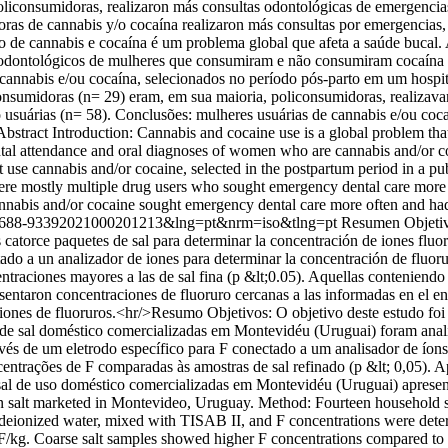
consumidoras, realizaron más consultas odontológicas de emergencias 
as de cannabis y/o cocaína realizaron más consultas por emergencias, 
 de cannabis e cocaína é um problema global que afeta a saúde bucal. 
os odontológicos de mulheres que consumiram e não consumiram cocaína
annabis e/ou cocaína, selecionados no período pós-parto em um hospita
onsumidoras (n= 29) eram, em sua maioria, policonsumidoras, realizava
 usuárias (n= 58). Conclusões: mulheres usuárias de cannabis e/ou coca
Abstract Introduction: Cannabis and cocaine use is a global problem tha
ntal attendance and oral diagnoses of women who are cannabis and/or coc
e cannabis and/or cocaine, selected in the postpartum period in a publ
ere mostly multiple drug users who sought emergency dental care more 
bis and/or cocaine sought emergency dental care more often and had a 
id=S1688-93392021000201213&lng=pt&nrm=iso&tlng=pt
Resumen Objetivo
orce paquetes de sal para determinar la concentración de iones fluoru
ado a un analizador de iones para determinar la concentración de fluor
ntraciones mayores a las de sal fina (p &lt;0.05). Aquellas conteniend
esentaron concentraciones de fluoruro cercanas a las informadas en el e
ones de fluoruros.<hr/>Resumo Objetivos: O objetivo deste estudo foi a
 sal doméstico comercializadas em Montevidéu (Uruguai) foram analisa
vés de um eletrodo específico para F conectado a um analisador de íon
ntrações de F comparadas às amostras de sal refinado (p &lt; 0,05). 
al de uso doméstico comercializadas em Montevidéu (Uruguai) apresen
 in salt marketed in Montevideo, Uruguay. Method: Fourteen household 
 deionized water, mixed with TISAB II, and F concentrations were deter
/kg. Coarse salt samples showed higher F concentrations compared to th