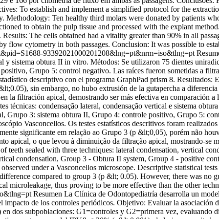
 166 por citometría de fluxo em ambas as passagens. Conclusões: Foi 
ves: To establish and implement a simplified protocol for the extraction
ely. Methodology: Ten healthy third molars were donated by patients who
ctioned to obtain the pulp tissue and processed with the explant method
esults: The cells obtained had a vitality greater than 90% in all pass
 cytometry in both passages. Conclusion: It was possible to establish 
rttext&pid=S1688-93392021000201208&lng=pt&nrm=iso&tlng=pt
Resumen
al y sistema obtura II in vitro. Métodos: Se utilizaron 75 dientes unira
positivo, Grupo 5: control negativo. Las raíces fueron sometidas a filtra
stadístico descriptivo con el programa GraphPad prism 8. Resultados: 
p&lt;0.05), sin embargo, no hubo extrusión de la gutapercha a diferenci
en la filtración apical, demostrando ser más efectiva en comparación a 
es técnicas: condensação lateral, condensação vertical e sistema obtura
, Grupo 3: sistema obtura II, Grupo 4: controle positivo, Grupo 5: contr
croscópio Vasconcellos. Os testes estatísticos descritivos foram reali
camente significante em relação ao Grupo 3 (p &lt;0,05), porém não hou
o apical, o que levou à diminuição da filtração apical, mostrando-se mai
f teeth sealed with three techniques: lateral condensation, vertical con
rtical condensation, Group 3 - Obtura II system, Group 4 - positive cont
d observed under a Vasconcellos microscope. Descriptive statistical t
t difference compared to group 3 (p &lt; 0.05). However, there was no g
al microleakage, thus proving to be more effective than the other techn
so&tlng=pt
Resumen La Clínica de Odontopediatría desarrolla un modelo
impacto de los controles periódicos. Objetivo: Evaluar la asociación de
14) en dos subpoblaciones: G1=controles y G2=primera vez, evaluando di