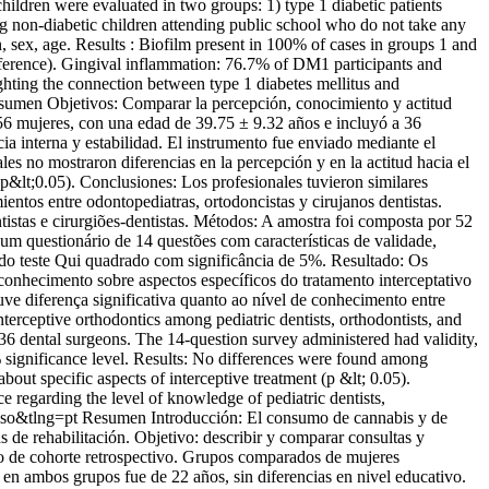
 children were evaluated in two groups: 1) type 1 diabetic patients
ng non-diabetic children attending public school who do not take any
, sex, age. Results : Biofilm present in 100% of cases in groups 1 and
ifference). Gingival inflammation: 76.7% of DM1 participants and
ighting the connection between type 1 diabetes mellitus and
sumen Objetivos: Comparar la percepción, conocimiento y actitud
 56 mujeres, con una edad de 39.75 ± 9.32 años e incluyó a 36
cia interna y estabilidad. El instrumento fue enviado mediante el
s no mostraron diferencias en la percepción y en la actitud hacia el
(p&lt;0.05). Conclusiones: Los profesionales tuvieron similares
mientos entre odontopediatras, ortodoncistas y cirujanos dentistas.
istas e cirurgiões-dentistas. Métodos: A amostra foi composta por 52
 um questionário de 14 questões com características de validade,
 do teste Qui quadrado com significância de 5%. Resultado: Os
conhecimento sobre aspectos específicos do tratamento interceptativo
uve diferença significativa quanto ao nível de conhecimento entre
terceptive orthodontics among pediatric dentists, orthodontists, and
36 dental surgeons. The 14-question survey administered had validity,
% significance level. Results: No differences were found among
out specific aspects of interceptive treatment (p &lt; 0.05).
e regarding the level of knowledge of pediatric dentists,
iso&tlng=pt
Resumen Introducción: El consumo de cannabis y de
 de rehabilitación. Objetivo: describir y comparar consultas y
o de cohorte retrospectivo. Grupos comparados de mujeres
en ambos grupos fue de 22 años, sin diferencias en nivel educativo.