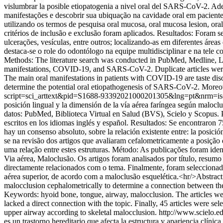
vislumbrar la posible etiopatogenia a nivel oral del SARS-CoV-2. Adem
manifestações e descobrir sua ubiquação na cavidade oral em paci
utilizando os termos de pesquisa oral mucosa, oral mucosa lesion, o
critérios de inclusão e exclusão foram aplicados. Resultados: Foram
ulcerações, vesículas, entre outros; localizando-as em diferentes ár
destaca-se o role do odontólogo na equipe multidisciplinar e na tele c
Methods: The literature search was conducted in PubMed, Medline, 
manifestations, COVID-19, and SARS-CoV-2. Duplicate articles were eli
The main oral manifestations in patients with COVID-19 are taste disor
determine the potential oral etiopathogenesis of SARS-CoV-2. Moreover,
script=sci_arttext&pid=S1688-93392021000201305&lng=pt&nrm=i
posición lingual y la dimensión de la vía aérea faríngea según maloclus
datos: PubMed, Biblioteca Virtual en Salud (BVS), Scielo y Scopus. Pa
escritos en los idiomas inglés y español. Resultados: Se encontraron 7
hay un consenso absoluto, sobre la relación existente entre: la posici
se na revisão dos artigos que avaliaram cefalometricamente a posição 
uma relação entre estes estruturas. Método: As publicações foram ide
Via aérea, Maloclusão. Os artigos foram analisados por título, resum
directamente relacionados com o tema. Finalmente, foram seleccionados
aérea superior, de acordo com a maloclusão esquelética.<hr/>Abstract 
malocclusion cephalometrically to determine a connection between the
Keywords: hyoid bone, tongue, airway, malocclusion. The articles were
lacked a direct connection with the topic. Finally, 45 articles were se
upper airway according to skeletal malocclusion.
http://www.scielo.
es un trastorno hereditario que afecta la estructura y apariencia clíni