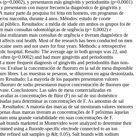
(p=0,0002), y presentaron más gingivitis y periodontitis (p=0,0001)
y presentaron con mayor frecuencia diagnóstico de gingivitis y
A maior parte da pesquisa foi feita em homens, em programas de
 e/ou maconha, durante 4 anos. Métodos: estudo de coorte
l público. Resultados: a média de idade em ambos os grupos foi de
m mais consultas odontológicas de urgência (p= 0,0002) e
ína realizaram mais consultas de urgência e tiveram diagnóstico de
t affects oral health. Most of the research has been conducted on men
aine users and not users for four years. Methods: a retrospective
ic hospital. Results: The average age in both groups was 22, and
often (p=0.0002) and had more gingivitis and periodontitis
more frequent diagnosis of gingivitis and periodontitis than non-
s: Evaluar la concentración de fluoruro en la sal de mesa disponible
ro libres. Las muestras se pesaron, se diluyeron en agua desionizada,
uro Resultado: La mayoría de los paquetes presentaron valores
o fluoruro de sodio presentaron mayor concentración de fluoruro que
nvase. Conclusiones: Las sales de mesa comercializadas en
valiar as concentrações de flúor (F) no sal de uso doméstico
das para determinar as concentrações de F. As amostras de sal
s. Resultados: A maioria das marcas de sal mostraram valores menores
Apenas duas marcas tiveram as concentrações de F próximas àquelas
tam uma grande variabilidade em suas concentrações de F.
salt brands marketed in Montevideo were analyzed to determine their
mined using a fluoride-specific electrode connected to an ion
e refined salt samples (p &lt; 0.05). Salt brands with sodium