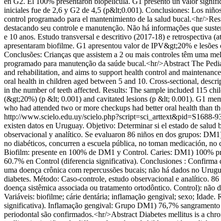
en G2. El 100% presentaron biopelícula. G1 presentó un valor signif
iniciales fue de 2,6 y G2 de 4,5 (p&lt;0.001). Conclusiones: Los niño
control programado para el mantenimiento de la salud bucal.<hr/>Re
destacando seu controle e manutenção. Não há informações que sustent
e 10 anos. Estudo transversal e descritivo (2017-18) e retrospectiva
apresentaram biofilme. G1 apresentou valor de IPV&gt;20% e lesões ca
Conclusões: Crianças que assistem a 2 ou mais controles têm uma me
programado para manutenção da saúde bucal.<hr/>Abstract The Pediatri
and rehabilitation, and aims to support health control and maintenanc
oral health in children aged between 5 and 10. Cross-sectional, descr
in the number of teeth affected. Results: The sample included 115 chi
(&gt;20%) (p &lt; 0.001) and cavitated lesions (p &lt; 0.001). G1 me
who had attended two or more checkups had better oral health than tho
http://www.scielo.edu.uy/scielo.php?script=sci_arttext&pid=S16
existen datos en Uruguay. Objetivo: Determinar si el estado de salud b
observacional y analítico. Se evaluaron 86 niños en dos grupos: DM1) d
no diabéticos, concurren a escuela pública, no toman medicación, no cu
Biofilm: presente en 100% de DM1 y Control. Caries: DM1) 100% prese
60.7% en Control (diferencia significativa). Conclusiones : Confirma 
uma doença crônica com repercussões bucais; não há dados no Uruguai.
diabetes. Método: Caso-controle, estudo observacional e analítico. 86
doença sistêmica associada ou tratamento ortodôntico. Control): não 
Variáveis: biofilme; cárie dentária; inflamação gengival; sexo; Id
significativa). Inflamação gengival: Grupo DM1) 76,7% sangramento s
periodontal são confirmados.<hr/>Abstract Diabetes mellitus is a chroni