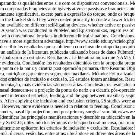
 comparando as qualidades entre si e com os dispositivos convencionais
comparadas braquetes autoligáveis ativos e passivos e braquetes autol
sticamente significativa, exceto para a expressão do torque, onde os br
in the bracket slot. They were created primarily to create a lower frict
ion available on different self-ligating devices, whether active or passi
od: A search was conducted in PubMed and Epistemonikos, regardless of
s with conventional brackets in different clinical situations. Conclusions
 have a more significant advantage.
http://www.scielo.edu.uy/scielo.ph
escribir los resultados que se obtienen con el uso de ortopedia prequi
 un análisis de la literatura publicada utilizando bases de datos Pubm
 se analizaron 25 estudios. Resultados : La literatura indica que NAM y 
 evidencia. Conclusión: los resultados obtenidos con la ortopedia prequ
 la punta de la nariz y cicatriz post operación primaria.<hr/>Resumo Obj
ca, nutrição e gap entre os segmentos maxilares. Método: Foi realizada
o dos critérios de inclusão e exclusão, 25 estudos foram analisados. Res
imentação, mais evidências são necessárias. Conclusão: os resultados ob
 nasal destacam-se a projeção da ponta do nariz e a cicatriz pós-operatór
ent in terms of esthetics, feeding, and the gap between maxillary seg
s. After applying the inclusion and exclusion criteria, 25 studies were 
However, more evidence is needed in relation to feeding. Conclusion: The
ymmetry, nasal tip projection, and post primary surgical scar.
http://www.
dentificar las principales manifestaciones y describir su ubicación en 
 SciELO; utilizando los términos de búsqueda oral mucosa, oral mu
inalmente se aplicaron los criterios de inclusión y exclusión. Resultado
ía, úlceras, vesículas, entre otras; ubicándose en diferentes áreas de 