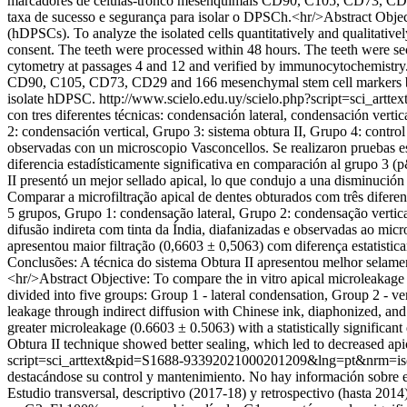
marcadores de células-tronco mesenquimais CD90, C105, CD73, CD29 e
taxa de sucesso e segurança para isolar o DPSCh.<hr/>Abstract Objecti
(hDPSCs). To analyze the isolated cells quantitatively and qualitativ
consent. The teeth were processed within 48 hours. The teeth were se
cytometry at passages 4 and 12 and verified by immunocytochemistry. R
CD90, C105, CD73, CD29 and 166 mesenchymal stem cell markers by flow
isolate hDPSC.
http://www.scielo.edu.uy/scielo.php?script=sci_a
con tres diferentes técnicas: condensación lateral, condensación vertic
2: condensación vertical, Grupo 3: sistema obtura II, Grupo 4: control 
observadas con un microscopio Vasconcellos. Se realizaron pruebas e
diferencia estadísticamente significativa en comparación al grupo 3 (
II presentó un mejor sellado apical, lo que condujo a una disminución 
Comparar a microfiltração apical de dentes obturados com três diferent
5 grupos, Grupo 1: condensação lateral, Grupo 2: condensação vertical
difusão indireta com tinta da Índia, diafanizadas e observadas ao mi
apresentou maior filtração (0,6603 ± 0,5063) com diferença estatisti
Conclusões: A técnica do sistema Obtura II apresentou melhor selament
<hr/>Abstract Objective: To compare the in vitro apical microleakage o
divided into five groups: Group 1 - lateral condensation, Group 2 - ve
leakage through indirect diffusion with Chinese ink, diaphonized, an
greater microleakage (0.6603 ± 0.5063) with a statistically significan
Obtura II technique showed better sealing, which led to decreased apic
script=sci_arttext&pid=S1688-93392021000201209&lng=pt&nrm=i
destacándose su control y mantenimiento. No hay información sobre el 
Estudio transversal, descriptivo (2017-18) y retrospectivo (hasta 20