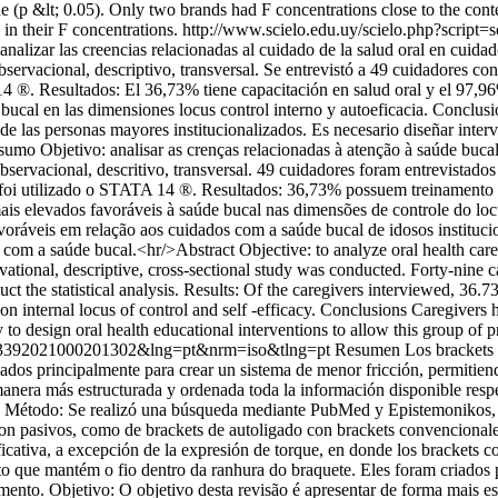
de (p &lt; 0.05). Only two brands had F concentrations close to the con
in their F concentrations.
http://www.scielo.edu.uy/scielo.php?script=
alizar las creencias relacionadas al cuidado de la salud oral en cuidad
bservacional, descriptivo, transversal. Se entrevistó a 49 cuidadores c
A 14 ®. Resultados: El 36,73% tiene capacitación en salud oral y el 97,
bucal en las dimensiones locus control interno y autoeficacia. Conclusi
 de las personas mayores institucionalizados. Es necesario diseñar inte
esumo Objetivo: analisar as crenças relacionadas à atenção à saúde buca
observacional, descritivo, transversal. 49 cuidadores foram entrevista
ca, foi utilizado o STATA 14 ®. Resultados: 36,73% possuem treinament
is elevados favoráveis ​​à saúde bucal nas dimensões de controle do lo
oráveis ​​em relação aos cuidados com a saúde bucal de idosos instituc
om a saúde bucal.<hr/>Abstract Objective: to analyze oral health care re
vational, descriptive, cross-sectional study was conducted. Forty-nine
t the statistical analysis. Results: Of the caregivers interviewed, 36.7
on internal locus of control and self -efficacy. Conclusions Caregivers h
ry to design oral health educational interventions to allow this group of p
88-93392021000201302&lng=pt&nrm=iso&tlng=pt
Resumen Los brackets d
creados principalmente para crear un sistema de menor fricción, permitie
 manera más estructurada y ordenada toda la información disponible respec
s. Método: Se realizó una búsqueda mediante PubMed y Epistemonikos, 
on pasivos, como de brackets de autoligado con brackets convencionales 
gnificativa, a excepción de la expresión de torque, en donde los bracke
que mantém o fio dentro da ranhura do braquete. Eles foram criados p
mento. Objetivo: O objetivo desta revisão é apresentar de forma mais es