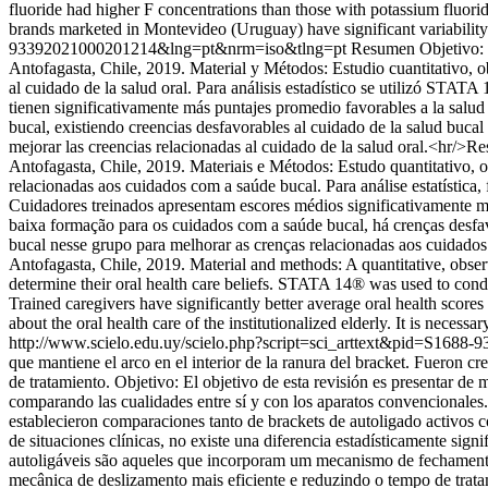
fluoride had higher F concentrations than those with potassium fluori
brands marketed in Montevideo (Uruguay) have significant variability 
93392021000201214&lng=pt&nrm=iso&tlng=pt
Resumen Objetivo: an
Antofagasta, Chile, 2019. Material y Métodos: Estudio cuantitativo, o
al cuidado de la salud oral. Para análisis estadístico se utilizó STAT
tienen significativamente más puntajes promedio favorables a la salud 
bucal, existiendo creencias desfavorables al cuidado de la salud bucal
mejorar las creencias relacionadas al cuidado de la salud oral.<hr/>R
Antofagasta, Chile, 2019. Materiais e Métodos: Estudo quantitativo, 
relacionadas aos cuidados com a saúde bucal. Para análise estatísti
Cuidadores treinados apresentam escores médios significativamente ma
baixa formação para os cuidados com a saúde bucal, há crenças desfav
bucal nesse grupo para melhorar as crenças relacionadas aos cuidados c
Antofagasta, Chile, 2019. Material and methods: A quantitative, obser
determine their oral health care beliefs. STATA 14® was used to conduc
Trained caregivers have significantly better average oral health scores 
about the oral health care of the institutionalized elderly. It is necessa
http://www.scielo.edu.uy/scielo.php?script=sci_arttext&pid=S16
que mantiene el arco en el interior de la ranura del bracket. Fueron 
de tratamiento. Objetivo: El objetivo de esta revisión es presentar de
comparando las cualidades entre sí y con los aparatos convencionale
establecieron comparaciones tanto de brackets de autoligado activos c
de situaciones clínicas, no existe una diferencia estadísticamente si
autoligáveis são aqueles que incorporam um mecanismo de fechamento 
mecânica de deslizamento mais eficiente e reduzindo o tempo de trata