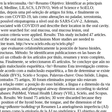
n la teleconsulta.<hr/>Resumo Objetivo: Identificar as principais
bMed, Medline, LILACS, LIVIVO, Web of Science e SciELO;
 depois uma pré-seleção de artigos foi feita, e finalmente os
ntes com COVID-19, tais como alterações no paladar, xerostomia,
 a possível etiopatogenia a nível oral do SARS-CoV-2. Ademais,
ssociated with COVID19 and describe their location in the oral cavity.
e searched for: oral mucosa, oral mucosa lesion, oral
ion criteria were applied. Results: This study included 47 articles.
as of the oral mucosa. Conclusions More studies are needed to
cine team.
http://www.scielo.edu.uy/scielo.php?
s que evaluaron cefalométricamente la posición de hueso hioides,
structuras. Método: Se identificaron publicaciones en las bases de
ó un cribado de los artículos por título, resumen y texto completo,
tema. Finalmente, se seleccionaron 45 artículos. Se concluye que aún no
; según maloclusión esquelética.<hr/>Resumo Esta investigação centrou-
 de acordo com a maloclusão esquelética, a fim de determinar se existe
m Saúde (BVS), Scielo e Scopus. Palavras-chave: Osso hióide, Língua,
ncontrados 75 artigos, 30 foram eliminados porque não estavam
 relação entre: a posição do osso hióide, a língua e a dimensão da via
ongue position, and pharyngeal airway dimension according to skeletal
atabases: PubMed, Virtual Health Library (VHL), Scielo, and Scopus.
sh. Results: We found 75 articles; 30 were discarded because they
he position of the hyoid bone, the tongue, and the dimension of the
6&lng=pt&nrm=iso&tlng=pt
Resumen La amelogénesis imperfecta (AI)
18 genes como la etiología de la AI no sindrómica. El objetivo de este