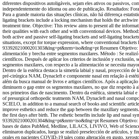
diferentes dispositivos autoligáveis, sejam eles ativos ou passivos,
independentemente do idioma ou ano de publicação. Resultados: Foram 
Para a grande maioria das situações clínicas, não há diferença estati
ligating brackets include a locking mechanism that holds the archwire 
treatment time. Objective: This review aims to present all the informat
their qualities with each other and with conventional devices. Meth
both active and passive self-ligating brackets and self-ligating bracket
situations, except for torque expression, where conventional brackets
93392021000201303&lng=pt&nrm=iso&tlng=pt
Resumen Objetivo: d
alimentación y brecha entre segmentos maxilares. Método : Se realizó
científicos. Después de aplicar los criterios de inclusión y exclusión,
segmentos maxilares, con respecto a la alimentación se necesita mayor
Dentro de la estética destaca la simetría labial y nasal, proyección de
pré-cirúrgica NAM, Dynacleft e componente nasal em relação à estéti
além da busca manual de livros e artigos científicos. Após a aplicaçã
diminuem o gap entre os segmentos maxilares, no que diz respeito à al
nos primeiros dias de nascimento. Dentro da estética, simetria labial e
of presurgical orthopedic teatments NAM, Dynacleft and nasal compon
SCIELO, in addition to a manual search of books and scientific article
improve esthetics and reduce the gap between the maxillary segments. 
the first days after birth. The esthetic benefits include lip and nasal s
93392021000201304&lng=pt&nrm=iso&tlng=pt
Resumen Objetivo: I
bases de datos PubMed, Medline, LILACS, LIVIVO, Web of Science y
eliminaron duplicados, luego se realizó preselección de artículos, y f
orales en pacientes COVID-19 tales como alteración en gusto, xerostom