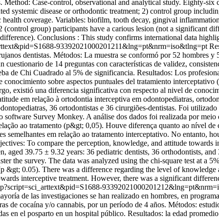
tes. Method: Case-control, observational and analytical study. Eighty-six
ted systemic disease or orthodontic treatment; 2) control group includi
health coverage. Variables: biofilm, tooth decay, gingival inflammation
control group) participants have a carious lesion (not a significant d
 difference). Conclusions : This study confirms international data highl
ci_arttext&pid=S1688-93392021000201211&lng=pt&nrm=iso&tlng=pt
Re
 cirujanos dentistas. Métodos: La muestra se conformó por 52 hombres y
un cuestionario de 14 preguntas con características de validez, consisten
ba de Chi Cuadrado al 5% de significancia. Resultados: Los profesionale
de conocimiento sobre aspectos puntuales del tratamiento interceptativo 
rgo, existió una diferencia significativa con respecto al nivel de conoci
ude em relação à ortodontia interceptiva em odontopediatras, ortodont
ntopediatras, 36 ortodontistas e 36 cirurgiões-dentistas. Foi utilizado
o o software Survey Monkey. A análise dos dados foi realizada por meio
elação ao tratamento (p&gt; 0,05). Houve diferença quanto ao nível de 
des semelhantes em relação ao tratamento interceptativo. No entanto, ho
jectives: To compare the perception, knowledge, and attitude towards in
ged 39.75 ± 9.32 years: 36 pediatric dentists, 36 orthodontists, and 
ster the survey. The data was analyzed using the chi-square test at a 5
p &gt; 0.05). There was a difference regarding the level of knowledge ab
wards interceptive treatment. However, there was a significant differenc
o.php?script=sci_arttext&pid=S1688-93392021000201212&lng=pt&nrm=
ayoría de las investigaciones se han realizado en hombres, en programas
s de cocaína y/o cannabis, por un período de 4 años. Métodos: estudi
s en el posparto en un hospital público. Resultados: la edad promedio 