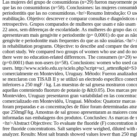
Las mujeres del grupo de consumidoras (n=29) fueron mayormente poli
que las no consumidoras (n=58). Conclusiones: las mujeres consumidor
periodontitis que las no consumidoras.<hr/>Resumo Introdução: O uso
reabilitação. Objetivo: descrever e comparar consultas e diagnóstic
retrospectivo. Grupos comparados de mulheres que usam e não usam c
22 anos, sem diferenças de escolaridade. As mulheres do grupo das c
apresentavam mais gengivite e periodontite (p= 0,0001) do que as não
gengivite e periodontite mais frequentes do que as não usuárias.<hr/>
in rehabilitation programs. Objective: to describe and compare the de
cohort study. We compared two groups of women who use and do not us
there were no education-related differences. The consumers (n=29) w
(p=0.0001) than non-users (n=58). Conclusions: women who used canna
users.
http://www.scielo.edu.uy/scielo.php?script=sci_arttext&p
comercialmente en Montevideo, Uruguay. Método: Fueron analizados cat
se mezclaron con TISAB II y se utilizó un electrodo específico conect
inferiores a 250 mgF / kg. Las muestras de sal gruesa mostraron conce
aquellas conteniendo fluoruro de potasio (p &lt;0.05). Dos marcas pr
Montevideo, Uruguay presentaron gran variabilidad en las concentraci
comercializado em Montevidéu, Uruguai. Métodos: Quatorze marcas de
foram preparadas e as concentrações de flúor foram determinadas atra
que 250mgF/kg. Amostras de sal grosso apresentaram as maiores conce
informadas nas embalagens dos produtos. Conclusões: As marcas de s
<hr/>Abstract Objectives: To evaluate the fluoride (F) concentration
free fluoride concentrations. Salt samples were weighed, diluted with
analyzer. Results: Most salt brands showed values lower than 250 mgF