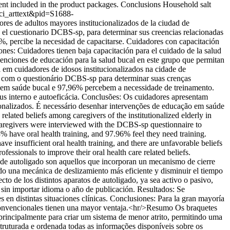
tent included in the product packages. Conclusions Household salt
sci_arttext&pid=S1688-
ores de adultos mayores institucionalizados de la ciudad de
on el cuestionario DCBS-sp, para determinar sus creencias relacionadas
96%, percibe la necesidad de capacitarse. Cuidadores con capacitación
ones: Cuidadores tienen baja capacitación para el cuidado de la salud
rvenciones de educación para la salud bucal en este grupo que permitan
l em cuidadores de idosos institucionalizados na cidade de
dos com o questionário DCBS-sp para determinar suas crenças
o em saúde bucal e 97,96% percebem a necessidade de treinamento.
cus interno e autoeficácia. Conclusões: Os cuidadores apresentam
ionalizados. É necessário desenhar intervenções de educação em saúde
lated beliefs among caregivers of the institutionalized elderly in
 caregivers were interviewed with the DCBS-sp questionnaire to
3% have oral health training, and 97.96% feel they need training.
ave insufficient oral health training, and there are unfavorable beliefs
rofessionals to improve their oral health care related beliefs.
e autoligado son aquellos que incorporan un mecanismo de cierre
ndo una mecánica de deslizamiento más eficiente y disminuir el tiempo
to de los distintos aparatos de autoligado, ya sea activo o pasivo,
sin importar idioma o año de publicación. Resultados: Se
en distintas situaciones clínicas. Conclusiones: Para la gran mayoría
ts convencionales tienen una mayor ventaja.<hr/>Resumo Os braquetes
rincipalmente para criar um sistema de menor atrito, permitindo uma
truturada e ordenada todas as informações disponíveis sobre os