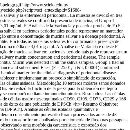
fbpelogp.gif
http://www.scielo.edu.uy
uy/scielo.php?script=sci_arttext&pid=S1688-
a salival y la enfermedad periodontal. La muestra se dividió en tres
stras salivales se confirmó la presencia de mucina, el Grupo 1
01 mg/ml. El Análisis de la Variancia y posterior prueba de F (F =
a salival en pacientes periodontales podría representar un marcador
ção entre a concentração de mucina salivar e a doença periodontal. A
ite. Em todas as amostras salivares foi confirmada a presença de
a uma média de 3,01 mg / ml. A Análise de Variância e o teste F
ação de mucina salivar em pacientes periodontais pode representar um
salivary mucin concentration and periodontal disease. The sample
ntitis. Mucin was detected in all the saliva samples. Group 1 had an
iance and subsequent F test (F = 25.01, p &lt; 0.0001) confirmed
hemical marker for the clinical diagnosis of periodontal disease.
ablecer e implementar un protocolo simplificado de extracción,
las células aisladas. Metodología: 10 terceros molares sanos donados
. Se realizó la fractura de la pieza para la obtención del tejido
2 y se corroboró mediante inmunocitoquímica. Resultados: Las células
adores de células madre mesenquimales CD90, C105, CD73, CD29 y 166
a tasa de éxito de una población de DPSCh.<hr/>Resumo Objetivos:
na (DPSCh). Analise as células isoladas quantitativa e
deram consentimento por escrito foram processados ​​antes de 48
são do marcador foram analisadas por citometría de fluxo nas passagens
 observando uma morfologia característica e expressão dos