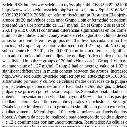
Scielo RSS
http://www.scielo.edu.uy/rss.php?pid=1688-933920210
http://www.scielo.edu.uy/scielo.php?script=sci_arttext&pid=S16
93392021000201206&lng=pt&nrm=iso&tlng=pt
Resumen El objetivo 
grupos de 20 individuos cada uno: Grupo 1 sin enfermedad periodontal
presentó un valor promedio de 1,27 mg/ml. En el Grupo 2 se registró
25,01, p &lt; 0,0001) confirman diferencias significativas en los con
químico de utilidad como coadyuvante en el diagnóstico clínico de es
amostra foi dividida em três grupos de 20 indivíduos cada: Grupo 1 s
mucina, o Grupo 1 apresentou valor médio de 1,27 mg / ml. No Grupo 
subsequente (F = 25,01, p &lt;0,0001) confirmam diferenças signific
marcador químico útil como adjuvante no diagnóstico clínico desta do
was divided into three groups of 20 individuals each: Group 1 with no
average value of 1.27 mg/ml. Group 2 had an average value of 1.93 m
significant differences in mucin content between the groups. Increased
http://www.scielo.edu.uy/scielo.php?script=sci_arttext&pid=S16
aislamiento primario y cultivo de células madre derivadas de la pulpa
por pacientes que concurrieron a la Facultad de Odontología, UdelaR y 
pulpar y se procesó por el método explante. Se analizó viabilidad cel
obtenidas presentaron una vitalidad mayor al 90% en todos los pasa
mediante citometría de flujo en ambos pasajes. Conclusiones: Se logr
Estabelecer e implementar um protocolo simplificado para a extração, 
qualitativamente. Metodologia: 10 terceiros molares saudáveis ​​doad
horas. A fratura da peça foi realizada para obtenção do tecido pulpar
4 e 12 e confirmadas por inmunocitoquímica. Resultados: As células o