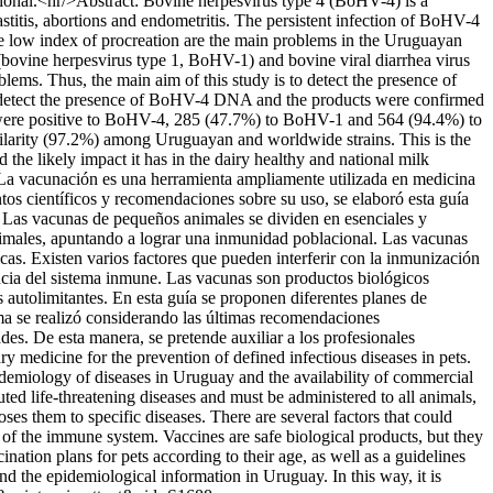
cional.<hr/>Abstract: Bovine herpesvirus type 4 (BoHV-4) is a
stitis, abortions and endometritis. The persistent infection of BoHV-4
the low index of procreation are the main problems in the Uruguayan
s (bovine herpesvirus type 1, BoHV-1) and bovine viral diarrhea virus
ms. Thus, the main aim of this study is to detect the presence of
tect the presence of BoHV-4 DNA and the products were confirmed
 were positive to BoHV-4, 285 (47.7%) to BoHV-1 and 564 (94.4%) to
larity (97.2%) among Uruguayan and worldwide strains. This is the
the likely impact it has in the dairy healthy and national milk
a vacunación es una herramienta ampliamente utilizada en medicina
tos científicos y recomendaciones sobre su uso, se elaboró esta guía
 Las vacunas de pequeños animales se dividen en esenciales y
nimales, apuntando a lograr una inmunidad poblacional. Las vacunas
as. Existen varios factores que pueden interferir con la inmunización
cencia del sistema inmune. Las vacunas son productos biológicos
autolimitantes. En esta guía se proponen diferentes planes de
ma se realizó considerando las últimas recomendaciones
es. De esta manera, se pretende auxiliar a los profesionales
y medicine for the prevention of defined infectious diseases in pets.
demiology of diseases in Uruguay and the availability of commercial
ed life-threatening diseases and must be administered to all animals,
s them to specific diseases. There are several factors that could
e of the immune system. Vaccines are safe biological products, but they
ination plans for pets according to their age, as well as a guidelines
and the epidemiological information in Uruguay. In this way, it is