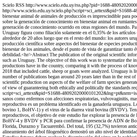
Scielo RSS
http://www.scielo.edu.uy/rss.php?pid=1688-480920200
http://www.scielo.edu.uy/scielo.php?script=sci_arttext&pid=S16
bienestar animal de animales de producción es imprescindible para pod
sobre la generación de conocimiento en bienestar animal en rumiantes
generación de conocimiento ocurrido en otras regiones del mundo. Para
Uruguay figura como filiación solamente en el 0,35% de los artículos
alrededor de 20 años luego que en el resto del mundo: los autores ur
producción científica sobre aspectos del bienestar de especies produc
bienestar de los animales, desde el punto de vista de garantizar tanto
debilidad.<hr/>Abstract The publication of the original scientific info
such as Uruguay. The objective of this work was to systematize the in
productions have in the country, comparing it with the process of know
2018 that included cattle, sheep or goats were analyzed. Uruguay is list
number of publications began around 20 years later than in the rest of
scientific production on aspects of the welfare of farm species generat
of view of guaranteeing both ethically and politically the standards re
script=sci_arttext&pid=S1688-48092020000101202&lng=pt&nrm=i
sanos como enfermos con afecciones respiratorias, vulvovaginitis, masti
reproductiva es un problema identificado en la ganadería uruguaya. Los
bovino 1, BoHV-1) y el virus de la diarrea viral bovina (BVDV). Teni
reproductivos, el objetivo de este estudio fue explorar la presencia
BoHV-4 y BVDV y PCR para confirmar la presencia de ADN de BoHV-4,
Florida, Durazno y Tacuarembó. Del total, 195 (32,7%) tuvieron a
alineamiento del árbol filogenético demostró un alto nivel de identi