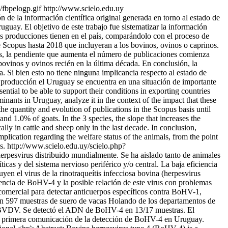
/fbpelogp.gif
http://www.scielo.edu.uy
de la información científica original generada en torno al estado de
guay. El objetivo de este trabajo fue sistematizar la información
as producciones tienen en el país, comparándolo con el proceso de
e Scopus hasta 2018 que incluyeran a los bovinos, ovinos o caprinos.
ies, la pendiente que aumenta el número de publicaciones comienza
ovinos y ovinos recién en la última década. En conclusión, la
 Si bien esto no tiene ninguna implicancia respecto al estado de
de producción el Uruguay se encuentra en una situación de importante
ential to be able to support their conditions in exporting countries
nants in Uruguay, analyze it in the context of the impact that these
he quantity and evolution of publications in the Scopus basis until
and 1.0% of goats. In the 3 species, the slope that increases the
lly in cattle and sheep only in the last decade. In conclusion,
mplication regarding the welfare status of the animals, from the point
s.
http://www.scielo.edu.uy/scielo.php?
esvirus distribuido mundialmente. Se ha aislado tanto de animales
icas y del sistema nervioso periférico y/o central. La baja eficiencia
yen el virus de la rinotraqueítis infecciosa bovina (herpesvirus
encia de BoHV-4 y la posible relación de este virus con problemas
comercial para detectar anticuerpos específicos contra BoHV-1,
 597 muestras de suero de vacas Holando de los departamentos de
 BVDV. Se detectó el ADN de BoHV-4 en 13/17 muestras. El
a la primera comunicación de la detección de BoHV-4 en Uruguay.