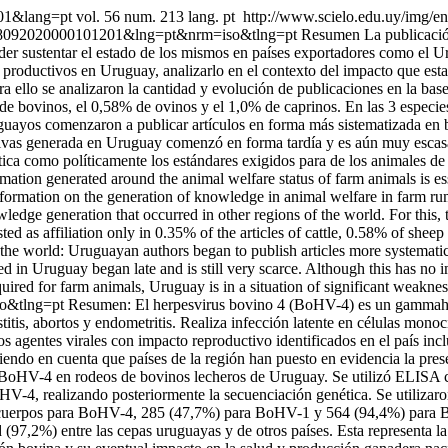
001&lang=pt
vol. 56 num. 213 lang. pt
http://www.scielo.edu.uy/img/en
88-48092020000101201&lng=pt&nrm=iso&tlng=pt
Resumen La publicación 
er sustentar el estado de los mismos en países exportadores como el Uru
 productivos en Uruguay, analizarlo en el contexto del impacto que est
 ello se analizaron la cantidad y evolución de publicaciones en la bas
 de bovinos, el 0,58% de ovinos y el 1,0% de caprinos. En las 3 espec
uguayos comenzaron a publicar artículos en forma más sistematizada en b
tivas generada en Uruguay comenzó en forma tardía y es aún muy escasa.
 ética como políticamente los estándares exigidos para de los animales 
rmation generated around the animal welfare status of farm animals is ess
formation on the generation of knowledge in animal welfare in farm rumi
ledge generation that occurred in other regions of the world. For this, t
ed as affiliation only in 0.35% of the articles of cattle, 0.58% of sheep 
 the world: Uruguayan authors began to publish articles more systematica
ed in Uruguay began late and is still very scarce. Although this has no i
quired for farm animals, Uruguay is in a situation of significant weaknes
so&tlng=pt
Resumen: El herpesvirus bovino 4 (BoHV-4) es un gammaherp
tis, abortos y endometritis. Realiza infección latente en células monocít
 agentes virales con impacto reproductivo identificados en el país inclu
endo en cuenta que países de la región han puesto en evidencia la pres
 de BoHV-4 en rodeos de bovinos lecheros de Uruguay. Se utilizó ELISA 
 realizando posteriormente la secuenciación genética. Se utilizaron
nticuerpos para BoHV-4, 285 (47,7%) para BoHV-1 y 564 (94,4%) para
dad (97,2%) entre las cepas uruguayas y de otros países. Esta represent