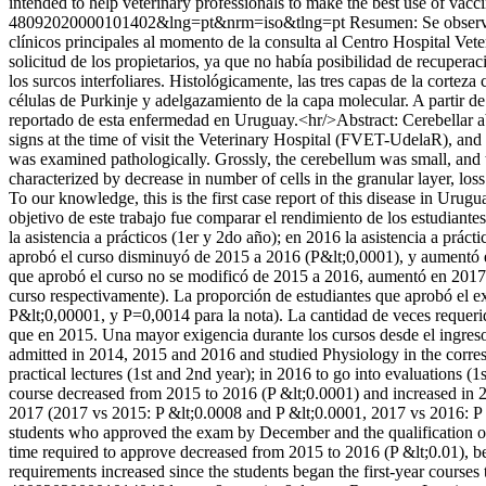
intended to help veterinary professionals to make the best use of vacc
48092020000101402&lng=pt&nrm=iso&tlng=pt
Resumen: Se observó
clínicos principales al momento de la consulta al Centro Hospital Ve
solicitud de los propietarios, ya que no había posibilidad de recuper
los surcos interfoliares. Histológicamente, las tres capas de la corte
células de Purkinje y adelgazamiento de la capa molecular. A partir de
reportado de esta enfermedad en Uruguay.<hr/>Abstract: Cerebellar ab
signs at the time of visit the Veterinary Hospital (FVET-UdelaR), and
was examined pathologically. Grossly, the cerebellum was small, and the
characterized by decrease in number of cells in the granular layer, los
To our knowledge, this is the first case report of this disease in Urugu
objetivo de este trabajo fue comparar el rendimiento de los estudiante
la asistencia a prácticos (1er y 2do año); en 2016 la asistencia a prác
aprobó el curso disminuyó de 2015 a 2016 (P&lt;0,0001), y aumentó en
que aprobó el curso no se modificó de 2015 a 2016, aumentó en 2017
curso respectivamente). La proporción de estudiantes que aprobó el 
P&lt;0,00001, y P=0,0014 para la nota). La cantidad de veces requer
que en 2015. Una mayor exigencia durante los cursos desde el ingreso
admitted in 2014, 2015 and 2016 and studied Physiology in the corresp
practical lectures (1st and 2nd year); in 2016 to go into evaluations (
course decreased from 2015 to 2016 (P &lt;0.0001) and increased in 
2017 (2017 vs 2015: P &lt;0.0008 and P &lt;0.0001, 2017 vs 2016: P &
students who approved the exam by December and the qualification obt
time required to approve decreased from 2015 to 2016 (P &lt;0.01), 
requirements increased since the students began the first-year courses