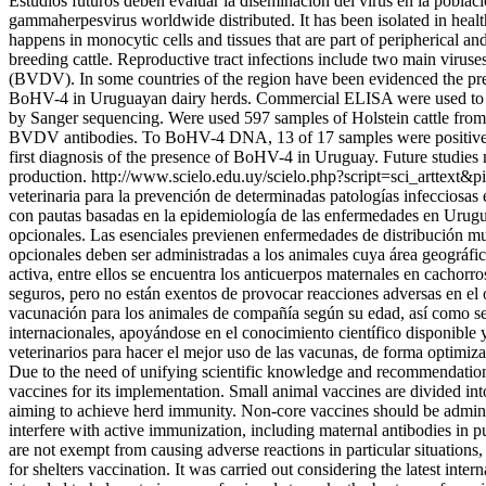
Estudios futuros deben evaluar la diseminación del virus en la pobla
gammaherpesvirus worldwide distributed. It has been isolated in health
happens in monocytic cells and tissues that are part of peripherical 
breeding cattle. Reproductive tract infections include two main viruse
(BVDV). In some countries of the region have been evidenced the pres
BoHV-4 in Uruguayan dairy herds. Commercial ELISA were used to
by Sanger sequencing. Were used 597 samples of Holstein cattle fro
BVDV antibodies. To BoHV-4 DNA, 13 of 17 samples were positives. 
first diagnosis of the presence of BoHV-4 in Uruguay. Future studies m
production.
http://www.scielo.edu.uy/scielo.php?script=sci_artt
veterinaria para la prevención de determinadas patologías infecciosas
con pautas basadas en la epidemiología de las enfermedades en Urugu
opcionales. Las esenciales previenen enfermedades de distribución mu
opcionales deben ser administradas a los animales cuya área geográfic
activa, entre ellos se encuentra los anticuerpos maternales en cachorr
seguros, pero no están exentos de provocar reacciones adversas en el
vacunación para los animales de compañía según su edad, así como se
internacionales, apoyándose en el conocimiento científico disponible 
veterinarios para hacer el mejor uso de las vacunas, de forma optimiza
Due to the need of unifying scientific knowledge and recommendations
vaccines for its implementation. Small animal vaccines are divided in
aiming to achieve herd immunity. Non-core vaccines should be administ
interfere with active immunization, including maternal antibodies in p
are not exempt from causing adverse reactions in particular situations, 
for shelters vaccination. It was carried out considering the latest int