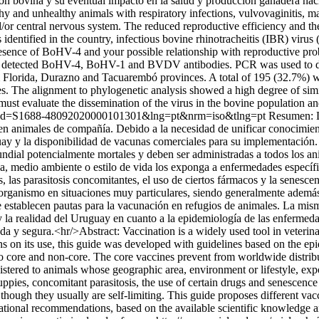
ción bovina y su eventual impacto en la salud y producción ganadera na
y and unhealthy animals with respiratory infections, vulvovaginitis, ma
and/or central nervous system. The reduced reproductive efficiency and 
s identified in the country, infectious bovine rhinotracheitis (IBR) viru
ence of BoHV-4 and your possible relationship with reproductive proble
 detected BoHV-4, BoHV-1 and BVDV antibodies. PCR was used to de
m Florida, Durazno and Tacuarembó provinces. A total of 195 (32.7%)
The alignment to phylogenetic analysis showed a high degree of simi
ust evaluate the dissemination of the virus in the bovine population and 
ext&pid=S1688-48092020000101301&lng=pt&nrm=iso&tlng=pt
Resumen: L
 en animales de compañía. Debido a la necesidad de unificar conocimien
ay y la disponibilidad de vacunas comerciales para su implementación.
ndial potencialmente mortales y deben ser administradas a todos los a
a, medio ambiente o estilo de vida los exponga a enfermedades específic
os, las parasitosis concomitantes, el uso de ciertos fármacos y la senes
 organismo en situaciones muy particulares, siendo generalmente además 
 establecen pautas para la vacunación en refugios de animales. La mis
y la realidad del Uruguay en cuanto a la epidemiología de las enfermedad
da y segura.<hr/>Abstract: Vaccination is a widely used tool in veterinar
 on its use, this guide was developed with guidelines based on the epi
to core and non-core. The core vaccines prevent from worldwide distribut
ered to animals whose geographic area, environment or lifestyle, expose
uppies, concomitant parasitosis, the use of certain drugs and senescenc
though they usually are self-limiting. This guide proposes different vacc
ernational recommendations, based on the available scientific knowledge 