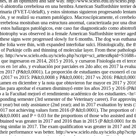
ines, in an optimized and safe way.
http://www.scielo.edu.uy/scielo.ph
 abiotrofia cerebelosa en una hembra American Staffordshire terrier de
terinaria (FVET-UdelaR), y estos síntomas siguieron progresando lentam
ación, y se realizó su examen patológico. Macroscópicamente, el cerebel
za cerebelosa mostraban una estructura anormal, caracterizada por una di
 estos hallazgos patológicos, este caso fue diagnosticado como abiotrof
iotrophy was observed in a female American Staffordshire terrier aged 
 these signs were progressed slowly for 6 months. The dog was euthanati
 folia were thin, with expanded interfoliar sulci. Histologically, the t
s of Purkinje cells and thinning of molecular layer. From these pathologi
ay.
http://www.scielo.edu.uy/scielo.php?script=sci_arttext&pid=S
s que ingresaron en 2014, 2015 y 2016, y cursaron Fisiología en el terc
ticos en 1er año, y evaluación por parciales en 2do año; en 2017 la eval
 2017 (P&lt;0,0001). La proporción de estudiantes que exoneró el curso
 (2017 vs 2015: P&lt;0,0008 y P&lt;0,0001; 2017 vs 2016: P&lt;0,0001
examen en diciembre y la nota que obtuvieron fue mayor en 2017 y 201
idas para aprobar el examen disminuyó entre los años 2015 y 2016 (P&
 a la Facultad mejoró el rendimiento académico de los estudiantes.<hr
onding semester (3rd semester of the Veterinary career). For approving 
1st year) but only assistance (2nd year); and in 2017 evaluation by test
2017 not achieving values form 2016 (P &lt;0.0001). The proportion of 
lt;0.0001 and P = 0.03 for the proportions of those who assisted and 
ained was greater in 2017 and 2016 than in 2015 (P &lt;0.0001 for the 
being similar in 2017. The exam qualification was greater in 2017 and
 their performance was better.
http://www.scielo.edu.uy/scielo.php?scri