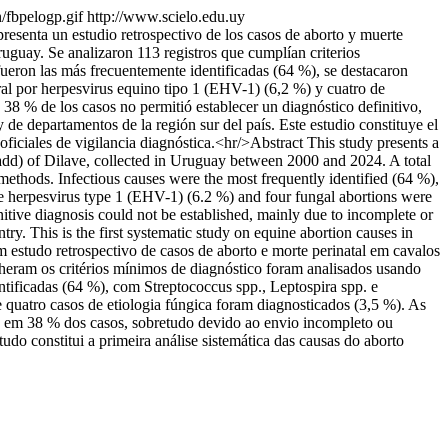
/fbpelogp.gif
http://www.scielo.edu.uy
resenta un estudio retrospectivo de los casos de aborto y muerte
uguay. Se analizaron 113 registros que cumplían criterios
fueron las más frecuentemente identificadas (64 %), se destacaron
ral por herpesvirus equino tipo 1 (EHV-1) (6,2 %) y cuatro de
38 % de los casos no permitió establecer un diagnóstico definitivo,
de departamentos de la región sur del país. Este estudio constituye el
oficiales de vigilancia diagnóstica.<hr/>Abstract This study presents a
radd) of Dilave, collected in Uruguay between 2000 and 2024. A total
ethods. Infectious causes were the most frequently identified (64 %),
ne herpesvirus type 1 (EHV-1) (6.2 %) and four fungal abortions were
itive diagnosis could not be established, mainly due to incomplete or
. This is the first systematic study on equine abortion causes in
 estudo retrospectivo de casos de aborto e morte perinatal em cavalos
heram os critérios mínimos de diagnóstico foram analisados usando
ntificadas (64 %), com Streptococcus spp., Leptospira spp. e
 quatro casos de etiologia fúngica foram diagnosticados (3,5 %). As
do em 38 % dos casos, sobretudo devido ao envio incompleto ou
do constitui a primeira análise sistemática das causas do aborto