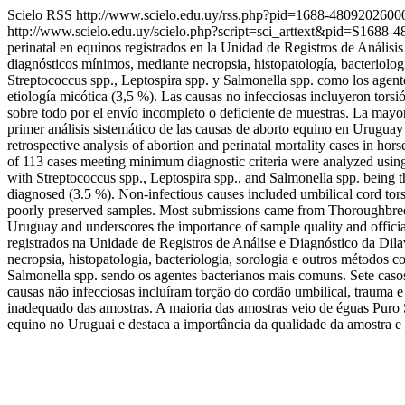
Scielo RSS
http://www.scielo.edu.uy/rss.php?pid=1688-480920260
http://www.scielo.edu.uy/scielo.php?script=sci_arttext&pid=S16
perinatal en equinos registrados en la Unidad de Registros de Análisi
diagnósticos mínimos, mediante necropsia, histopatología, bacteriolog
Streptococcus spp., Leptospira spp. y Salmonella spp. como los agent
etiología micótica (3,5 %). Las causas no infecciosas incluyeron tors
sobre todo por el envío incompleto o deficiente de muestras. La mayorí
primer análisis sistemático de las causas de aborto equino en Uruguay 
retrospective analysis of abortion and perinatal mortality cases in h
of 113 cases meeting minimum diagnostic criteria were analyzed using
with Streptococcus spp., Leptospira spp., and Salmonella spp. being 
diagnosed (3.5 %). Non-infectious causes included umbilical cord tors
poorly preserved samples. Most submissions came from Thoroughbred ma
Uruguay and underscores the importance of sample quality and officia
registrados na Unidade de Registros de Análise e Diagnóstico da Dil
necropsia, histopatologia, bacteriologia, sorologia e outros métodos 
Salmonella spp. sendo os agentes bacterianos mais comuns. Sete casos
causas não infecciosas incluíram torção do cordão umbilical, trauma
inadequado das amostras. A maioria das amostras veio de éguas Puro Sa
equino no Uruguai e destaca a importância da qualidade da amostra e d