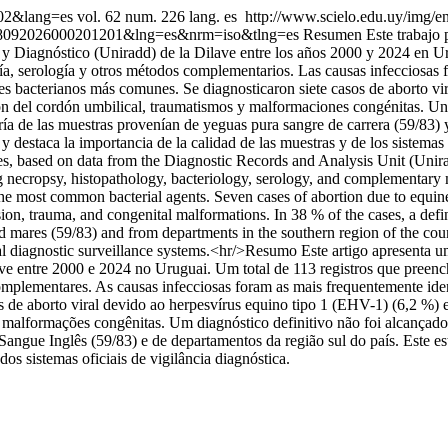
002&lang=es
vol. 62 num. 226 lang. es
http://www.scielo.edu.uy/img/en
88-48092026000201201&lng=es&nrm=iso&tlng=es
Resumen Este trabajo p
s y Diagnóstico (Uniradd) de la Dilave entre los años 2000 y 2024 en Ur
ía, serología y otros métodos complementarios. Las causas infecciosas 
es bacterianos más comunes. Se diagnosticaron siete casos de aborto vi
ión del cordón umbilical, traumatismos y malformaciones congénitas. Un 
a de las muestras provenían de yeguas pura sangre de carrera (59/83) y 
y destaca la importancia de la calidad de las muestras y de los sistemas 
orses, based on data from the Diagnostic Records and Analysis Unit (Uni
 necropsy, histopathology, bacteriology, serology, and complementary m
the most common bacterial agents. Seven cases of abortion due to equi
ion, trauma, and congenital malformations. In 38 % of the cases, a defin
res (59/83) and from departments in the southern region of the country
l diagnostic surveillance systems.<hr/>Resumo Este artigo apresenta um
ave entre 2000 e 2024 no Uruguai. Um total de 113 registros que preenc
complementares. As causas infecciosas foram as mais frequentemente ide
 de aborto viral devido ao herpesvírus equino tipo 1 (EHV-1) (6,2 %) e
 e malformações congênitas. Um diagnóstico definitivo não foi alcança
ngue Inglês (59/83) e de departamentos da região sul do país. Este estu
os sistemas oficiais de vigilância diagnóstica.