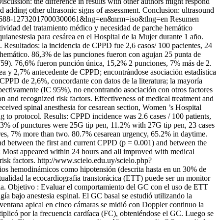
scussion: the difference in results with other authors might respond
nd adding other ultrasonic signs of assessment. Conclusion: ultrasound
id=S1688-12732017000300061&lng=en&nrm=iso&tlng=en
Resumen
ctividad del tratamiento médico y necesidad de parche hemático
uianestesia para cesárea en el Hospital de la Mujer durante 1 año.
o. Resultados: la incidencia de CPPD fue 2,6 casos/ 100 pacientes, 24
e hemático. 86,3% de las punciones fueron con agujan 25 punta de
0,759). 76,6% fueron punción única, 15,2% 2 punciones, 7% más de 2.
lea y 2,7% antecedente de CPPD; encontrándose asociación estadística
CPPD de 2,6%, concordante con datos de la literatura; la mayoría
pectivamente (IC 95%), no encontrando asociación con otros factores
n and recognized risk factors. Effectiveness of medical treatment and
ceived spinal anesthesia for cesarean section, Women ’s Hospital
g to protocol. Results: CPPD incidence was 2.6 cases / 100 patients,
.3% of punctures were 25G tip pen, 11.2% with 27G tip pen, 23 cases
ctures, 7% more than two. 80.7% cesarean urgency, 65.2% in daytime.
nd between the first and current CPPD (p = 0.001) and between the
; Most appeared within 24 hours and all improved with medical
isk factors.
http://www.scielo.edu.uy/scielo.php?
ios hemodinámicos como hipotensión (descrita hasta en un 30% de
tualidad la ecocardiografia transtorácica (ETT) puede ser un monitor
aria. Objetivo : Evaluar el comportamiento del GC con el uso de ETT
ía bajo anestesia espinal. El GC basal se estudió utilizando la
la ventana apical en cinco cámaras se midió con Doppler continuo la
tiplicó por la frecuencia cardíaca (FC), obteniéndose el GC. Luego se