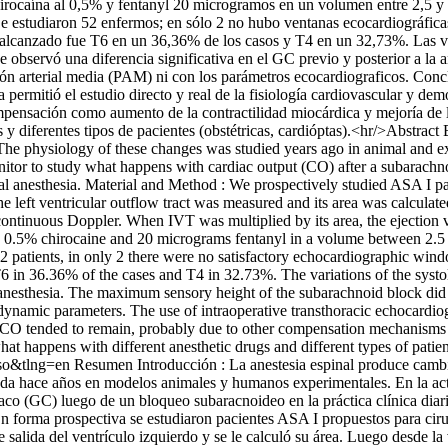
 chirocaína al 0,5% y fentanyl 20 microgramos en un volumen entre 2,5
e estudiaron 52 enfermos; en sólo 2 no hubo ventanas ecocardiográficas
o alcanzado fue T6 en un 36,36% de los casos y T4 en un 32,73%. Las varia
e observó una diferencia significativa en el GC previo y posterior a la 
ón arterial media (PAM) ni con los parámetros ecocardiograficos. Concl
ermitió el estudio directo y real de la fisiología cardiovascular y demos
nsación como aumento de la contractilidad miocárdica y mejoría de la
os y diferentes tipos de pacientes (obstétricas, cardióptas).<hr/>Abst
 The physiology of these changes was studied years ago in animal and e
r to study what happens with cardiac output (CO) after a subarachnoid 
inal anesthesia. Material and Method : We prospectively studied ASA I p
he left ventricular outflow tract was measured and its area was calcula
ontinuous Doppler. When IVT was multiplied by its area, the ejection 
ith 0.5% chirocaine and 20 micrograms fentanyl in a volume between 2
d 52 patients, in only 2 there were no satisfactory echocardiographic wi
in 36.36% of the cases and T4 in 32.73%. The variations of the systolic,
l anesthesia. The maximum sensory height of the subarachnoid block did
namic parameters. The use of intraoperative transthoracic echocardiog
he CO tended to remain, probably due to other compensation mechanisms
hat happens with different anesthetic drugs and different types of patient
so&tlng=en
Resumen Introducción : La anestesia espinal produce camb
diada hace años en modelos animales y humanos experimentales. En la ac
díaco (GC) luego de un bloqueo subaracnoideo en la práctica clínica di
En forma prospectiva se estudiaron pacientes ASA I propuestos para cirug
e salida del ventrículo izquierdo y se le calculó su área. Luego desde 