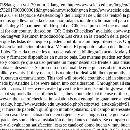
0003&lang=en
vol. 30 num. 2 lang. en
http://www.scielo.edu.uy/img/en/f
688-12732017000300001&lng=en&nrm=iso&tlng=en
http://www.scielo.edu
el 2017 el Depto.de Anestesiología del Hospital de Clínicas reali
s que llevaron a la elaboración-adaptación de dicho manual para nues
thesiology Department of “Hospital de Clinicas” presented the manua
al for our country (based on “OR Crisis Checklists” available atwww.pr
so&tlng=en
Resumen Introducción: Las crisis en la atención de la pacie
que las listas de chequeo pueden contribuir a un mejor desenlace. Obje
sis en la población obstétrica. Métodos: El grupo de trabajo decidió cuá
Labs. En cada uno de los temas se valoró la bibliografía actualizada y l
mientos y fármacos disponibles en nuestro país. Las mismas pueden ser d
equeo y concluye que su uso permite un mejor desenlace frente a una cris
cambia el desenlace. Se presentó un manual de emergencias obstétricas c
likely events. If they occur, it is required to deal with them promptly a
 Uruguayan circumstances. This tool will provide cognitive aid in situati
made by Ariadne Labs were taken into consideration. Throughout all sta
tetric crisis. These were created given the treatments and drugs avail
 that supports the use of checklists, they conclude that the use of these
owever, the use of checklist in isolation is not enough to guarantee a p
reality.
http://www.scielo.edu.uy/scielo.php?script=sci_arttext&p
ar fuera de pabellón quirúrgico intrahospitalario. Un campo interesante
ta en caso de una situación de emergencia y a la angustia que genera al
on pacientes sometidos a instalación de implantes dentales. Se comparó 
tes y al evaluar su satisfacción, ésta se catalogó como buena y muy b