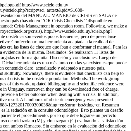
bpelogp.gif
http://www.scielo.edu.uy
.uy/scielo.php?script=sci_arttext&pid=S1688-
zó la presentación del MANUAL: MANEJO de CRISIS en SALA de
tro país (basado en ‘’OR Crisis Checklists ‘’ disponible en
l named: Crisis Management in operation room. Following, we make a
oyectcheck.org/crisis).
http://www.scielo.edu.uy/scielo.php?
nte obstétrica son eventos pocos frecuentes, pero de presentarse
tivo: Confeccionar una herramienta adaptada a la realidad del
les era las listas de chequeo que iban a conformar el manual. Para las
a evidencia de la misma. Resultados: Se realizaron 11 listas de
escargadas en forma gratuita. Discusión y conclusiones: Luego de
is. Dicha herramienta es una más junto con las ya existentes que puede
on contenido claro, actualizado y adaptado a nuestro país.
nd skillfully. Nowadays, there is evidence that checklists can help to
ons of crisis in the obstetric population. Methods: The work group
ges of this work, updated bibliography and scientific evidence were
able in Uruguay, moreover, they can be downloaded free of charge.
, provide a better outcome when dealing with a crisis. In addition,
ositive result. A handbook of obstetric emergency was presented
id=S1688-12732017000300036&lng=en&nrm=iso&tlng=en
Resumen
 es la sedación en la consulta odontológica. Esto plantea un desafío
 paciente el procedimiento, por lo que debe lograrse un perfecto
el uso de midazolam (M) y clonazepam (C) evaluando la satisfacción
uena con ambos fármacos. Sin embargo en la evaluación del odontólogo