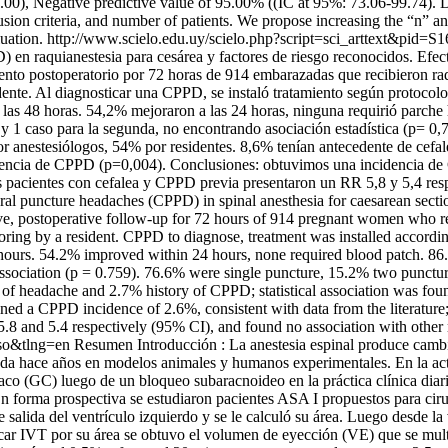
00), Negative predictive value of 95.00% ((IC at 95%: 73.06-99.74). Di
lusion criteria, and number of patients. We propose increasing the “n” a
uation.
http://www.scielo.edu.uy/scielo.php?script=sci_arttext&p
) en raquianestesia para cesárea y factores de riesgo reconocidos. Efe
ento postoperatorio por 72 horas de 914 embarazadas que recibieron raq
dente. Al diagnosticar una CPPD, se instaló tratamiento según protocol
a las 48 horas. 54,2% mejoraron a las 24 horas, ninguna requirió parch
 y 1 caso para la segunda, no encontrando asociación estadística (p= 
or anestesiólogos, 54% por residentes. 8,6% tenían antecedente de cefa
esencia de CPPD (p=0,004). Conclusiones: obtuvimos una incidencia de 
as pacientes con cefalea y CPPD previa presentaron un RR 5,8 y 5,4 res
al puncture headaches (CPPD) in spinal anesthesia for caesarean sectio
ve, postoperative follow-up for 72 hours of 914 pregnant women who re
oring by a resident. CPPD to diagnose, treatment was installed accordin
 hours. 54.2% improved within 24 hours, none required blood patch. 86
cal association (p = 0.759). 76.6% were single puncture, 15.2% two pun
 of headache and 2.7% history of CPPD; statistical association was fou
ed a CPPD incidence of 2.6%, consistent with data from the literature
 and 5.4 respectively (95% CI), and found no association with other r
so&tlng=en
Resumen Introducción : La anestesia espinal produce camb
diada hace años en modelos animales y humanos experimentales. En la ac
díaco (GC) luego de un bloqueo subaracnoideo en la práctica clínica di
En forma prospectiva se estudiaron pacientes ASA I propuestos para cirug
e salida del ventrículo izquierdo y se le calculó su área. Luego desde 
licar IVT por su área se obtuvo el volumen de eyección (VE) que se mul