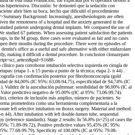
ausa de esta mala evaluación, fue explicada por el operador debido a
isis hipertensiva. Discusión: Se demostró que la sedación con
ciente abrir bien su boca, hecho que dificultó el procedimiento
<hr/>Summary Background: Increasingly, anesthesiologists are often
given the remoteness of a hospital and the anxiety generated in the
 studied patients undergoing dental implants. We compared the use of
 studied 67 patients. When assessing patient satisfaction the patients
ps, in the M group, three cases were evaluated as fair and no cases
o open their mouths during the procedure. There were no episodes of
dentist's office as a useful and safe alternative with either midazolam
ly, making it difficult a dental procedure. In conclusion clonazepam
cript=sci_arttext&pid=S1688-
línico para corroborar intubación selectiva izquierda en cirugía de
apas: (etapa 1- n 15 puesta a punto de la técnica; etapa 2- n 44) .
cografía con confirmación posterior por fibrobroncoscopia (gold
ibilidad de 84,00% (IC 95%: 63,08-94,75), especificidad de 94,74% (IC
. Validez de la auscultación pulmonar: sensibilidad de 96,00% (IC al
 Valor predictivo negativo de 95.00% ((IC al 95%: 73,06-99,74).
dio), criterios de inclusión más amplios, número de pacientes. Se
en forma prometedora como una herramienta complementaria a la
ate left selective intubation on thorax surgery. Material and method:
-n 44). After intubation with left double-lumen tube, sequential
y (reference standards). Stage 2 results: In 56.8% (n=25) of cases the
C 95%: 71.89-99.72), Positive predictive values 95,45% (IC 95%:
 95%: 77.68-99.79), Specificity of 100.00% (IC at 95%: 79.08-