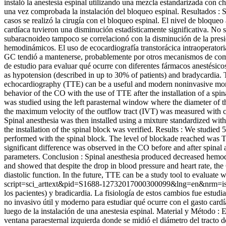
instaló la anestesia espinal utilizando una mezcla estandarizada con
una vez comprobada la instalación del bloqueo espinal. Resultados : S
casos se realizó la cirugía con el bloqueo espinal. El nivel de bloque
cardíaca tuvieron una disminución estadísticamente significativa. No s
subaracnoideo tampoco se correlacionó con la disminución de la presi
hemodinámicos. El uso de ecocardiografía transtorácica intraoperatoria p
GC tendió a mantenerse, probablemente por otros mecanismos de compe
de estudio para evaluar qué ocurre con diferentes fármacos anestésic
as hypotension (described in up to 30% of patients) and bradycardia.
echocardiography (TTE) can be a useful and modern noninvasive monito
behavior of the CO with the use of TTE after the installation of a sp
was studied using the left parasternal window where the diameter of t
the maximum velocity of the outflow tract (IVT) was measured with c
Spinal anesthesia was then installed using a mixture standardized w
the installation of the spinal block was verified. Results : We studie
performed with the spinal block. The level of blockade reached was T6 
significant difference was observed in the CO before and after spina
parameters. Conclusion : Spinal anesthesia produced decreased hemody
and showed that despite the drop in blood pressure and heart rate, t
diastolic function. In the future, TTE can be a study tool to evaluate w
script=sci_arttext&pid=S1688-12732017000300099&lng=en&nrm=i
los pacientes) y bradicardia. La fisiología de estos cambios fue estu
no invasivo útil y moderno para estudiar qué ocurre con el gasto car
luego de la instalación de una anestesia espinal. Material y Método : 
ventana paraesternal izquierda donde se midió el diámetro del tracto d