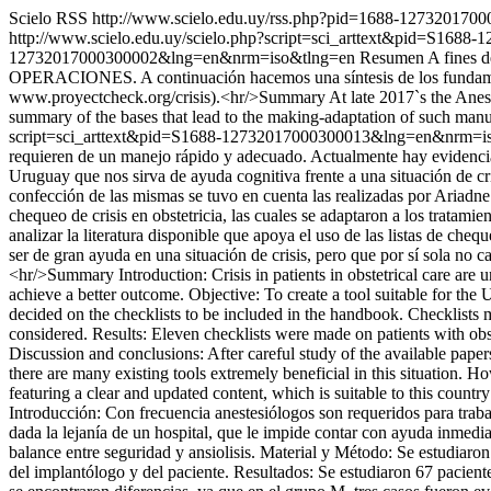
Scielo RSS
http://www.scielo.edu.uy/rss.php?pid=1688-12732017
http://www.scielo.edu.uy/scielo.php?script=sci_arttext&pid=S1
12732017000300002&lng=en&nrm=iso&tlng=en
Resumen A fines d
OPERACIONES. A continuación hacemos una síntesis de los fundamento
www.proyectcheck.org/crisis).<hr/>Summary At late 2017`s the Anes
summary of the bases that lead to the making-adaptation of such manu
script=sci_arttext&pid=S1688-12732017000300013&lng=en&nrm=i
requieren de un manejo rápido y adecuado. Actualmente hay evidencia 
Uruguay que nos sirva de ayuda cognitiva frente a una situación de cri
confección de las mismas se tuvo en cuenta las realizadas por Ariadne 
chequeo de crisis en obstetricia, las cuales se adaptaron a los trata
analizar la literatura disponible que apoya el uso de las listas de ch
ser de gran ayuda en una situación de crisis, pero que por sí sola no 
<hr/>Summary Introduction: Crisis in patients in obstetrical care are un
achieve a better outcome. Objective: To create a tool suitable for the
decided on the checklists to be included in the handbook. Checklists 
considered. Results: Eleven checklists were made on patients with obs
Discussion and conclusions: After careful study of the available papers
there are many existing tools extremely beneficial in this situation. H
featuring a clear and updated content, which is suitable to this country 
Introducción: Con frecuencia anestesiólogos son requeridos para trabaj
dada la lejanía de un hospital, que le impide contar con ayuda inmedia
balance entre seguridad y ansiolisis. Material y Método: Se estudiar
del implantólogo y del paciente. Resultados: Se estudiaron 67 pacien