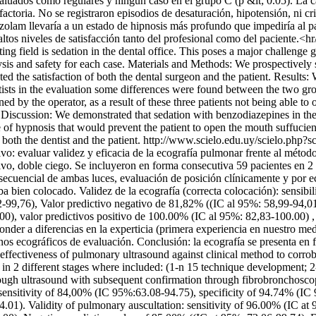
valuados como regulares y ningún caso en el grupo C (p &lt; 0.05). La c
actoria. No se registraron episodios de desaturación, hipotensión, ni cr
azolam llevaría a un estado de hipnosis más profundo que impediría al pa
 altos niveles de satisfacción tanto del profesional como del paciente.
ng field is sedation in the dental office. This poses a major challenge 
ysis and safety for each case. Materials and Methods: We prospectively
he satisfaction of both the dental surgeon and the patient. Results: We
sts in the evaluation some differences were found between the two grou
ed by the operator, as a result of these three patients not being able t
. Discussion: We demonstrated that sedation with benzodiazepines in the 
of hypnosis that would prevent the patient to open the mouth suffucient
both the dentist and the patient.
http://www.scielo.edu.uy/scielo.php?s
evaluar validez y eficacia de la ecografía pulmonar frente al método c
ivo, doble ciego. Se incluyeron en forma consecutiva 59 pacientes en 2 et
secuencial de ambas luces, evaluación de posición clínicamente y por e
aba bien colocado. Validez de la ecografía (correcta colocación): sens
99,76), Valor predictivo negativo de 81,82% ((IC al 95%: 58,99-94,01)
0), valor predictivos positivo de 100.00% (IC al 95%: 82,83-100.00) ,
ponder a diferencias en la experticia (primera experiencia en nuestro me
ignos ecográficos de evaluación. Conclusión: la ecografía se presenta 
ectiveness of pulmonary ultrasound against clinical method to corrobor
s in 2 different stages where included: (1-n 15 technique development; 2
hrough ultrasound with subsequent confirmation through fibrobronchoscop
: sensitivity of 84,00% (IC 95%:63.08-94.75), specificity of 94.74% (I
.01). Validity of pulmonary auscultation: sensitivity of 96.00% (IC at