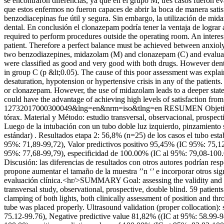
se encontraron diferencias, ya que en el grupo M, tres casos fueron e
que estos enfermos no fueron capaces de abrir la boca de manera satisf
benzodiacepinas fue útil y segura. Sin embargo, la utilización de mid
dental. En conclusión el clonazepam podría tener la ventaja de lograr
required to perform procedures outside the operating room. An interesti
patient. Therefore a perfect balance must be achieved between anxiol
two benzodiazepines, midazolam (M) and clonazepam (C) and evaluated t
were classified as good and very good with both drugs. However denti
in group C (p &lt;0.05). The cause of this poor assessment was explain
desaturation, hypotension or hypertensive crisis in any of the patients
or clonazepam. However, the use of midazolam leads to a deeper state 
could have the advantage of achieving high levels of satisfaction from 
12732017000300049&lng=en&nrm=iso&tlng=en
RESUMEN Objetivo: 
tórax. Material y Método: estudio transversal, observacional, prospect
Luego de la intubación con un tubo doble luz izquierdo, pinzamiento 
estándar) . Resultados etapa 2: 56,8% (n=25) de los casos el tubo est
95%: 71,89-99,72), Valor predictivos positivo 95,45% (IC 95%: 75,12-
95%: 77,68-99,79), especificidad de 100.00% (IC al 95%: 79,08-100.0
Discusión: las diferencias de resultados con otros autores podrían res
propone aumentar el tamaño de la muestra ’’n ‘’ e incorporar otros s
evaluación clínica.<hr/>SUMMARY Goal: assessing the validity and eff
transversal study, observational, prospective, double blind. 59 patient
clamping of both lights, both clinically assessment of position and t
tube was placed properly. Ultrasound validation (proper collocation)
75.12-99.76), Negative predictive value 81,82% ((IC at 95%: 58.99-94