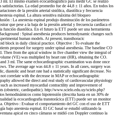
 y 3 ml. El mismo examen ecocardiográfico para medir GC se realizó
 satisfactorias. La edad promedio fue de 44,8 ± 11 años. En todos los
ciones de la presión arterial sistólica, diastólica y frecuencia
anestesia espinal. La altura sensitiva máxima del bloqueo
usión : La anestesia espinal produjo disminución de los parámetros
trar que pese a la baja de la presión arterial y frecuencia cardíaca el
 función diastólica. En el futuro la ETT puede ser una herramienta
ract Background : Spinal anesthesia produces hemodynamic changes such
xperimental human models. At present, transthoracic
block in daily clinical practice. Objective : To evaluate the
atients proposed for surgery under spinal anesthesia. The baseline CO
ted. Then from the apical window in five chamber view the integral of
volume (VE) was multiplied by heart rate (HR), obtaining the CO.
.5 and 3 ml. The same echocardiographic examination was done once
ndows. The average age was 44.8 ± 11 years. In all cases, surgery was
 diastolic and heart rate had a statistically significant decrease. No
 not correlate with the decrease in MAP or echocardiographic
raphy allowed the direct and real study of cardiovascular physiology
 such as increased myocardial contractility and improvement of
s (obstetric, cardiopathic).
http://www.scielo.edu.uy/scielo.php?
ios hemodinámicos como hipotensión (descrita hasta en un 30% de
tualidad la ecocardiografia transtorácica (ETT) puede ser un monitor
aria. Objetivo : Evaluar el comportamiento del GC con el uso de ETT
ía bajo anestesia espinal. El GC basal se estudió utilizando la
la ventana apical en cinco cámaras se midió con Doppler continuo la