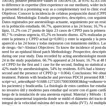
100.00), positive predictive values of 100.00% (IC at 95%: 82.83-100.
to difference in expertise (first experience on our medium), wider inc
is presented in a promising way as a complementary tool to clinic eval
Objetivos: Conocer la incidencia de cefaleas postpunción dural (CPPD
peridural. Metodología: Estudio prospectivo, descriptivo, con seguimi
Datos registrados por anestesiólogo actuante, seguimiento por un resi
en la población estudiada. 66.7%, aparecieron a las 24 horas; 16,7% 
lápiz, 11,2% con 27 punta de lápiz 23 casos de CPPD para la primera
80,7 % cesáreas urgencia, 65,2% en horario diurno. 42% realizadas p
entre la primera y CPPD actual (p=0,001) y entre la segunda y la pr
apareció a las 24 horas y todas mejoraron con tratamiento médico. L
de riesgo.<hr/>Abstract Objectives: To know the incidence of post-dur
need for an epidural blood patch Methodology: Prospective, descripti
during one year study. Data recorded by acting anesthesiologist monit
24 in the study population. 66.7% appeared at 24 hours; 16.7% at 48
of CPPD for the first and 1 case for the second, finding no statisti
42% made by anesthesiologists, 54% by residents. 8.6% had a history
second and the presence of CPPD (p = 0.004). Conclusions: We obtain
treatment. Patients with headache and previous PDCH presented RR 5.8
script=sci_arttext&pid=S1688-12732017000300083&lng=en&nrm=i
los pacientes) y bradicardia. La fisiología de estos cambios fue estu
no invasivo útil y moderno para estudiar qué ocurre con el gasto car
luego de la instalación de una anestesia espinal. Material y Método : 
ventana paraesternal izquierda donde se midió el diámetro del tracto d
integral de la velocidad máxima del tracto de salida (IVT). Al multip