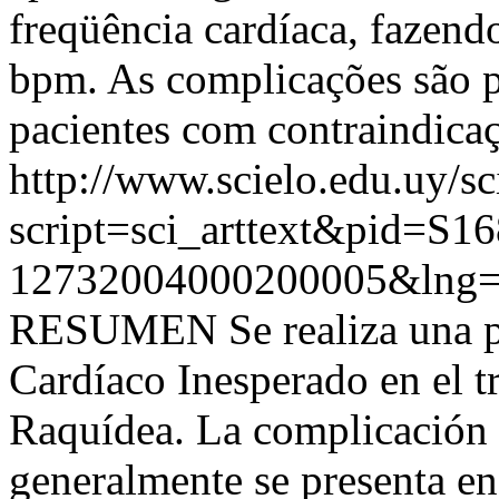
freqüência cardíaca, fazend
bpm. As complicações são p
pacientes com contraindicaç
http://www.scielo.edu.uy/sc
script=sci_arttext&pid=S16
12732004000200005&lng=
RESUMEN Se realiza una pue
Cardíaco Inesperado en el t
Raquídea. La complicación 
generalmente se presenta en