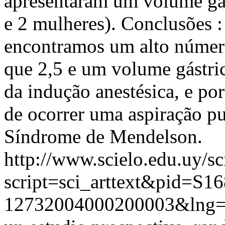
apresentaram um volume gá
e 2 mulheres). Conclusões 
encontramos um alto númer
que 2,5 e um volume gástr
da indução anestésica, e po
de ocorrer uma aspiração p
Síndrome de Mendelson.
http://www.scielo.edu.uy/sc
script=sci_arttext&pid=S16
12732004000200003&lng=